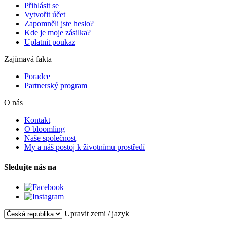
Přihlásit se
Vytvořit účet
Zapomněli jste heslo?
Kde je moje zásilka?
Uplatnit poukaz
Zajímavá fakta
Poradce
Partnerský program
O nás
Kontakt
O bloomling
Naše společnost
My a náš postoj k životnímu prostředí
Sledujte nás na
Upravit zemi / jazyk