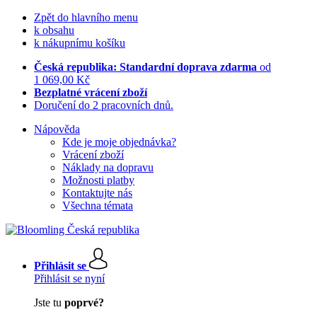
Zpět do hlavního menu
k obsahu
k nákupnímu košíku
Česká republika: Standardní doprava zdarma
od
1 069,00 Kč
Bezplatné vrácení zboží
Doručení do 2 pracovních dnů.
Nápověda
Kde je moje objednávka?
Vrácení zboží
Náklady na dopravu
Možnosti platby
Kontaktujte nás
Všechna témata
Přihlásit se
Přihlásit se nyní
Jste tu
poprvé?