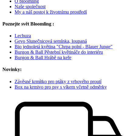
O bloomling
Naše společnost
My a náš postoj k životnímu prostředí
Poznejte svět Bloomling :
Lechuza
Gevo Slunečnicová semínka, loupaná
Bio jednoletá květina "Chrpa polní - Blauer Junge"
Burgon & Ball Pěstební květináče do interiéru
Burgon & Ball Hrábě na keře
Novinky:
Závěsné krmítko pro ptáky z vrbového proutí
Box na krmivo pro psy s víkem včetně odměrky