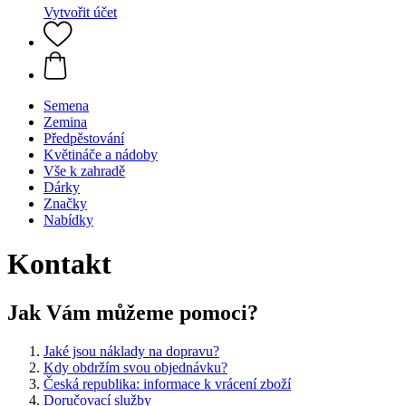
Vytvořit účet
Semena
Zemina
Předpěstování
Květináče a nádoby
Vše k zahradě
Dárky
Značky
Nabídky
Kontakt
Jak Vám můžeme pomoci?
Jaké jsou náklady na dopravu?
Kdy obdržím svou objednávku?
Česká republika: informace k vrácení zboží
Doručovací služby