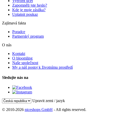
Vytvořit účet
Zapomněli jste heslo?
Kde je moje zásilka?
Uplatnit poukaz
Zajímavá fakta
Poradce
Partnerský program
O nás
Kontakt
O bloomling
Naše společnost
My a náš postoj k životnímu prostředí
Sledujte nás na
Upravit zemi / jazyk
© 2010-2026
niceshops GmbH
- All rights reserved.