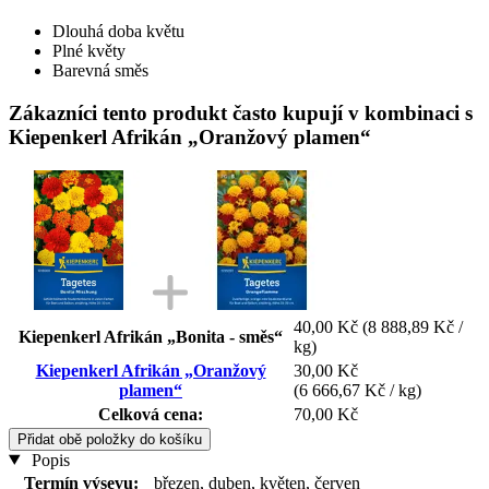
Dlouhá doba květu
Plné květy
Barevná směs
Zákazníci tento produkt často kupují v kombinaci s
Kiepenkerl Afrikán „Oranžový plamen“
40,00 Kč
(8 888,89 Kč /
Kiepenkerl Afrikán „Bonita - směs“
kg)
Kiepenkerl Afrikán „Oranžový
30,00 Kč
plamen“
(6 666,67 Kč / kg)
Celková cena:
70,00 Kč
Přidat obě položky do košíku
Popis
Termín výsevu:
březen, duben, květen, červen