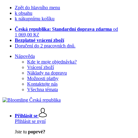
Zpět do hlavního menu
k obsahu
k nákupnímu košíku
Česká republika: Standardní doprava zdarma
od
1 069,00 Kč
Bezplatné vrácení zboží
Doručení do 2 pracovních dnů.
Nápověda
Kde je moje objednávka?
Vrácení zboží
Náklady na dopravu
Možnosti platby
Kontaktujte nás
Všechna témata
Přihlásit se
Přihlásit se nyní
Jste tu
poprvé?