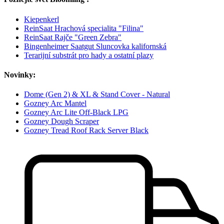
Kiepenkerl
ReinSaat Hrachová specialita "Filina"
ReinSaat Rajče "Green Zebra"
Bingenheimer Saatgut Sluncovka kalifornská
Terarijní substrát pro hady a ostatní plazy
Novinky:
Dome (Gen 2) & XL & Stand Cover - Natural
Gozney Arc Mantel
Gozney Arc Lite Off-Black LPG
Gozney Dough Scraper
Gozney Tread Roof Rack Server Black