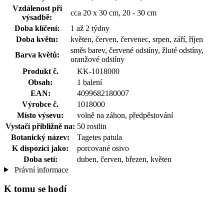
Vzdálenost při
cca 20 x 30 cm, 20 - 30 cm
výsadbě:
Doba klíčení:
1 až 2 týdny
Doba květu:
květen, červen, červenec, srpen, září, říjen
směs barev, červené odstíny, žluté odstíny,
Barva květů:
oranžové odstíny
Produkt č.
KK-1018000
Obsah:
1 balení
EAN:
4099682180007
Výrobce č.
1018000
Místo výsevu:
volně na záhon, předpěstování
Vystačí přibližně na:
50 rostlin
Botanický název:
Tagetes patula
K dispozici jako:
porcované osivo
Doba setí:
duben, červen, březen, květen
Právní informace
K tomu se hodí