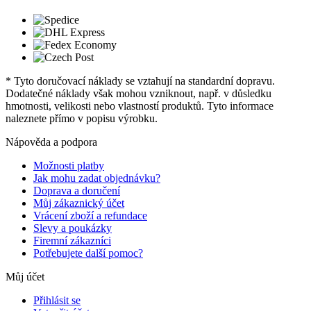
* Tyto doručovací náklady se vztahují na standardní dopravu.
Dodatečné náklady však mohou vzniknout, např. v důsledku
hmotnosti, velikosti nebo vlastností produktů. Tyto informace
naleznete přímo v popisu výrobku.
Nápověda a podpora
Možnosti platby
Jak mohu zadat objednávku?
Doprava a doručení
Můj zákaznický účet
Vrácení zboží a refundace
Slevy a poukázky
Firemní zákazníci
Potřebujete další pomoc?
Můj účet
Přihlásit se