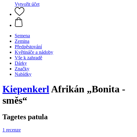
Vytvořit účet
Semena
Zemina
Předpěstování
Květináče a nádoby
Vše k zahradě
Dárky
Značky
Nabídky
Kiepenkerl
Afrikán „Bonita -
směs“
Tagetes patula
1 recenze