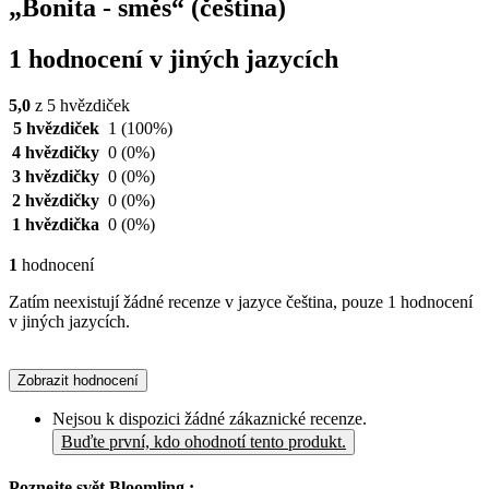
„Bonita - směs“ (čeština)
1 hodnocení v jiných jazycích
5,0
z 5 hvězdiček
5 hvězdiček
1
(100%)
4 hvězdičky
0
(0%)
3 hvězdičky
0
(0%)
2 hvězdičky
0
(0%)
1 hvězdička
0
(0%)
1
hodnocení
Zatím neexistují žádné recenze v jazyce čeština, pouze 1 hodnocení
v jiných jazycích.
Zobrazit hodnocení
Nejsou k dispozici žádné zákaznické recenze.
Buďte první, kdo ohodnotí tento produkt.
Poznejte svět Bloomling :