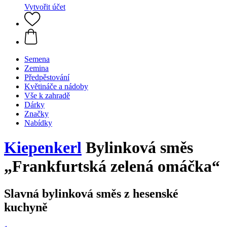
Vytvořit účet
Semena
Zemina
Předpěstování
Květináče a nádoby
Vše k zahradě
Dárky
Značky
Nabídky
Kiepenkerl
Bylinková směs
„Frankfurtská zelená omáčka“
Slavná bylinková směs z hesenské
kuchyně