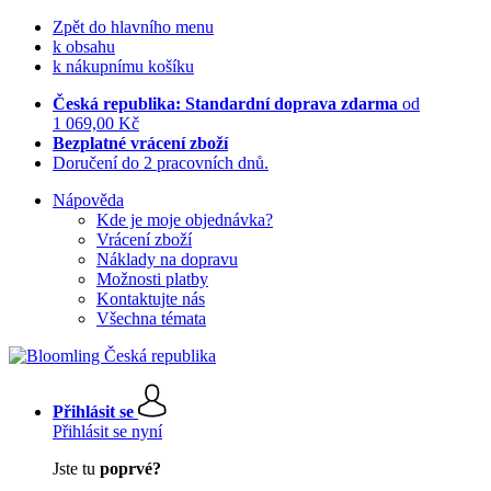
Zpět do hlavního menu
k obsahu
k nákupnímu košíku
Česká republika: Standardní doprava zdarma
od
1 069,00 Kč
Bezplatné vrácení zboží
Doručení do 2 pracovních dnů.
Nápověda
Kde je moje objednávka?
Vrácení zboží
Náklady na dopravu
Možnosti platby
Kontaktujte nás
Všechna témata
Přihlásit se
Přihlásit se nyní
Jste tu
poprvé?