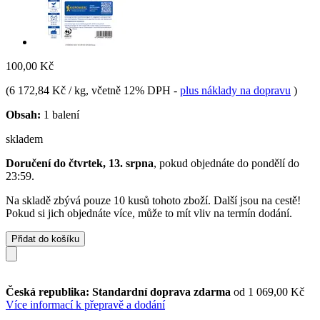
100,00 Kč
(
6 172,84 Kč / kg
, včetně 12% DPH
-
plus náklady na dopravu
)
Obsah:
1 balení
skladem
Doručení do čtvrtek, 13. srpna
, pokud objednáte do
pondělí do
23:59
.
Na skladě zbývá pouze 10 kusů tohoto zboží. Další jsou na cestě!
Pokud si jich objednáte více, může to mít vliv na termín dodání.
Přidat do košíku
Česká republika: Standardní doprava zdarma
od 1 069,00 Kč
Více informací k přepravě a dodání