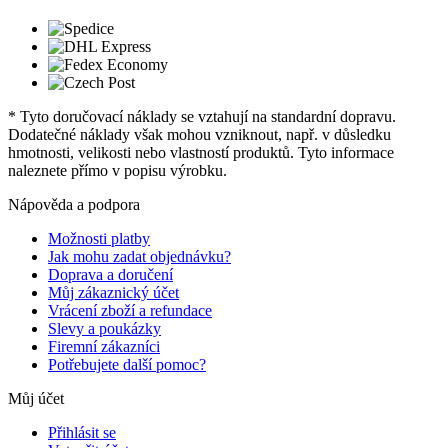
* Tyto doručovací náklady se vztahují na standardní dopravu.
Dodatečné náklady však mohou vzniknout, např. v důsledku
hmotnosti, velikosti nebo vlastností produktů. Tyto informace
naleznete přímo v popisu výrobku.
Nápověda a podpora
Možnosti platby
Jak mohu zadat objednávku?
Doprava a doručení
Můj zákaznický účet
Vrácení zboží a refundace
Slevy a poukázky
Firemní zákazníci
Potřebujete další pomoc?
Můj účet
Přihlásit se