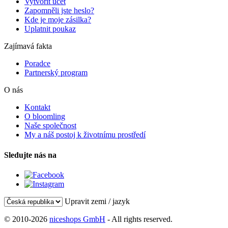
Vytvořit účet
Zapomněli jste heslo?
Kde je moje zásilka?
Uplatnit poukaz
Zajímavá fakta
Poradce
Partnerský program
O nás
Kontakt
O bloomling
Naše společnost
My a náš postoj k životnímu prostředí
Sledujte nás na
Upravit zemi / jazyk
© 2010-2026
niceshops GmbH
- All rights reserved.