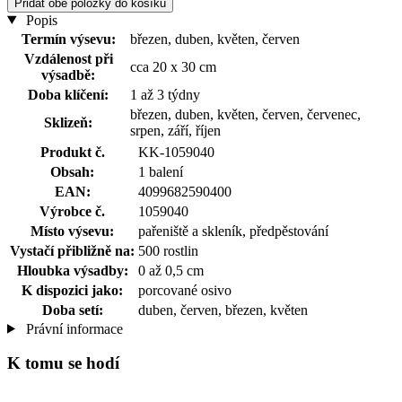
Přidat obě položky do košíku
Popis
Termín výsevu:
březen, duben, květen, červen
Vzdálenost při
cca 20 x 30 cm
výsadbě:
Doba klíčení:
1 až 3 týdny
březen, duben, květen, červen, červenec,
Sklizeň:
srpen, září, říjen
Produkt č.
KK-1059040
Obsah:
1 balení
EAN:
4099682590400
Výrobce č.
1059040
Místo výsevu:
pařeniště a skleník, předpěstování
Vystačí přibližně na:
500 rostlin
Hloubka výsadby:
0 až 0,5 cm
K dispozici jako:
porcované osivo
Doba setí:
duben, červen, březen, květen
Právní informace
K tomu se hodí