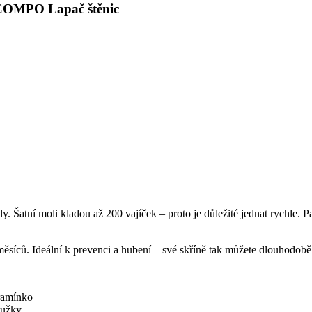
s COMPO Lapač štěnic
. Šatní moli kladou až 200 vajíček – proto je důležité jednat rychle. 
6 měsíců. Ideální k prevenci a hubení – své skříně tak můžete dlouhodob
 ramínko
oužky