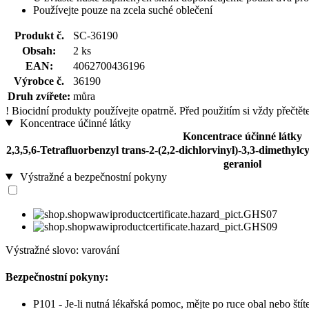
Používejte pouze na zcela suché oblečení
Produkt č.
SC-36190
Obsah:
2 ks
EAN:
4062700436196
Výrobce č.
36190
Druh zvířete:
můra
!
Biocidní produkty používejte opatrně. Před použitím si vždy přečtět
Koncentrace účinné látky
Koncentrace účinné látky
2,3,5,6-Tetrafluorbenzyl trans-2-(2,2-dichlorvinyl)-3,3-dimethyl
geraniol
Výstražné a bezpečnostní pokyny
Výstražné slovo: varování
Bezpečnostní pokyny:
P101 - Je-li nutná lékařská pomoc, mějte po ruce obal nebo ští