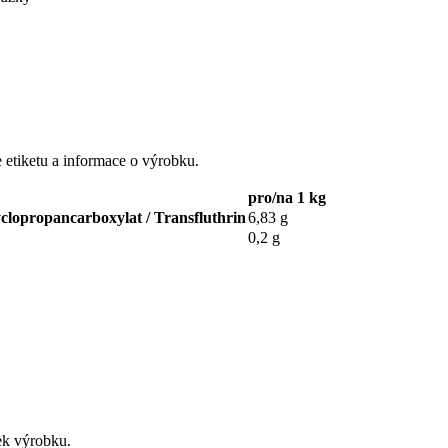
e etiketu a informace o výrobku.
pro/na 1 kg
cyclopropancarboxylat / Transfluthrin
6,83 g
0,2 g
tek výrobku.