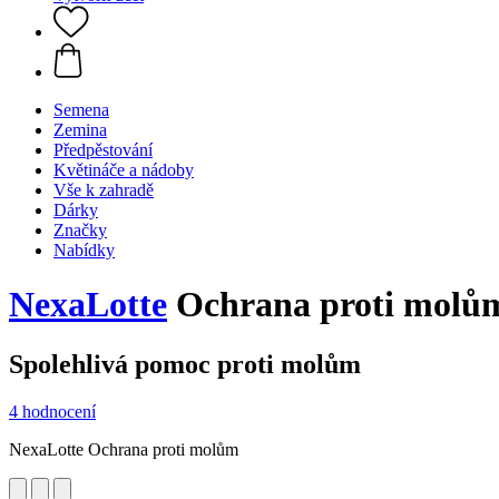
Semena
Zemina
Předpěstování
Květináče a nádoby
Vše k zahradě
Dárky
Značky
Nabídky
NexaLotte
Ochrana proti molům
Spolehlivá pomoc proti molům
4 hodnocení
NexaLotte Ochrana proti molům