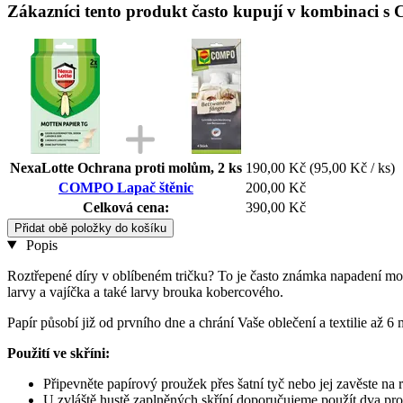
Zákazníci tento produkt často kupují v kombinaci 
NexaLotte Ochrana proti molům, 2 ks
190,00 Kč
(95,00 Kč / ks)
COMPO Lapač štěnic
200,00 Kč
Celková cena:
390,00 Kč
Přidat obě položky do košíku
Popis
Roztřepené díry v oblíbeném tričku? To je často známka napadení moly
larvy a vajíčka a také larvy brouka kobercového.
Papír působí již od prvního dne a chrání Vaše oblečení a textilie až 
Použití ve skříni:
Připevněte papírový proužek přes šatní tyč nebo jej zavěste na
U zvláště hustě zaplněných skříní doporučujeme použít dva pr