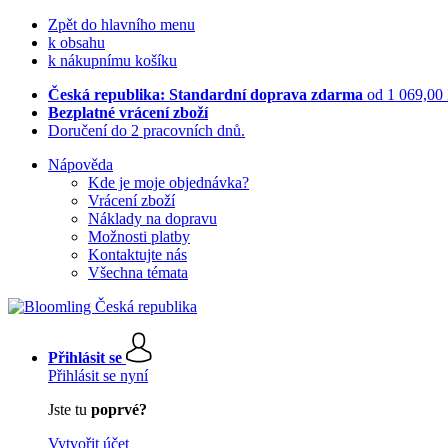
Zpět do hlavního menu
k obsahu
k nákupnímu košíku
Česká republika: Standardní doprava zdarma
od 1 069,00
Bezplatné vrácení zboží
Doručení do 2 pracovních dnů.
Nápověda
Kde je moje objednávka?
Vrácení zboží
Náklady na dopravu
Možnosti platby
Kontaktujte nás
Všechna témata
Přihlásit se
Přihlásit se nyní
Jste tu
poprvé?
Vytvořit účet