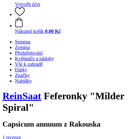
Vytvořit účet
Nákupní košík
0,00 Kč
Semena
Zemina
Předpěstování
Květináče a nádoby
Vše k zahradě
Dárky
Značky
Nabídky
ReinSaat
Feferonky "Milder
Spiral"
Capsicum annuum z Rakouska
1 recenze