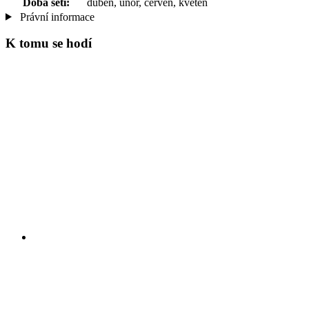
Doba setí:
duben, únor, červen, květen
Právní informace
K tomu se hodí