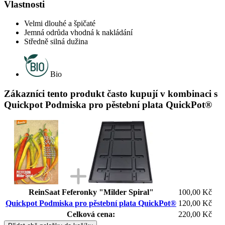
Vlastnosti
Velmi dlouhé a špičaté
Jemná odrůda vhodná k nakládání
Středně silná dužina
Bio
Zákazníci tento produkt často kupují v kombinaci s
Quickpot Podmiska pro pěstební plata QuickPot®
ReinSaat Feferonky "Milder Spiral"
100,00 Kč
Quickpot Podmiska pro pěstební plata QuickPot®
120,00 Kč
Celková cena:
220,00 Kč