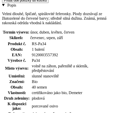
Přidat obě položky do košíku
Popis
Velmi dlouhé, špičaté, spirálovité feferonky. Plody dozrávají ze
žlutozelené do červené barvy; středně silná dužina. Známá, jemná
rakouská odrůda vhodná k nakládání.
Termín výsevu:
únor, duben, květen, červen
Sklizeň:
červenec, srpen, září
Produkt č.
RS-Pa34
Obsah:
1 balení
EAN:
9120003557392
Výrobce č.
Pa34
volně na záhon, pařeniště a skleník,
Místo výsevu:
předpěstování
Umístění:
slunné stanoviště
Značení:
Bio
Obsah:
40 semen
Vlastnosti:
certifikováno jako bio, Demeter
Druh zeleniny:
plodová
K dispozici
porcované osivo
jako: