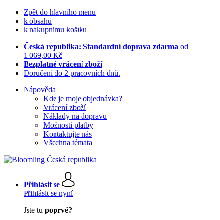
Zpět do hlavního menu
k obsahu
k nákupnímu košíku
Česká republika: Standardní doprava zdarma
od
1 069,00 Kč
Bezplatné vrácení zboží
Doručení do 2 pracovních dnů.
Nápověda
Kde je moje objednávka?
Vrácení zboží
Náklady na dopravu
Možnosti platby
Kontaktujte nás
Všechna témata
Přihlásit se
Přihlásit se nyní
Jste tu
poprvé?