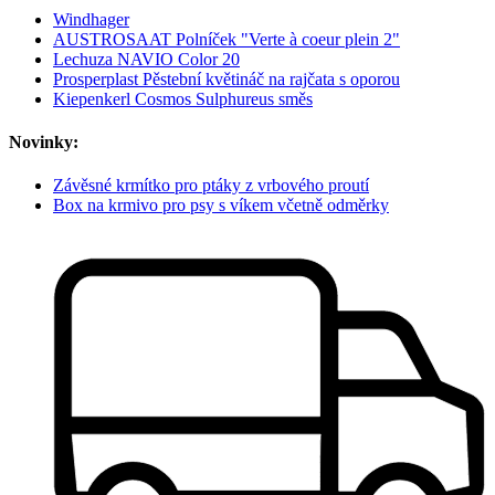
Windhager
AUSTROSAAT Polníček "Verte à coeur plein 2"
Lechuza NAVIO Color 20
Prosperplast Pěstební květináč na rajčata s oporou
Kiepenkerl Cosmos Sulphureus směs
Novinky:
Závěsné krmítko pro ptáky z vrbového proutí
Box na krmivo pro psy s víkem včetně odměrky