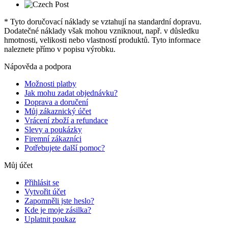
* Tyto doručovací náklady se vztahují na standardní dopravu.
Dodatečné náklady však mohou vzniknout, např. v důsledku
hmotnosti, velikosti nebo vlastností produktů. Tyto informace
naleznete přímo v popisu výrobku.
Nápověda a podpora
Možnosti platby
Jak mohu zadat objednávku?
Doprava a doručení
Můj zákaznický účet
Vrácení zboží a refundace
Slevy a poukázky
Firemní zákazníci
Potřebujete další pomoc?
Můj účet
Přihlásit se
Vytvořit účet
Zapomněli jste heslo?
Kde je moje zásilka?
Uplatnit poukaz