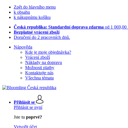
Zpět do hlavního menu
k obsahu
k nákupnímu košíku
Česká republika: Standardní doprava zdarma
od 1 069,00
Bezplatné vrácení zboží
Doručení do 2 pracovních dnů.
Nápověda
Kde je moje objednávka?
Vrácení zboží
Náklady na dopravu
Možnosti platby
Kontaktujte nás
Všechna témata
Přihlásit se
Přihlásit se nyní
Jste tu
poprvé?
Vytvořit účet