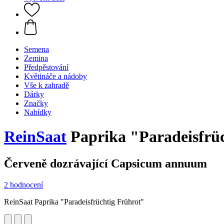
Semena
Zemina
Předpěstování
Květináče a nádoby
Vše k zahradě
Dárky
Značky
Nabídky
ReinSaat
Paprika "Paradeisfrü
Červeně dozrávající Capsicum annuum
2 hodnocení
ReinSaat Paprika "Paradeisfrüchtig Frührot"