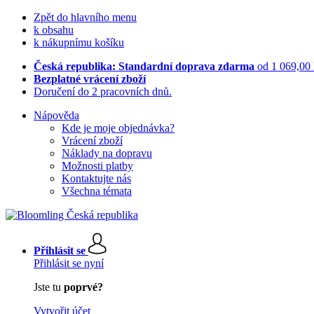
Zpět do hlavního menu
k obsahu
k nákupnímu košíku
Česká republika: Standardní doprava zdarma
od 1 069,00
Bezplatné vrácení zboží
Doručení do 2 pracovních dnů.
Nápověda
Kde je moje objednávka?
Vrácení zboží
Náklady na dopravu
Možnosti platby
Kontaktujte nás
Všechna témata
Přihlásit se
Přihlásit se nyní
Jste tu
poprvé?
Vytvořit účet