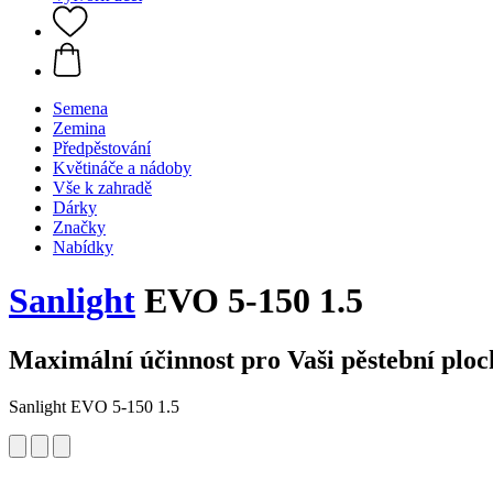
Semena
Zemina
Předpěstování
Květináče a nádoby
Vše k zahradě
Dárky
Značky
Nabídky
Sanlight
EVO 5-150 1.5
Maximální účinnost pro Vaši pěstební plo
Sanlight EVO 5-150 1.5