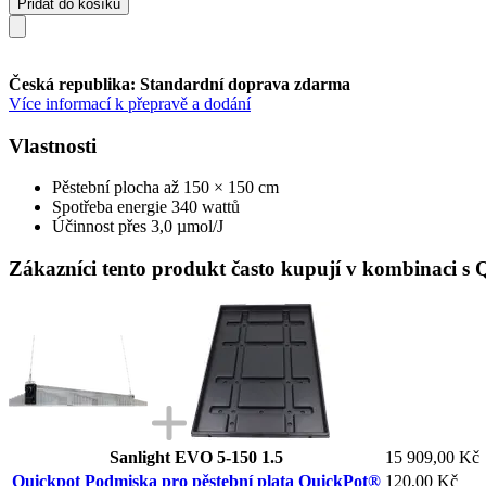
Přidat do košíku
Česká republika: Standardní doprava zdarma
Více informací k přepravě a dodání
Vlastnosti
Pěstební plocha až 150 × 150 cm
Spotřeba energie 340 wattů
Účinnost přes 3,0 µmol/J
Zákazníci tento produkt často kupují v kombinaci s
Sanlight EVO 5-150 1.5
15 909,00 Kč
Quickpot Podmiska pro pěstební plata QuickPot®
120,00 Kč