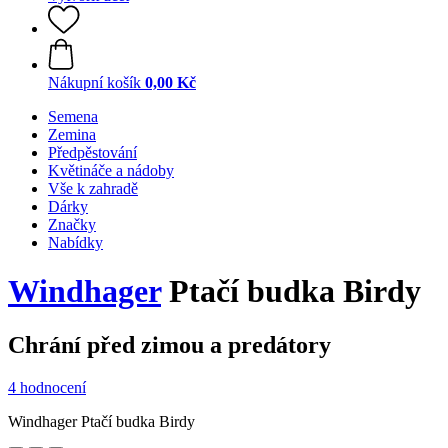
Nákupní košík
0,00 Kč
Semena
Zemina
Předpěstování
Květináče a nádoby
Vše k zahradě
Dárky
Značky
Nabídky
Windhager
Ptačí budka Birdy
Chrání před zimou a predátory
4 hodnocení
Windhager Ptačí budka Birdy