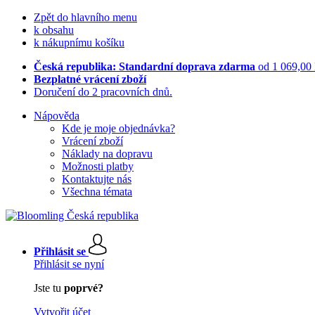
Zpět do hlavního menu
k obsahu
k nákupnímu košíku
Česká republika: Standardní doprava zdarma
od 1 069,00
Bezplatné vrácení zboží
Doručení do 2 pracovních dnů.
Nápověda
Kde je moje objednávka?
Vrácení zboží
Náklady na dopravu
Možnosti platby
Kontaktujte nás
Všechna témata
Přihlásit se
Přihlásit se nyní
Jste tu
poprvé?
Vytvořit účet