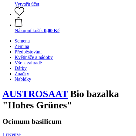
Vytvořit účet
Nákupní košík
0,00 Kč
Semena
Zemina
Předpěstování
Květináče a nádoby
Vše k zahradě
Dárky
Značky
Nabídky
AUSTROSAAT
Bio bazalka
"Hohes Grünes"
Ocimum basilicum
1 recenze