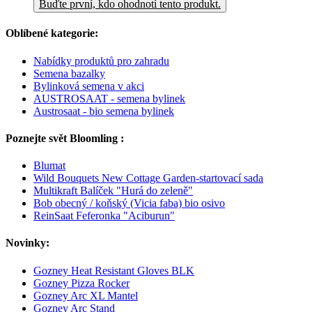
Buďte první, kdo ohodnotí tento produkt.
Oblíbené kategorie:
Nabídky produktů pro zahradu
Semena bazalky
Bylinková semena v akci
AUSTROSAAT - semena bylinek
Austrosaat - bio semena bylinek
Poznejte svět Bloomling :
Blumat
Wild Bouquets New Cottage Garden-startovací sada
Multikraft Balíček "Hurá do zeleně"
Bob obecný / koňský (Vicia faba) bio osivo
ReinSaat Feferonka "Aciburun"
Novinky:
Gozney Heat Resistant Gloves BLK
Gozney Pizza Rocker
Gozney Arc XL Mantel
Gozney Arc Stand