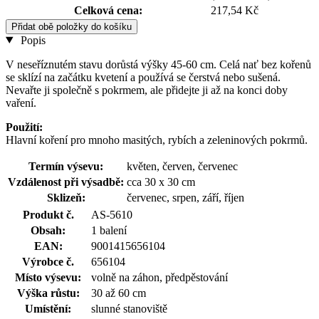
Celková cena:
217,54 Kč
Přidat obě položky do košíku
Popis
V neseříznutém stavu dorůstá výšky 45-60 cm. Celá nať bez kořenů
se sklízí na začátku kvetení a používá se čerstvá nebo sušená.
Nevařte ji společně s pokrmem, ale přidejte ji až na konci doby
vaření.
Použití:
Hlavní koření pro mnoho masitých, rybích a zeleninových pokrmů.
Termín výsevu:
květen, červen, červenec
Vzdálenost při výsadbě:
cca 30 x 30 cm
Sklizeň:
červenec, srpen, září, říjen
Produkt č.
AS-5610
Obsah:
1 balení
EAN:
9001415656104
Výrobce č.
656104
Místo výsevu:
volně na záhon, předpěstování
Výška růstu:
30 až 60 cm
Umístění:
slunné stanoviště