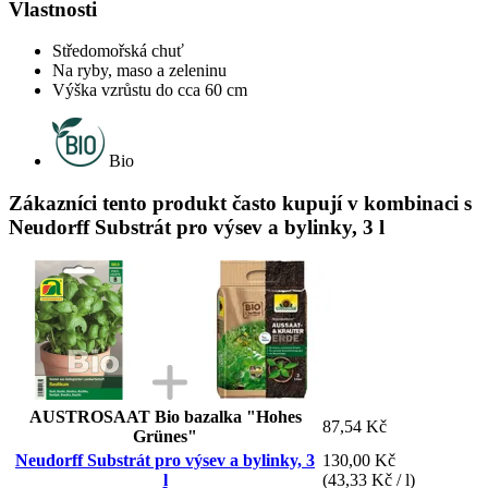
Vlastnosti
Středomořská chuť
Na ryby, maso a zeleninu
Výška vzrůstu do cca 60 cm
Bio
Zákazníci tento produkt často kupují v kombinaci s
Neudorff Substrát pro výsev a bylinky, 3 l
AUSTROSAAT Bio bazalka "Hohes
87,54 Kč
Grünes"
Neudorff Substrát pro výsev a bylinky, 3
130,00 Kč
l
(43,33 Kč / l)