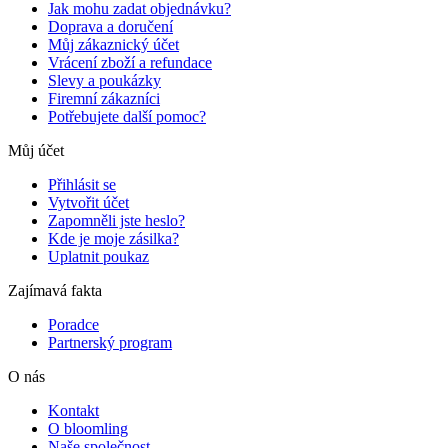
Jak mohu zadat objednávku?
Doprava a doručení
Můj zákaznický účet
Vrácení zboží a refundace
Slevy a poukázky
Firemní zákazníci
Potřebujete další pomoc?
Můj účet
Přihlásit se
Vytvořit účet
Zapomněli jste heslo?
Kde je moje zásilka?
Uplatnit poukaz
Zajímavá fakta
Poradce
Partnerský program
O nás
Kontakt
O bloomling
Naše společnost