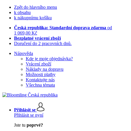
Zpět do hlavního menu
k obsahu
k nákupnímu košíku
Česká republika: Standardní doprava zdarma
od
1 069,00 Kč
Bezplatné vrácení zboží
Doručení do 2 pracovních dnů.
Nápověda
Kde je moje objednávka?
Vrácení zboží
Náklady na dopravu
Možnosti platby
Kontaktujte nás
Všechna témata
Přihlásit se
Přihlásit se nyní
Jste tu
poprvé?