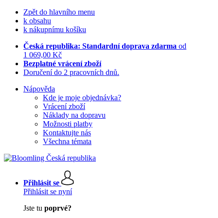
Zpět do hlavního menu
k obsahu
k nákupnímu košíku
Česká republika: Standardní doprava zdarma
od
1 069,00 Kč
Bezplatné vrácení zboží
Doručení do 2 pracovních dnů.
Nápověda
Kde je moje objednávka?
Vrácení zboží
Náklady na dopravu
Možnosti platby
Kontaktujte nás
Všechna témata
Přihlásit se
Přihlásit se nyní
Jste tu
poprvé?