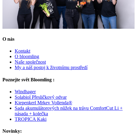
O nás
Kontakt
O bloomling
Naše společnost
My a náš postoj k životnímu prostředí
Poznejte svět Bloomling :
Windhager
Solabiol Přesličkový odvar
Kiepenkerl Mrkev Vollenda®
Sada akumulátorových nůžek na trávu ComfortCut Li +
násada + kolečka
TROPICA Kaki
Novinky: