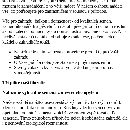
stojí za to žít. „Nature is your friend, not your enemy“ - s tímto
mottem je zahradničení o to větší radost. V našem e‑shopu najdete
vše, co potřebujete pro zahradničení v souladu s přírodou.
Vše pro zahradu, balkon i domácnost - od kvalitních semen,
zahradního nářadí a pěstebních nádob, přes přírodní ochranu rostlin,
až po užitečné pomocníky do domácnosti a půvabné dekorace. Naše
pečlivě sestavená nabídka obsahuje zkrátka vše, po čem srdce
každého zahrádkáře touží.
Nabízíme kvalitní semena a prověřené produkty pro Vaši
zahradu
O Vaše přání a dotazy se staráme s plným nasazením
Skvělý zákaznický servis a rychlé dodání jsou pro nás
samozřejmostí
Tři pilíře naší filozofie
Nabízíme výhradně semena z otevřeného opylení
Naše rozsáhlá nabídka osiva sestává výhradně z takových odrůd,
které se hodí k dalšímu množení. Rostliny z těchto semen vytvářejí
opět plnohodnotná semena, z nichž lze znovu vypěstovat další
generaci. Tímto způsobem přispíváte nejen k soběstačné zahradě, ale
i k uchování biologické rozmanitosti.