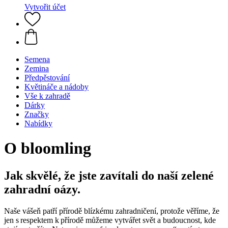
Vytvořit účet
Semena
Zemina
Předpěstování
Květináče a nádoby
Vše k zahradě
Dárky
Značky
Nabídky
O bloomling
Jak skvělé, že jste zavítali do naší zelené
zahradní oázy.
Naše vášeň patří přírodě blízkému zahradničení, protože věříme, že
jen s respektem k přírodě můžeme vytvářet svět a budoucnost, kde