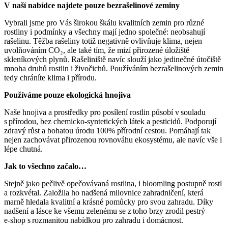
V naší nabídce najdete pouze bezrašelinové zeminy
Vybrali jsme pro Vás širokou škálu kvalitních zemin pro různé
rostliny i podmínky a všechny mají jedno společné: neobsahují
rašelinu. Těžba rašeliny totiž negativně ovlivňuje klima, nejen
uvolňováním CO₂, ale také tím, že mizí přirozené úložiště
skleníkových plynů. Rašeliniště navíc slouží jako jedinečné útočiště
mnoha druhů rostlin i živočichů. Používáním bezrašelinových zemin
tedy chráníte klima i přírodu.
Používáme pouze ekologická hnojiva
Naše hnojiva a prostředky pro posílení rostlin působí v souladu
s přírodou, bez chemicko-syntetických látek a pesticidů. Podporují
zdravý růst a bohatou úrodu 100% přírodní cestou. Pomáhají tak
nejen zachovávat přirozenou rovnováhu ekosystému, ale navíc vše i
lépe chutná.
Jak to všechno začalo…
Stejně jako pečlivě opečovávaná rostlina, i bloomling postupně rostl
a rozkvétal. Založila ho nadšená milovnice zahradničení, která
marně hledala kvalitní a krásné pomůcky pro svou zahradu. Díky
nadšení a lásce ke všemu zelenému se z toho brzy zrodil pestrý
e‑shop s rozmanitou nabídkou pro zahradu i domácnost.