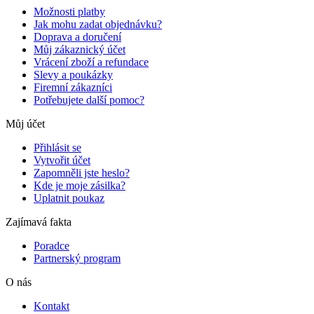
Možnosti platby
Jak mohu zadat objednávku?
Doprava a doručení
Můj zákaznický účet
Vrácení zboží a refundace
Slevy a poukázky
Firemní zákazníci
Potřebujete další pomoc?
Můj účet
Přihlásit se
Vytvořit účet
Zapomněli jste heslo?
Kde je moje zásilka?
Uplatnit poukaz
Zajímavá fakta
Poradce
Partnerský program
O nás
Kontakt