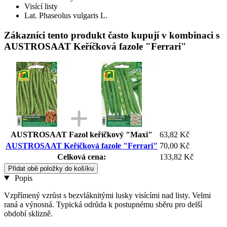
Visící listy
Lat. Phaseolus vulgaris L.
Zákazníci tento produkt často kupují v kombinaci s
AUSTROSAAT Keříčková fazole "Ferrari"
AUSTROSAAT Fazol keříčkový "Maxi"
63,82 Kč
AUSTROSAAT Keříčková fazole "Ferrari"
70,00 Kč
Celková cena:
133,82 Kč
Přidat obě položky do košíku
Popis
Vzpřímený vzrůst s bezvláknitými lusky visícími nad listy. Velmi
raná a výnosná. Typická odrůda k postupnému sběru pro delší
období sklizně.