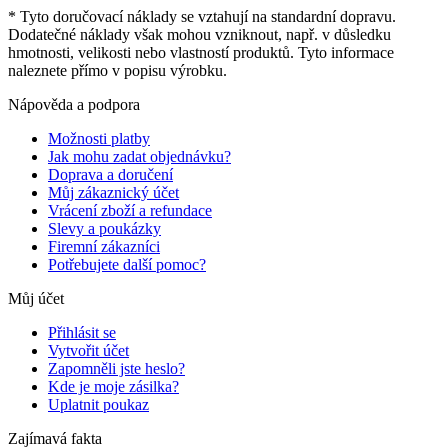
* Tyto doručovací náklady se vztahují na standardní dopravu.
Dodatečné náklady však mohou vzniknout, např. v důsledku
hmotnosti, velikosti nebo vlastností produktů. Tyto informace
naleznete přímo v popisu výrobku.
Nápověda a podpora
Možnosti platby
Jak mohu zadat objednávku?
Doprava a doručení
Můj zákaznický účet
Vrácení zboží a refundace
Slevy a poukázky
Firemní zákazníci
Potřebujete další pomoc?
Můj účet
Přihlásit se
Vytvořit účet
Zapomněli jste heslo?
Kde je moje zásilka?
Uplatnit poukaz
Zajímavá fakta