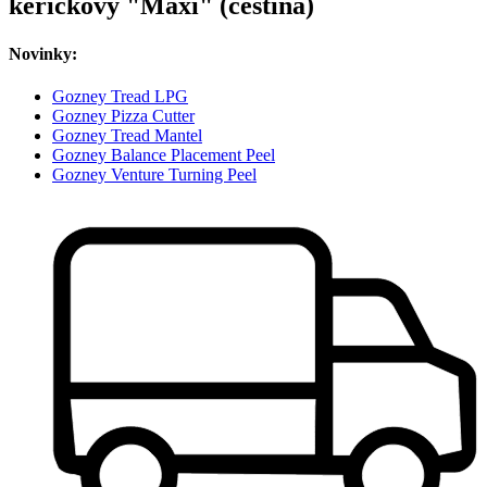
keříčkový "Maxi" (čeština)
Novinky:
Gozney Tread LPG
Gozney Pizza Cutter
Gozney Tread Mantel
Gozney Balance Placement Peel
Gozney Venture Turning Peel