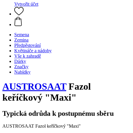
Vytvořit účet
Semena
Zemina
Předpěstování
Květináče a nádoby
Vše k zahradě
Dárky
Značky
Nabídky
AUSTROSAAT
Fazol
keříčkový "Maxi"
Typická odrůda k postupnému sběru
AUSTROSAAT Fazol keříčkový "Maxi"