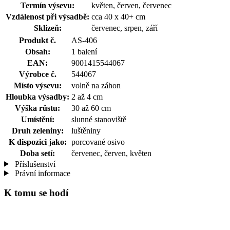
Termín výsevu:
květen, červen, červenec
Vzdálenost při výsadbě:
cca 40 x 40+ cm
Sklizeň:
červenec, srpen, září
Produkt č.
AS-406
Obsah:
1 balení
EAN:
9001415544067
Výrobce č.
544067
Místo výsevu:
volně na záhon
Hloubka výsadby:
2 až 4 cm
Výška růstu:
30 až 60 cm
Umístění:
slunné stanoviště
Druh zeleniny:
luštěniny
K dispozici jako:
porcované osivo
Doba setí:
červenec, červen, květen
Příslušenství
Právní informace
K tomu se hodí