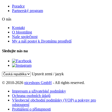
Poradce
Partnerský program
O nás
Kontakt
O bloomling
Naše společnost
My a náš postoj k životnímu prostředí
Sledujte nás na
Upravit zemi / jazyk
© 2010-2026
niceshops GmbH
- All rights reserved.
Impresum a uživatelské podmínky
Ochrana osobních údajů
Všeobecné obchodní podmínky (VOP) a pokyny pro
odstoupení
Prohlášení o přístupnosti