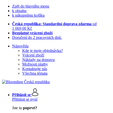
Zpět do hlavního menu
k obsahu
k nákupnímu košíku
Česká republika: Standardní doprava zdarma
od
1 069,00 Kč
Bezplatné vrácení zboží
Doručení do 2 pracovních dnů.
Nápověda
Kde je moje objednávka?
Vrácení zboží
Náklady na dopravu
Možnosti platby
Kontaktujte nás
Všechna témata
Přihlásit se
Přihlásit se nyní
Jste tu
poprvé?