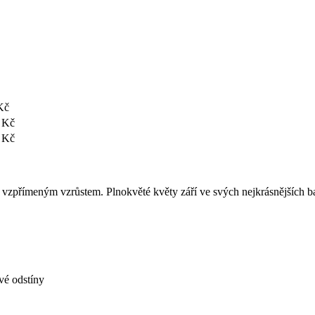
Kč
 Kč
 Kč
vzpřímeným vzrůstem. Plnokvěté květy září ve svých nejkrásnějších bar
ové odstíny