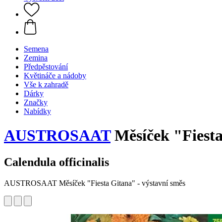
Semena
Zemina
Předpěstování
Květináče a nádoby
Vše k zahradě
Dárky
Značky
Nabídky
AUSTROSAAT
Měsíček "Fiesta
Calendula officinalis
AUSTROSAAT Měsíček "Fiesta Gitana" - výstavní směs