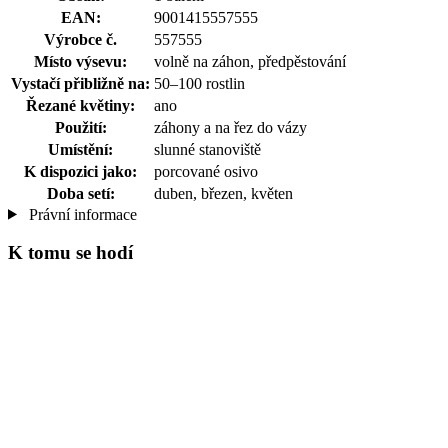
EAN:
9001415557555
Výrobce č.
557555
Místo výsevu:
volně na záhon, předpěstování
Vystačí přibližně na:
50–100 rostlin
Řezané květiny:
ano
Použití:
záhony a na řez do vázy
Umístění:
slunné stanoviště
K dispozici jako:
porcované osivo
Doba setí:
duben, březen, květen
Právní informace
K tomu se hodí