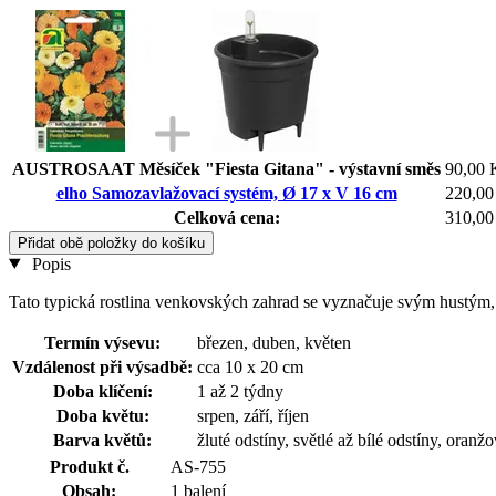
AUSTROSAAT Měsíček "Fiesta Gitana" - výstavní směs
90,00 
elho Samozavlažovací systém, Ø 17 x V 16 cm
220,00
Celková cena:
310,00
Přidat obě položky do košíku
Popis
Tato typická rostlina venkovských zahrad se vyznačuje svým hustým, 
Termín výsevu:
březen, duben, květen
Vzdálenost při výsadbě:
cca 10 x 20 cm
Doba klíčení:
1 až 2 týdny
Doba květu:
srpen, září, říjen
Barva květů:
žluté odstíny, světlé až bílé odstíny, oranž
Produkt č.
AS-755
Obsah:
1 balení