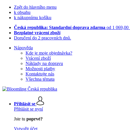
Zpět do hlavního menu
k obsahu
k nákupnímu košíku
Česká republika: Standardní doprava zdarma
od 1 069,00
Bezplatné vrácení zboží
Doručení do 2 pracovních dnů.
Nápověda
Kde je moje objednávka?
Vrácení zboží
Náklady na dopravu
Možnosti platby
Kontaktujte nás
Všechna témata
Přihlásit se
Přihlásit se nyní
Jste tu
poprvé?
Vytvořit účet