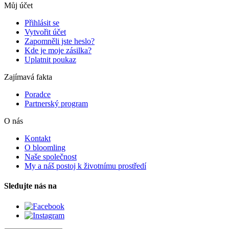
Můj účet
Přihlásit se
Vytvořit účet
Zapomněli jste heslo?
Kde je moje zásilka?
Uplatnit poukaz
Zajímavá fakta
Poradce
Partnerský program
O nás
Kontakt
O bloomling
Naše společnost
My a náš postoj k životnímu prostředí
Sledujte nás na