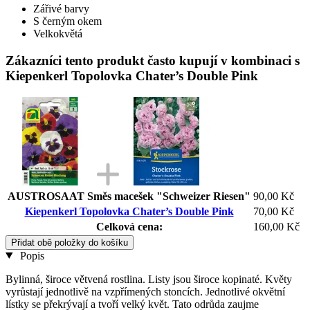
Zářivé barvy
S černým okem
Velkokvětá
Zákazníci tento produkt často kupují v kombinaci s
Kiepenkerl Topolovka Chater’s Double Pink
AUSTROSAAT Směs macešek "Schweizer Riesen"
90,00 Kč
Kiepenkerl Topolovka Chater’s Double Pink
70,00 Kč
Celková cena:
160,00 Kč
Přidat obě položky do košíku
Popis
Bylinná, široce větvená rostlina. Listy jsou široce kopinaté. Květy
vyrůstají jednotlivě na vzpřímených stoncích. Jednotlivé okvětní
lístky se překrývají a tvoří velký květ. Tato odrůda zaujme