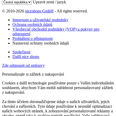
Upravit zemi / jazyk
© 2010-2026
niceshops GmbH
- All rights reserved.
Impresum a uživatelské podmínky
Ochrana osobních údajů
Všeobecné obchodní podmínky (VOP) a pokyny pro
odstoupení
Prohlášení o přístupnosti
Nastavení ochrany osobních údajů
Společnost
Další nice shops
Zde odstoupit od smlouvy
Personalizujte si zážitek z nakupování
Cookies a další technologie používáme pouze s Vaším individuálním
souhlasem, abychom Vám mohli nabídnout personalizovaný zážitek
z nakupování.
Za tímto účelem shromažďujeme údaje o našich uživatelích, jejich
chování a zařízeních. Tyto údaje používáme k neustálé optimalizaci
našich webových stránek, k zobrazování personalizované reklamy a
obsahu, stejně jako k analýze statistik používání. Vaše zašifrovaná