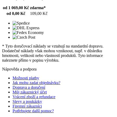
od 1 069,00 Kč
zdarma*
od 0,00 Kč
109,00 Kč
* Tyto doručovací náklady se vztahují na standardní dopravu.
Dodatečné náklady však mohou vzniknout, např. v důsledku
hmotnosti, velikosti nebo vlastností produktů. Tyto informace
naleznete přímo v popisu výrobku.
Nápověda a podpora
Možnosti platby
Jak mohu zadat objednávku?
Doprava a doručení
Můj zákaznický účet
Vrácení zboží a refundace
Slevy a poukázky
Firemní zákazníci
Potřebujete další pomoc?