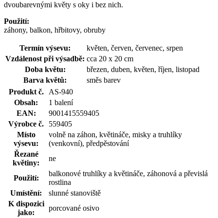
dvoubarevnými květy s oky i bez nich.
Použití:
záhony, balkon, hřbitovy, obruby
Termín výsevu:
květen, červen, červenec, srpen
Vzdálenost při výsadbě:
cca 20 x 20 cm
Doba květu:
březen, duben, květen, říjen, listopad
Barva květů:
směs barev
Produkt č.
AS-940
Obsah:
1 balení
EAN:
9001415559405
Výrobce č.
559405
Místo
volně na záhon, květináče, misky a truhlíky
výsevu:
(venkovní), předpěstování
Řezané
ne
květiny:
balkonové truhlíky a květináče, záhonová a převislá
Použití:
rostlina
Umístění:
slunné stanoviště
K dispozici
porcované osivo
jako: