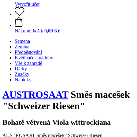
Vytvořit účet
Nákupní košík
0,00 Kč
Semena
Zemina
Předpěstování
Květináče a nádoby
Vše k zahradě
Dárky
Značky
Nabídky
AUSTROSAAT
Směs macešek
"Schweizer Riesen"
Bohatě větvená Viola wittrockiana
AUSTROSAAT Směs macešek "Schweizer Riesen"