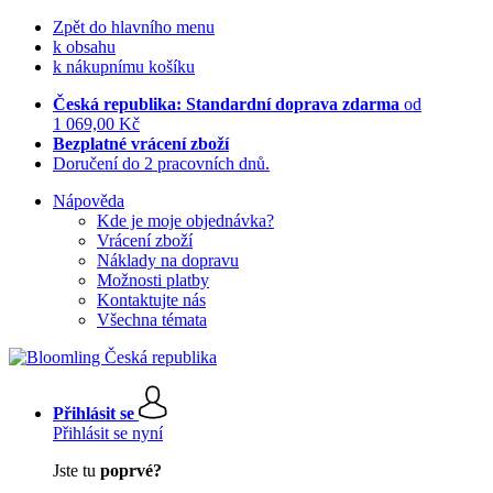
Zpět do hlavního menu
k obsahu
k nákupnímu košíku
Česká republika: Standardní doprava zdarma
od
1 069,00 Kč
Bezplatné vrácení zboží
Doručení do 2 pracovních dnů.
Nápověda
Kde je moje objednávka?
Vrácení zboží
Náklady na dopravu
Možnosti platby
Kontaktujte nás
Všechna témata
Přihlásit se
Přihlásit se nyní
Jste tu
poprvé?