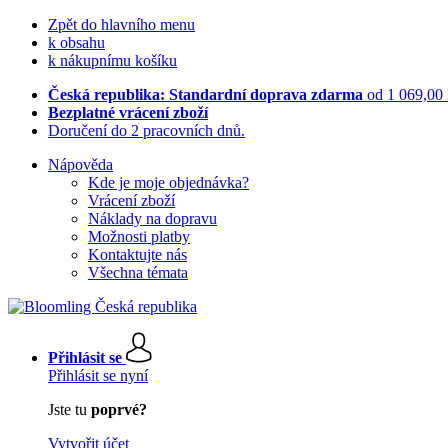
Zpět do hlavního menu
k obsahu
k nákupnímu košíku
Česká republika: Standardní doprava zdarma
od 1 069,00
Bezplatné vrácení zboží
Doručení do 2 pracovních dnů.
Nápověda
Kde je moje objednávka?
Vrácení zboží
Náklady na dopravu
Možnosti platby
Kontaktujte nás
Všechna témata
Přihlásit se
Přihlásit se nyní
Jste tu
poprvé?
Vytvořit účet