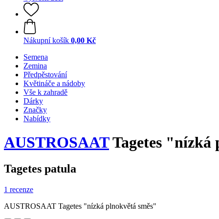
Nákupní košík
0,00 Kč
Semena
Zemina
Předpěstování
Květináče a nádoby
Vše k zahradě
Dárky
Značky
Nabídky
AUSTROSAAT
Tagetes "nízká 
Tagetes patula
1 recenze
AUSTROSAAT Tagetes "nízká plnokvětá směs"