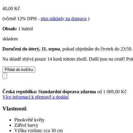
40,00 Kč
(včetně 12% DPH
-
plus náklady na dopravu
)
Obsah:
1 balení
skladem
Doručení do úterý, 11. srpna
, pokud objednáte do
čtvrtek do 23:59
.
Na skladě zbývá pouze 14 kusů tohoto zboží. Další jsou na cestě! Poku
Přidat do košíku
Česká republika: Standardní doprava zdarma
od 1 069,00 Kč
Více informací k přepravě a dodání
Vlastnosti
Plnokvěté květy
Zářivé barvy
Výška vzrůstu: cca 30 cm