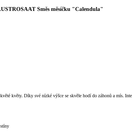
i s AUSTROSAAT Směs měsíčku "Calendula"
věté květy. Díky své nízké výšce se skvěle hodí do záhonů a mís. Inten
stíny