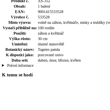
Produkt č.
AS-352
Obsah:
1 balení
EAN:
9001415533528
Výrobce č.
533528
Místo výsevu:
volně na záhon, květináče, misky a truhlíky (
Vystačí přibližně na:
100 rostlin
Použití:
záhon a květináč
Výška růstu:
30 cm
Umístění:
slunné stanoviště
Botanický název:
Tagetes patula
K dispozici jako:
porcované osivo
Doba setí:
duben, únor, březen, květen
Právní informace
K tomu se hodí