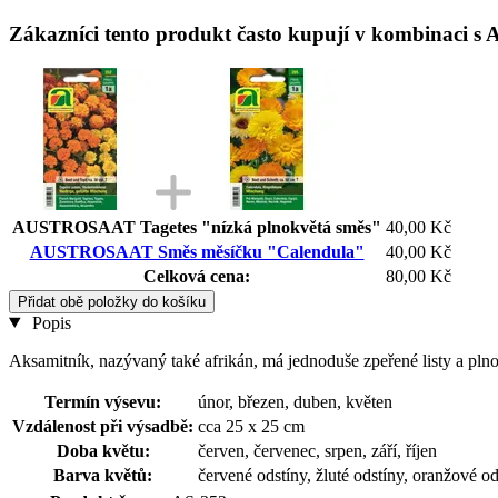
Zákazníci tento produkt často kupují v kombinac
AUSTROSAAT Tagetes "nízká plnokvětá směs"
40,00 Kč
AUSTROSAAT Směs měsíčku "Calendula"
40,00 Kč
Celková cena:
80,00 Kč
Přidat obě položky do košíku
Popis
Aksamitník, nazývaný také afrikán, má jednoduše zpeřené listy a plnok
Termín výsevu:
únor, březen, duben, květen
Vzdálenost při výsadbě:
cca 25 x 25 cm
Doba květu:
červen, červenec, srpen, září, říjen
Barva květů:
červené odstíny, žluté odstíny, oranžové od