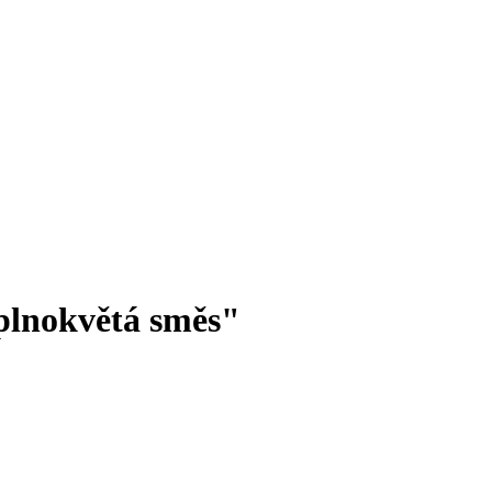
plnokvětá směs"