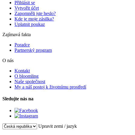
Přihlásit se
Vytvořit účet
Zapomněli jste heslo?
Kde je moje zásilka?
Uplatnit poukaz
Zajímavá fakta
Poradce
Partnerský program
O nás
Kontakt
O bloomling
Naše společnost
My a náš postoj k životnímu prostředí
Sledujte nás na
Upravit zemi / jazyk