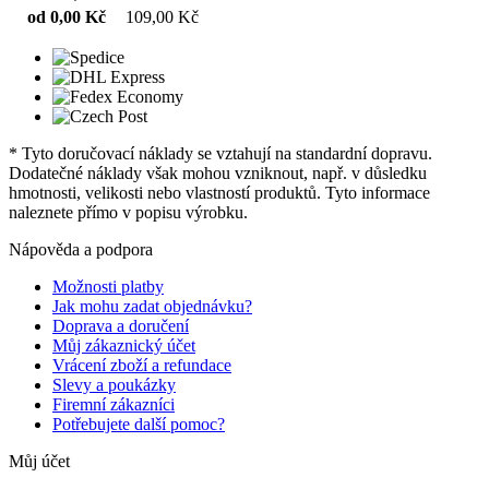
od 0,00 Kč
109,00 Kč
* Tyto doručovací náklady se vztahují na standardní dopravu.
Dodatečné náklady však mohou vzniknout, např. v důsledku
hmotnosti, velikosti nebo vlastností produktů. Tyto informace
naleznete přímo v popisu výrobku.
Nápověda a podpora
Možnosti platby
Jak mohu zadat objednávku?
Doprava a doručení
Můj zákaznický účet
Vrácení zboží a refundace
Slevy a poukázky
Firemní zákazníci
Potřebujete další pomoc?
Můj účet