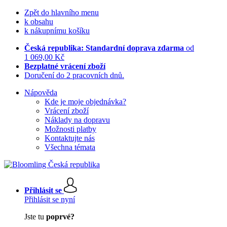
Zpět do hlavního menu
k obsahu
k nákupnímu košíku
Česká republika: Standardní doprava zdarma
od
1 069,00 Kč
Bezplatné vrácení zboží
Doručení do 2 pracovních dnů.
Nápověda
Kde je moje objednávka?
Vrácení zboží
Náklady na dopravu
Možnosti platby
Kontaktujte nás
Všechna témata
Přihlásit se
Přihlásit se nyní
Jste tu
poprvé?