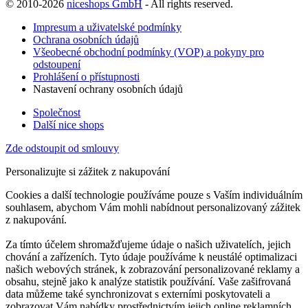
© 2010-2026
niceshops GmbH
- All rights reserved.
Impresum a uživatelské podmínky
Ochrana osobních údajů
Všeobecné obchodní podmínky (VOP) a pokyny pro
odstoupení
Prohlášení o přístupnosti
Nastavení ochrany osobních údajů
Společnost
Další nice shops
Zde odstoupit od smlouvy
Personalizujte si zážitek z nakupování
Cookies a další technologie používáme pouze s Vaším individuálním
souhlasem, abychom Vám mohli nabídnout personalizovaný zážitek
z nakupování.
Za tímto účelem shromažďujeme údaje o našich uživatelích, jejich
chování a zařízeních. Tyto údaje používáme k neustálé optimalizaci
našich webových stránek, k zobrazování personalizované reklamy a
obsahu, stejně jako k analýze statistik používání. Vaše zašifrovaná
data můžeme také synchronizovat s externími poskytovateli a
zobrazovat Vám nabídky prostřednictvím jejich online reklamních