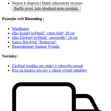
Nejsou k dispozici žádné zákaznické recenze.
Buďte první, kdo ohodnotí tento produkt.
Poznejte svět Bloomling :
Windhager
elho Kulatý květináč „vibes fold“ 30 cm
elho Závěsný květináč „greenville“ 24 cm
Sativa Bio dýně "Buttercup"
Bingenheimer Saatgut Tymián
Novinky:
Závěsné krmítko pro ptáky z vrbového proutí
Box na krmivo pro psy s víkem včetně odměrky