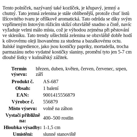
Tento polníček, nazývaný také kozlíček, je křupavý, jemný a
chutný. Tato jemná zelenina je stále oblíbenější, protože chuť listů
lžícovitého tvaru je oříškově aromatická. Tato odrůda se díky svým
vzpřímeným listovým růžicím sklízí obzvláště snadno a čistě, navíc
vyžaduje velmi málo místa, což je výhodou zejména při pěstování
ve skleníku. Tato trendy ušlechtilá zelenina se obzvláště dobře hodí
k olivovému oleji lisovanému za studena a bazalkovému octu.
Italské ingredience, jako jsou kostičky papriky, mortadella, trocha
parmazánu nebo vydatné kostičky slaniny, promění tyto jen 5-7 cm
dlouhé lístky v kulinářský zážitek.
Termín
březen, duben, květen, červen, červenec, srpen,
výsevu:
září
Produkt č.
AS-687
Obsah:
1 balení
EAN:
9001415556879
Výrobce č.
556879
Místo výsevu:
volně na záhon
Vystačí přibližně
400–500 rostlin
na:
Hloubka výsadby:
1-1,5 cm
Umístění:
slunné stanoviště