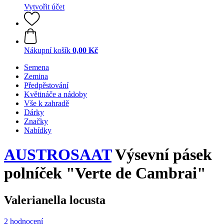
Vytvořit účet
Nákupní košík
0,00 Kč
Semena
Zemina
Předpěstování
Květináče a nádoby
Vše k zahradě
Dárky
Značky
Nabídky
AUSTROSAAT
Výsevní pásek
polníček "Verte de Cambrai"
Valerianella locusta
2 hodnocení