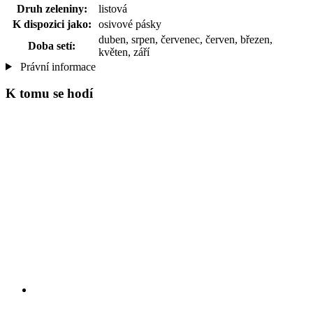
Druh zeleniny:
listová
K dispozici jako:
osivové pásky
duben, srpen, červenec, červen, březen,
Doba setí:
květen, září
Právní informace
K tomu se hodí