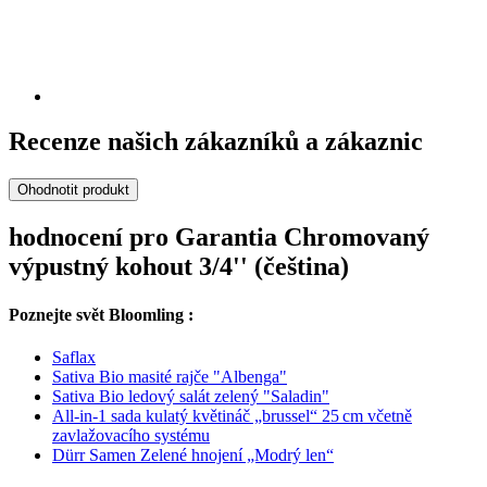
Recenze našich zákazníků a zákaznic
Ohodnotit produkt
hodnocení pro Garantia Chromovaný
výpustný kohout 3/4'' (čeština)
Poznejte svět Bloomling :
Saflax
Sativa Bio masité rajče "Albenga"
Sativa Bio ledový salát zelený "Saladin"
All‑in‑1 sada kulatý květináč „brussel“ 25 cm včetně
zavlažovacího systému
Dürr Samen Zelené hnojení „Modrý len“