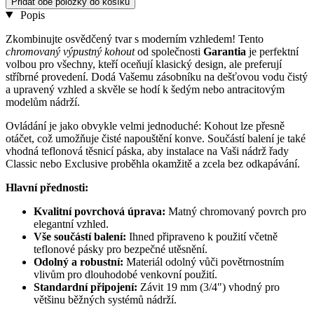
Přidat obě položky do košíku
Popis
Zkombinujte osvědčený tvar s moderním vzhledem! Tento
chromovaný výpustný kohout
od společnosti
Garantia
je perfektní
volbou pro všechny, kteří oceňují klasický design, ale preferují
stříbrné provedení. Dodá Vašemu zásobníku na dešťovou vodu čistý
a upravený vzhled a skvěle se hodí k šedým nebo antracitovým
modelům nádrží.
Ovládání je jako obvykle velmi jednoduché: Kohout lze přesně
otáčet, což umožňuje čisté napouštění konve. Součástí balení je také
vhodná teflonová těsnicí páska, aby instalace na Vaši nádrž řady
Classic nebo Exclusive proběhla okamžitě a zcela bez odkapávání.
Hlavní přednosti:
Kvalitní povrchová úprava:
Matný chromovaný povrch pro
elegantní vzhled.
Vše součástí balení:
Ihned připraveno k použití včetně
teflonové pásky pro bezpečné utěsnění.
Odolný a robustní:
Materiál odolný vůči povětrnostním
vlivům pro dlouhodobé venkovní použití.
Standardní připojení:
Závit 19 mm (3/4") vhodný pro
většinu běžných systémů nádrží.