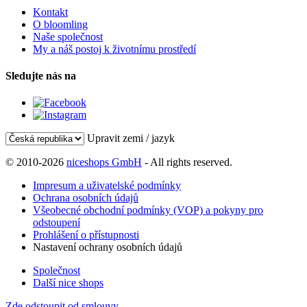
Kontakt
O bloomling
Naše společnost
My a náš postoj k životnímu prostředí
Sledujte nás na
Upravit zemi / jazyk
© 2010-2026
niceshops GmbH
- All rights reserved.
Impresum a uživatelské podmínky
Ochrana osobních údajů
Všeobecné obchodní podmínky (VOP) a pokyny pro
odstoupení
Prohlášení o přístupnosti
Nastavení ochrany osobních údajů
Společnost
Další nice shops
Zde odstoupit od smlouvy