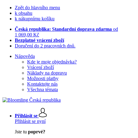
Zpět do hlavního menu
k obsahu
k nákupnímu košíku
Česká republika: Standardní doprava zdarma
od
1 069,00 Kč
Bezplatné vrácení zboží
Doručení do 2 pracovních dnů.
Nápověda
Kde je moje objednávka?
Vrácení zboží
Náklady na dopravu
Možnosti platby
Kontaktujte nás
Všechna témata
Přihlásit se
Přihlásit se nyní
Jste tu
poprvé?