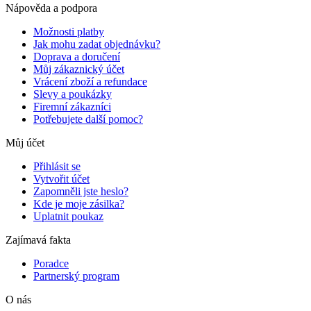
Nápověda a podpora
Možnosti platby
Jak mohu zadat objednávku?
Doprava a doručení
Můj zákaznický účet
Vrácení zboží a refundace
Slevy a poukázky
Firemní zákazníci
Potřebujete další pomoc?
Můj účet
Přihlásit se
Vytvořit účet
Zapomněli jste heslo?
Kde je moje zásilka?
Uplatnit poukaz
Zajímavá fakta
Poradce
Partnerský program
O nás