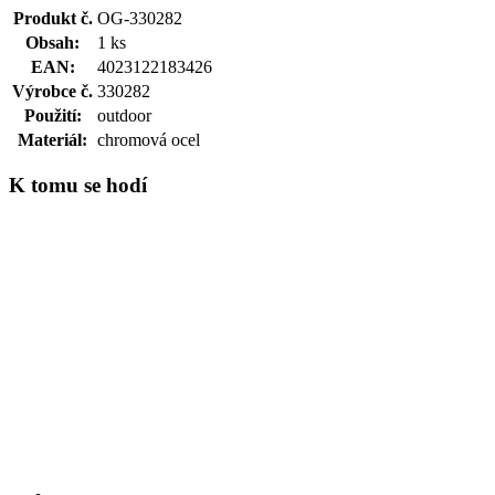
Produkt č.
OG-330282
Obsah:
1 ks
EAN:
4023122183426
Výrobce č.
330282
Použití:
outdoor
Materiál:
chromová ocel
K tomu se hodí