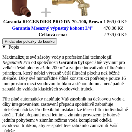
Garantia REGENDIEB PRO DN 70–100, Brown
1 869,00 Kč
Garantia Mosazný výpustný kohout 3/4''
470,00 Kč
Celková cena:
2 339,00 Kč
Přidat obě položky do košíku
Popis
Maximalizujte své zásoby vody s profesionální technologií!
Regendieb Pro
od společnosti
Garantia
byl speciálně vyvinut pro
velké střešní plochy až do 200 m² a zaujme inovativním filtračním
principem, který nabízí výrazně větší filtrační plochu než běžné
sběrače. Díky své mimořádně štíhlé konstrukci potřebuje pouze 16
mm prostoru mezi svodovou trubkou a stěnou domu a nenápadně
zapadá do vzhledu klasických svodových trubek.
Filtr plně automaticky naplňuje Váš zásobník na dešťovou vodu a
díky integrovanému zastavení přepadu spolehlivě zabraňuje
přetečení nádrže. Pro flexibilní instalaci lze těleso filtru individuálně
otočit. Také přepnutí mezi letním a zimním provozem je hotové
jedním pohybem: v zimním režimu voda kompletně odtéká
svodovou trubkou, aby se spolehlivě zabránilo zamrznutí Vaší
nádrže.