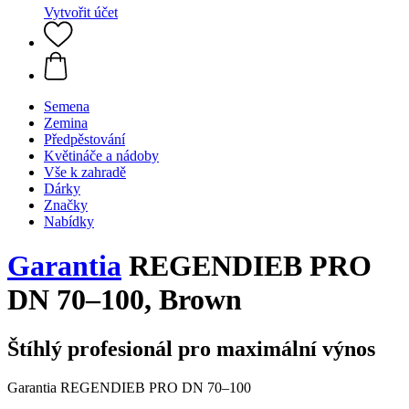
Vytvořit účet
Semena
Zemina
Předpěstování
Květináče a nádoby
Vše k zahradě
Dárky
Značky
Nabídky
Garantia
REGENDIEB PRO
DN 70–100, Brown
Štíhlý profesionál pro maximální výnos
Garantia REGENDIEB PRO DN 70–100