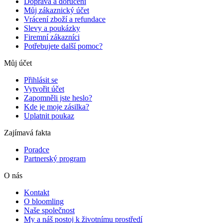
Doprava a doručení
Můj zákaznický účet
Vrácení zboží a refundace
Slevy a poukázky
Firemní zákazníci
Potřebujete další pomoc?
Můj účet
Přihlásit se
Vytvořit účet
Zapomněli jste heslo?
Kde je moje zásilka?
Uplatnit poukaz
Zajímavá fakta
Poradce
Partnerský program
O nás
Kontakt
O bloomling
Naše společnost
My a náš postoj k životnímu prostředí