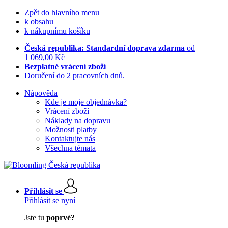
Zpět do hlavního menu
k obsahu
k nákupnímu košíku
Česká republika: Standardní doprava zdarma
od
1 069,00 Kč
Bezplatné vrácení zboží
Doručení do 2 pracovních dnů.
Nápověda
Kde je moje objednávka?
Vrácení zboží
Náklady na dopravu
Možnosti platby
Kontaktujte nás
Všechna témata
Přihlásit se
Přihlásit se nyní
Jste tu
poprvé?