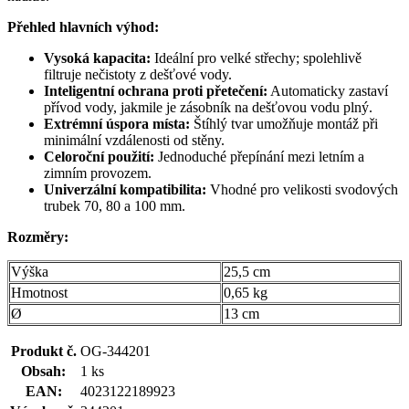
Přehled hlavních výhod:
Vysoká kapacita:
Ideální pro velké střechy; spolehlivě
filtruje nečistoty z dešťové vody.
Inteligentní ochrana proti přetečení:
Automaticky zastaví
přívod vody, jakmile je zásobník na dešťovou vodu plný.
Extrémní úspora místa:
Štíhlý tvar umožňuje montáž při
minimální vzdálenosti od stěny.
Celoroční použití:
Jednoduché přepínání mezi letním a
zimním provozem.
Univerzální kompatibilita:
Vhodné pro velikosti svodových
trubek 70, 80 a 100 mm.
Rozměry:
Výška
25,5 cm
Hmotnost
0,65 kg
Ø
13 cm
Produkt č.
OG-344201
Obsah:
1 ks
EAN:
4023122189923