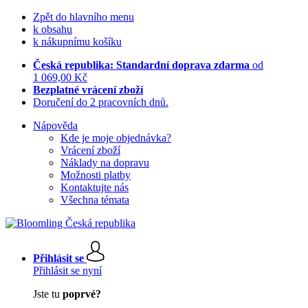
Zpět do hlavního menu
k obsahu
k nákupnímu košíku
Česká republika: Standardní doprava zdarma
od
1 069,00 Kč
Bezplatné vrácení zboží
Doručení do 2 pracovních dnů.
Nápověda
Kde je moje objednávka?
Vrácení zboží
Náklady na dopravu
Možnosti platby
Kontaktujte nás
Všechna témata
Přihlásit se
Přihlásit se nyní
Jste tu
poprvé?