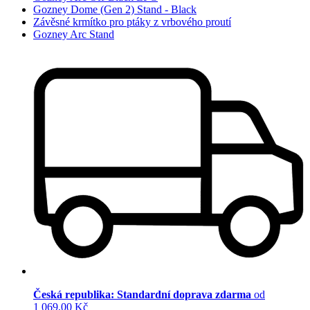
Gozney Dome (Gen 2) Stand - Black
Závěsné krmítko pro ptáky z vrbového proutí
Gozney Arc Stand
Česká republika: Standardní doprava zdarma
od
1 069,00 Kč