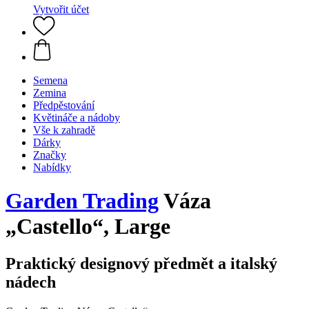
Vytvořit účet
Semena
Zemina
Předpěstování
Květináče a nádoby
Vše k zahradě
Dárky
Značky
Nabídky
Garden Trading
Váza
„Castello“, Large
Praktický designový předmět a italský
nádech