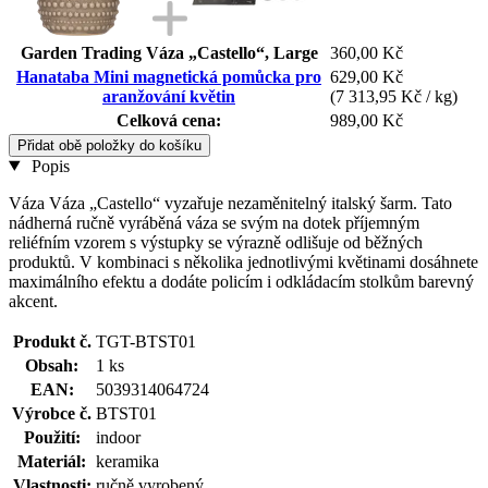
Garden Trading Váza „Castello“, Large
360,00 Kč
Hanataba Mini magnetická pomůcka pro
629,00 Kč
aranžování květin
(7 313,95 Kč / kg)
Celková cena:
989,00 Kč
Přidat obě položky do košíku
Popis
Váza Váza „Castello“ vyzařuje nezaměnitelný italský šarm. Tato
nádherná ručně vyráběná váza se svým na dotek příjemným
reliéfním vzorem s výstupky se výrazně odlišuje od běžných
produktů. V kombinaci s několika jednotlivými květinami dosáhnete
maximálního efektu a dodáte policím i odkládacím stolkům barevný
akcent.
Produkt č.
TGT-BTST01
Obsah:
1 ks
EAN:
5039314064724
Výrobce č.
BTST01
Použití:
indoor
Materiál:
keramika
Vlastnosti:
ručně vyrobený