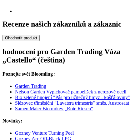
Recenze našich zákazníků a zákaznic
Ohodnotit produkt
hodnocení pro Garden Trading Váza
„Castello“ (čeština)
Poznejte svět Bloomling :
Garden Trading
Nelson Garden Vypichovač pampelišek z nerezové oceli
Bio zelené hnojení "Pás pro užitečný hmyz - košťáloviny"
Slézovec tříměsíční "Lavatera trimestris" směs, Austrosaat
Samen Maier Bio mrkev „Rote Riesen“
Novinky:
Gozney Venture Turning Peel
Gozney Arc Off-Black LPG