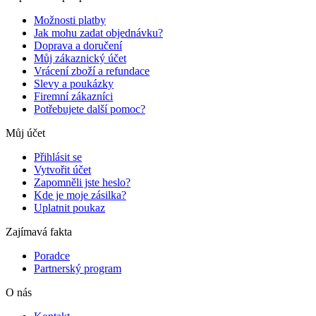
Možnosti platby
Jak mohu zadat objednávku?
Doprava a doručení
Můj zákaznický účet
Vrácení zboží a refundace
Slevy a poukázky
Firemní zákazníci
Potřebujete další pomoc?
Můj účet
Přihlásit se
Vytvořit účet
Zapomněli jste heslo?
Kde je moje zásilka?
Uplatnit poukaz
Zajímavá fakta
Poradce
Partnerský program
O nás