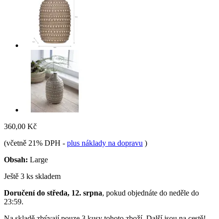
360,00 Kč
(včetně 21% DPH
-
plus náklady na dopravu
)
Obsah:
Large
Ještě 3 ks skladem
Doručení do středa, 12. srpna
, pokud objednáte do
neděle do
23:59
.
Na skladě zbývají pouze 3 kusy tohoto zboží. Další jsou na cestě!