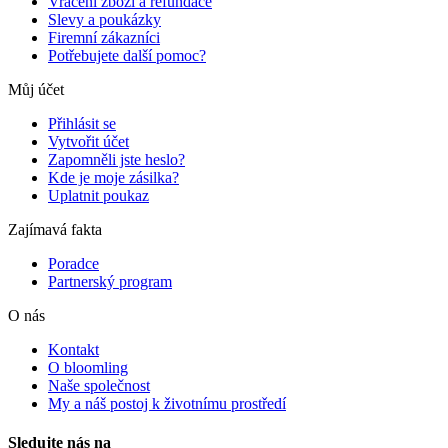
Vrácení zboží a refundace
Slevy a poukázky
Firemní zákazníci
Potřebujete další pomoc?
Můj účet
Přihlásit se
Vytvořit účet
Zapomněli jste heslo?
Kde je moje zásilka?
Uplatnit poukaz
Zajímavá fakta
Poradce
Partnerský program
O nás
Kontakt
O bloomling
Naše společnost
My a náš postoj k životnímu prostředí
Sledujte nás na