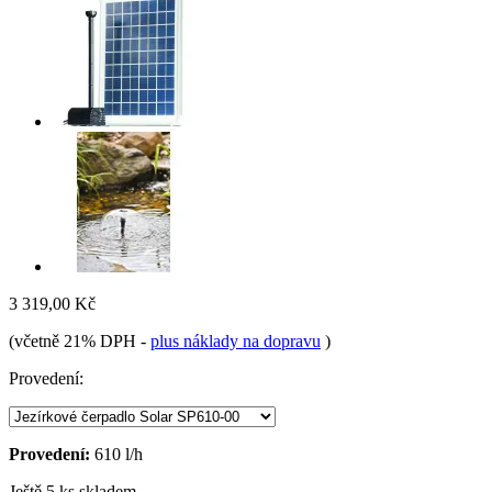
3 319,00 Kč
(včetně 21% DPH
-
plus náklady na dopravu
)
Provedení:
Provedení:
610 l/h
Ještě 5 ks skladem