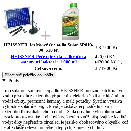
HEISSNER Jezírkové čerpadlo Solar SP610-
3 319,00 Kč
00, 610 l/h
HEISSNER Péče o jezírko - filtrační a
420,00 Kč
startovací bakterie, 1.000 ml
(420,00 Kč / l)
Celková cena:
3 739,00 Kč
Přidat obě položky do košíku
Popis
Toto solární jezírkové čerpadlo HEISSNER umožňuje dekorativní
vodní prvek bez externího připojení k elektrické síti a je ideální pro
vodní efekty, pramenné kameny a malé potůčky. Systém využívá
výhradně solární energii, která je získávána prostřednictvím
externího fotovoltaického modulu. Sada obsahuje vícedílnou sadu
trysek pro rozmanité vodní efekty, které rovněž přispívají ke kvalitě
vody: díky nepřetržité cirkulaci je jezírko obohacováno o kyslík, což
je obzvláště relevantní během teplých, slunečných dnů.