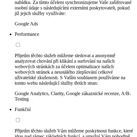
nabídku. Za tímto účelem synchronizujeme Vaše zašifrované
osobní údaje s následujícími externími poskytovateli, pokud
již jejich služby využíváte:
Google Ads
Performance
Přijetím těchto služeb můžeme sledovat a anonymně
analyzovat chování při klikání a surfování na našich
webových stránkách za účelem optimalizace našich
webových stránek a neustálého zlepšování celkové
uživatelské zkušenosti. S Vaším souhlasem používáme na
tomto webu následující služby třetích stran:
Google Analytics, Clarity, Google zákaznické recenze, A/B-
Testing
Funkční
Přijetím těchto služeb Vám můžeme poskytnout funkce, které
jdou nad rámec základních funkcí, a umožní Vám pohodlně