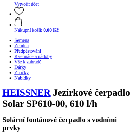
Vytvořit účet
Nákupní košík
0,00 Kč
Semena
Zemina
Předpěstování
Květináče a nádoby
Vše k zahradě
Dárky
Značky
Nabídky
HEISSNER
Jezírkové čerpadlo
Solar SP610-00, 610 l/h
Solární fontánové čerpadlo s vodními
prvky