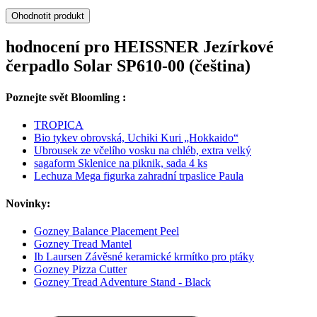
Ohodnotit produkt
hodnocení pro HEISSNER Jezírkové
čerpadlo Solar SP610-00 (čeština)
Poznejte svět Bloomling :
TROPICA
Bio tykev obrovská, Uchiki Kuri „Hokkaido“
Ubrousek ze včelího vosku na chléb, extra velký
sagaform Sklenice na piknik, sada 4 ks
Lechuza Mega figurka zahradní trpaslice Paula
Novinky:
Gozney Balance Placement Peel
Gozney Tread Mantel
Ib Laursen Závěsné keramické krmítko pro ptáky
Gozney Pizza Cutter
Gozney Tread Adventure Stand - Black