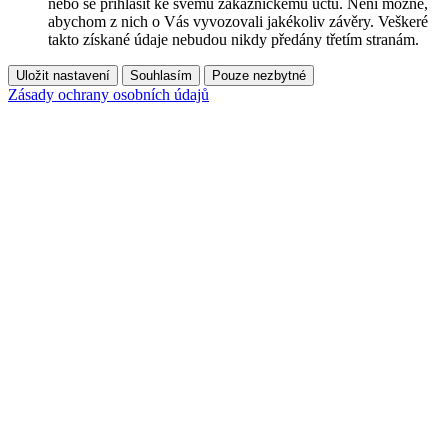
nebo se přihlásit ke svému zákaznickému účtu. Není možné,
abychom z nich o Vás vyvozovali jakékoliv závěry. Veškeré
takto získané údaje nebudou nikdy předány třetím stranám.
Uložit nastavení
Souhlasím
Pouze nezbytné
Zásady ochrany osobních údajů