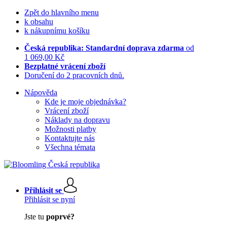
Zpět do hlavního menu
k obsahu
k nákupnímu košíku
Česká republika: Standardní doprava zdarma
od
1 069,00 Kč
Bezplatné vrácení zboží
Doručení do 2 pracovních dnů.
Nápověda
Kde je moje objednávka?
Vrácení zboží
Náklady na dopravu
Možnosti platby
Kontaktujte nás
Všechna témata
Přihlásit se
Přihlásit se nyní
Jste tu
poprvé?