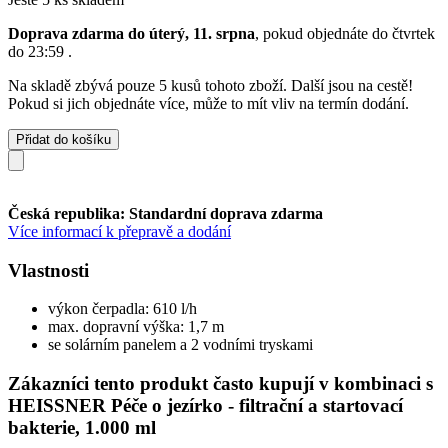
Doprava zdarma do úterý, 11. srpna
, pokud objednáte do
čtvrtek
do 23:59
.
Na skladě zbývá pouze 5 kusů tohoto zboží. Další jsou na cestě!
Pokud si jich objednáte více, může to mít vliv na termín dodání.
Přidat do košíku
Česká republika: Standardní doprava zdarma
Více informací k přepravě a dodání
Vlastnosti
výkon čerpadla: 610 l/h
max. dopravní výška: 1,7 m
se solárním panelem a 2 vodními tryskami
Zákazníci tento produkt často kupují v kombinaci s
HEISSNER Péče o jezírko - filtrační a startovací
bakterie, 1.000 ml