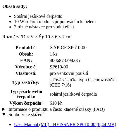
Obsah sady:
Solární jezírkové čerpadlo
10 W solární modul s připojovacím kabelem
2 různé nástavce pro vodní efekt
Rozměry (D × V × Š): 10 × 6 × 7 cm
Produkt č.
XAP-CF-SP610-00
Obsah:
1 ks
EAN:
4006873394235
Výrobce č.
SP610-00
Vlastnosti:
pro venkovní použití
síťová zástrčka typu C, eurozástrčka
Typ zástrčky:
(CEE 7/16)
Typ jezírkového
solární jezírková čerpadla
čerpadla:
Výkon čerpadla:
610 l/h
Informace o produktu a často kladené otázky (FAQ)
Soubory ke stažení
User Manual (ML) - HEISSNER SP610-00
(6,44 MB)