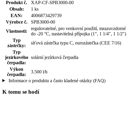
Produkt č.
XAP-CF-SPB3000-00
Obsah:
1 ks
EAN:
4006873429739
Výrobce č.
SPB3000-00
regulovatelné, pro venkovní použití, mrazuvzdorné
Vlastnosti:
do -20 °C, nastavitelná přípojka (1", 1 1/4", 1 1/2")
Typ
síťová zástrčka typu C, eurozástrčka (CEE 7/16)
zástrčky:
Typ
jezírkového
solární jezírková čerpadla
čerpadla:
Výkon
3.500 l/h
čerpadla:
Informace o produktu a často kladené otázky (FAQ)
K tomu se hodí