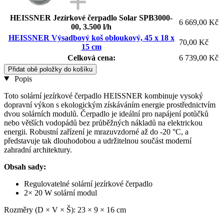
HEISSNER Jezírkové čerpadlo Solar SPB3000-
6 669,00 Kč
00, 3.500 l/h
HEISSNER Výsadbový koš obloukový, 45 x 18 x
70,00 Kč
15 cm
Celková cena:
6 739,00 Kč
Přidat obě položky do košíku
Popis
Toto solární jezírkové čerpadlo HEISSNER kombinuje vysoký
dopravní výkon s ekologickým získáváním energie prostřednictvím
dvou solárních modulů. Čerpadlo je ideální pro napájení potůčků
nebo větších vodopádů bez průběžných nákladů na elektrickou
energii. Robustní zařízení je mrazuvzdorné až do -20 °C, a
představuje tak dlouhodobou a udržitelnou součást moderní
zahradní architektury.
Obsah sady:
Regulovatelné solární jezírkové čerpadlo
2× 20 W solární modul
Rozměry (D × V × Š): 23 × 9 × 16 cm