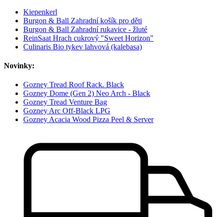
Kiepenkerl
Burgon & Ball Zahradní košík pro děti
Burgon & Ball Zahradní rukavice - žluté
ReinSaat Hrach cukrový "Sweet Horizon"
Culinaris Bio tykev lahvová (kalebasa)
Novinky:
Gozney Tread Roof Rack. Black
Gozney Dome (Gen 2) Neo Arch - Black
Gozney Tread Venture Bag
Gozney Arc Off-Black LPG
Gozney Acacia Wood Pizza Peel & Server