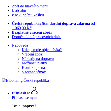
Zpět do hlavního menu
k obsahu
k nákupnímu košíku
Česká republika: Standardní doprava zdarma
od
1 069,00 Kč
Bezplatné vrácení zboží
Doručení do 2 pracovních dnů.
Nápověda
Kde je moje objednávka?
Vrácení zboží
Náklady na dopravu
Možnosti platby
Kontaktujte nás
Všechna témata
Přihlásit se
Přihlásit se nyní
Jste tu
poprvé?