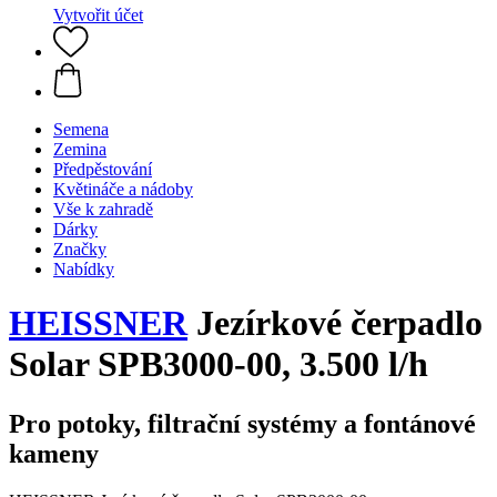
Vytvořit účet
Semena
Zemina
Předpěstování
Květináče a nádoby
Vše k zahradě
Dárky
Značky
Nabídky
HEISSNER
Jezírkové čerpadlo
Solar SPB3000-00, 3.500 l/h
Pro potoky, filtrační systémy a fontánové
kameny