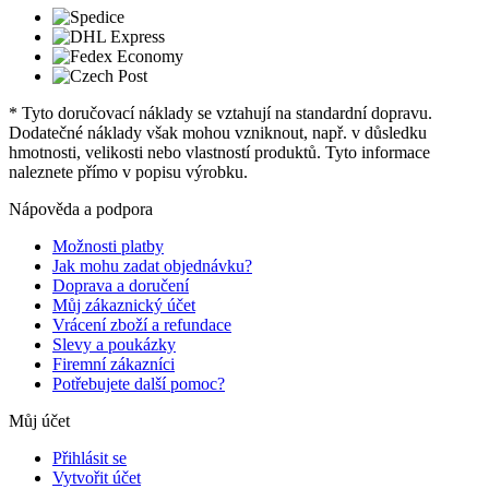
* Tyto doručovací náklady se vztahují na standardní dopravu.
Dodatečné náklady však mohou vzniknout, např. v důsledku
hmotnosti, velikosti nebo vlastností produktů. Tyto informace
naleznete přímo v popisu výrobku.
Nápověda a podpora
Možnosti platby
Jak mohu zadat objednávku?
Doprava a doručení
Můj zákaznický účet
Vrácení zboží a refundace
Slevy a poukázky
Firemní zákazníci
Potřebujete další pomoc?
Můj účet
Přihlásit se
Vytvořit účet