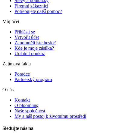
Slevy a poukázky
Firemní zákazníci
Potřebujete další pomoc?
Můj účet
Přihlásit se
Vytvořit účet
Zapomněli jste heslo?
Kde je moje zásilka?
Uplatnit poukaz
Zajímavá fakta
Poradce
Partnerský program
O nás
Kontakt
O bloomling
Naše společnost
My a náš postoj k životnímu prostředí
Sledujte nás na