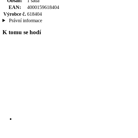
Obsah:
1 sada
EAN:
4000159618404
Výrobce č.
618404
Právní informace
K tomu se hodí