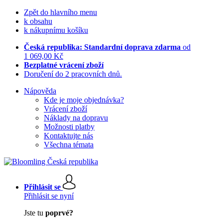
Zpět do hlavního menu
k obsahu
k nákupnímu košíku
Česká republika: Standardní doprava zdarma
od
1 069,00 Kč
Bezplatné vrácení zboží
Doručení do 2 pracovních dnů.
Nápověda
Kde je moje objednávka?
Vrácení zboží
Náklady na dopravu
Možnosti platby
Kontaktujte nás
Všechna témata
Přihlásit se
Přihlásit se nyní
Jste tu
poprvé?