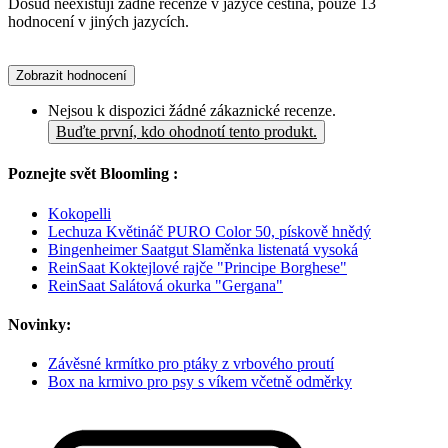
Dosud neexistují žádné recenze v jazyce čeština, pouze 13
hodnocení v jiných jazycích.
Zobrazit hodnocení
Nejsou k dispozici žádné zákaznické recenze.
Buďte první, kdo ohodnotí tento produkt.
Poznejte svět Bloomling :
Kokopelli
Lechuza Květináč PURO Color 50, pískově hnědý
Bingenheimer Saatgut Slaměnka listenatá vysoká
ReinSaat Koktejlové rajče "Principe Borghese"
ReinSaat Salátová okurka "Gergana"
Novinky:
Závěsné krmítko pro ptáky z vrbového proutí
Box na krmivo pro psy s víkem včetně odměrky