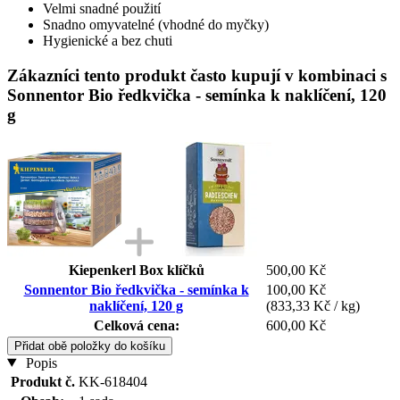
Velmi snadné použití
Snadno omyvatelné (vhodné do myčky)
Hygienické a bez chuti
Zákazníci tento produkt často kupují v kombinaci s
Sonnentor Bio ředkvička - semínka k naklíčení, 120
g
Kiepenkerl Box klíčků
500,00 Kč
Sonnentor Bio ředkvička - semínka k
100,00 Kč
naklíčení, 120 g
(833,33 Kč / kg)
Celková cena:
600,00 Kč
Přidat obě položky do košíku
Popis
Produkt č.
KK-618404