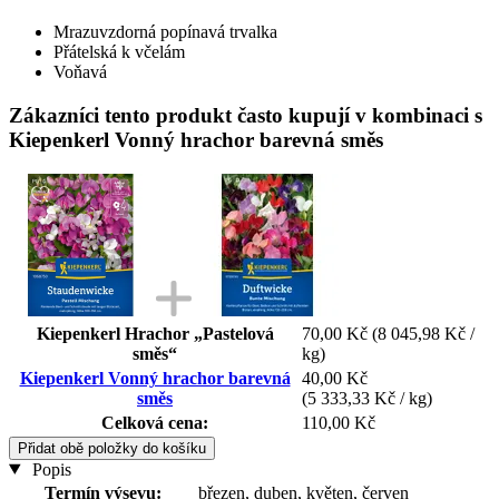
Mrazuvzdorná popínavá trvalka
Přátelská k včelám
Voňavá
Zákazníci tento produkt často kupují v kombinaci s
Kiepenkerl Vonný hrachor barevná směs
Kiepenkerl Hrachor „Pastelová
70,00 Kč
(8 045,98 Kč /
směs“
kg)
Kiepenkerl Vonný hrachor barevná
40,00 Kč
směs
(5 333,33 Kč / kg)
Celková cena:
110,00 Kč
Přidat obě položky do košíku
Popis
Termín výsevu:
březen, duben, květen, červen