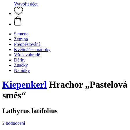
Vytvořit účet
Semena
Zemina
Předpěstování
Květináče a nádoby
Vše k zahradě
Dárky
Značky
Nabídky
Kiepenkerl
Hrachor „Pastelová
směs“
Lathyrus latifolius
2 hodnocení