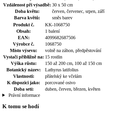
Vzdálenost při výsadbě:
30 x 50 cm
Doba květu:
červen, červenec, srpen, září
Barva květů:
směs barev
Produkt č.
KK-1068750
Obsah:
1 balení
EAN:
4099682687506
Výrobce č.
1068750
Místo výsevu:
volně na záhon, předpěstování
Vystačí přibližně na:
15 rostlin
Výška růstu:
150 až 200 cm, 100 až 150 cm
Botanický název:
Lathyrus latifolius
Vlastnosti:
přátelský ke včelám
K dispozici jako:
porcované osivo
Doba setí:
duben, červen, březen, květen
Právní informace
K tomu se hodí