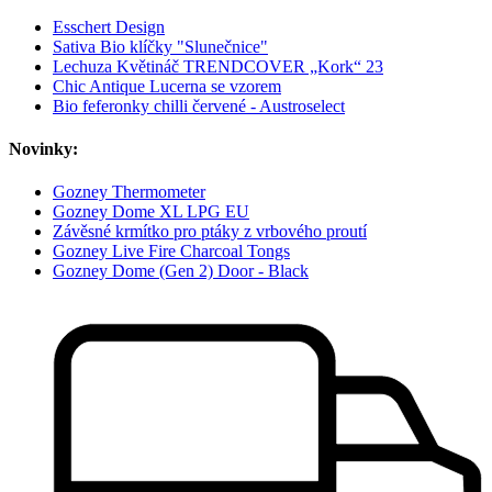
Esschert Design
Sativa Bio klíčky "Slunečnice"
Lechuza Květináč TRENDCOVER „Kork“ 23
Chic Antique Lucerna se vzorem
Bio feferonky chilli červené - Austroselect
Novinky:
Gozney Thermometer
Gozney Dome XL LPG EU
Závěsné krmítko pro ptáky z vrbového proutí
Gozney Live Fire Charcoal Tongs
Gozney Dome (Gen 2) Door - Black