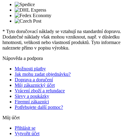
* Tyto doručovací náklady se vztahují na standardní dopravu.
Dodatečné náklady však mohou vzniknout, např. v důsledku
hmotnosti, velikosti nebo vlastností produktů. Tyto informace
naleznete přímo v popisu výrobku.
Nápověda a podpora
Možnosti platby
Jak mohu zadat objednávku?
Doprava a doručení
Můj zákaznický účet
Vrácení zboží a refundace
Slevy a poukázky
Firemní zákazníci
Potřebujete další pomoc?
Můj účet
Přihlásit se
Vytvořit účet