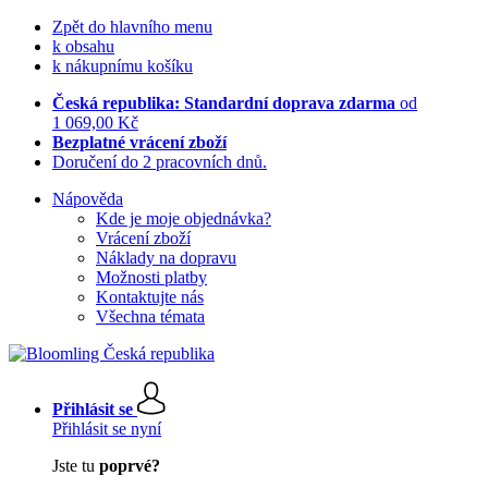
Zpět do hlavního menu
k obsahu
k nákupnímu košíku
Česká republika: Standardní doprava zdarma
od
1 069,00 Kč
Bezplatné vrácení zboží
Doručení do 2 pracovních dnů.
Nápověda
Kde je moje objednávka?
Vrácení zboží
Náklady na dopravu
Možnosti platby
Kontaktujte nás
Všechna témata
Přihlásit se
Přihlásit se nyní
Jste tu
poprvé?