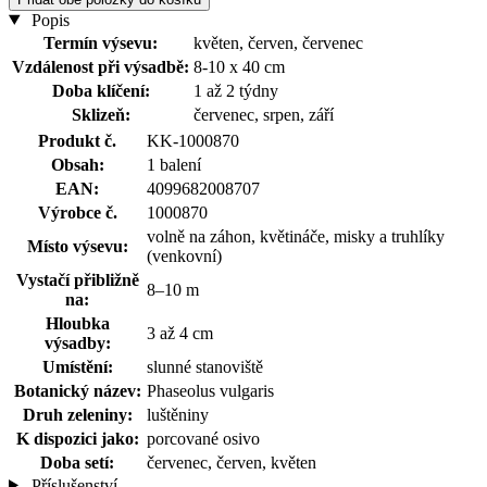
Popis
Termín výsevu:
květen, červen, červenec
Vzdálenost při výsadbě:
8-10 x 40 cm
Doba klíčení:
1 až 2 týdny
Sklizeň:
červenec, srpen, září
Produkt č.
KK-1000870
Obsah:
1 balení
EAN:
4099682008707
Výrobce č.
1000870
volně na záhon, květináče, misky a truhlíky
Místo výsevu:
(venkovní)
Vystačí přibližně
8–10 m
na:
Hloubka
3 až 4 cm
výsadby:
Umístění:
slunné stanoviště
Botanický název:
Phaseolus vulgaris
Druh zeleniny:
luštěniny
K dispozici jako:
porcované osivo
Doba setí:
červenec, červen, květen
Příslušenství