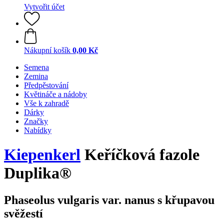
Vytvořit účet
Nákupní košík
0,00 Kč
Semena
Zemina
Předpěstování
Květináče a nádoby
Vše k zahradě
Dárky
Značky
Nabídky
Kiepenkerl
Keříčková fazole
Duplika®
Phaseolus vulgaris var. nanus s křupavou
svěžestí