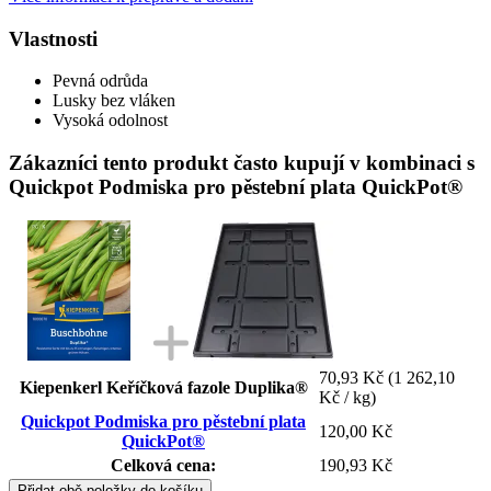
Vlastnosti
Pevná odrůda
Lusky bez vláken
Vysoká odolnost
Zákazníci tento produkt často kupují v kombinaci s
Quickpot Podmiska pro pěstební plata QuickPot®
70,93 Kč
(1 262,10
Kiepenkerl Keříčková fazole Duplika®
Kč / kg)
Quickpot Podmiska pro pěstební plata
120,00 Kč
QuickPot®
Celková cena:
190,93 Kč
Přidat obě položky do košíku