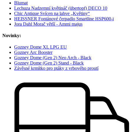
Blumat
Lechuza Nadzemní květináč (übertopf) DECO 10
Chic Antique Svícen na lahve „Květiny“
HEISSNER Fontánové čerpadlo Smartline HSP600-i
Jora Dahl Morač větší - Ammi majus
Novinky:
Gozney Dome XL LPG EU
Gozney Arc Booster
Gozney Dome (Gen 2) Neo Arch - Black
Gozney Dome (Gen 2) Stand - Black
Závěsné krmítko pro ptáky z vrbového proutí