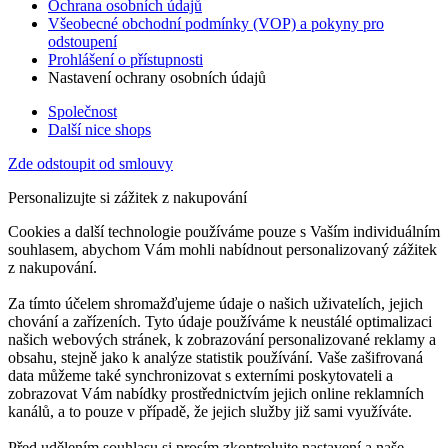
Ochrana osobních údajů
Všeobecné obchodní podmínky (VOP) a pokyny pro
odstoupení
Prohlášení o přístupnosti
Nastavení ochrany osobních údajů
Společnost
Další nice shops
Zde odstoupit od smlouvy
Personalizujte si zážitek z nakupování
Cookies a další technologie používáme pouze s Vaším individuálním
souhlasem, abychom Vám mohli nabídnout personalizovaný zážitek
z nakupování.
Za tímto účelem shromažďujeme údaje o našich uživatelích, jejich
chování a zařízeních. Tyto údaje používáme k neustálé optimalizaci
našich webových stránek, k zobrazování personalizované reklamy a
obsahu, stejně jako k analýze statistik používání. Vaše zašifrovaná
data můžeme také synchronizovat s externími poskytovateli a
zobrazovat Vám nabídky prostřednictvím jejich online reklamních
kanálů, a to pouze v případě, že jejich služby již sami využíváte.
Před udělením souhlasu si prosím zkontrolujte nastavení a naše