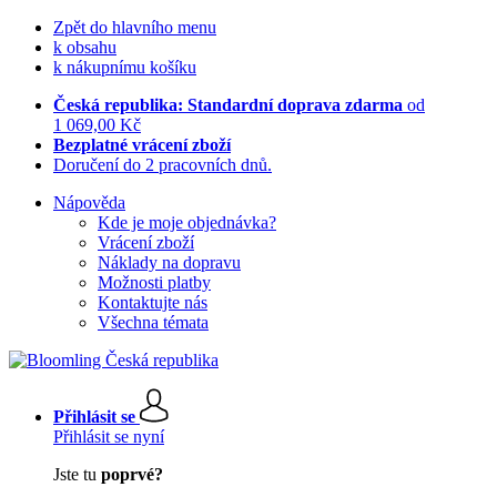
Zpět do hlavního menu
k obsahu
k nákupnímu košíku
Česká republika: Standardní doprava zdarma
od
1 069,00 Kč
Bezplatné vrácení zboží
Doručení do 2 pracovních dnů.
Nápověda
Kde je moje objednávka?
Vrácení zboží
Náklady na dopravu
Možnosti platby
Kontaktujte nás
Všechna témata
Přihlásit se
Přihlásit se nyní
Jste tu
poprvé?