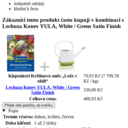
Jednoleté odrůdy
Ideální k řezu
Zákazníci tento produkt často kupují v kombinaci s
Lechuza Konev YULA, White / Green Satin Finish
Kiepenkerl Květinová směs „Lože v
70,93 Kč
(7 709,78
obilí“
Kč / kg)
Lechuza Konev YULA, White / Green
330,00 Kč
Satin Finish
Celková cena:
400,93 Kč
Přidat obě položky do košíku
Popis
Termín výsevu:
duben, květen, červen
Doba klíčení:
1 až 2 týdny