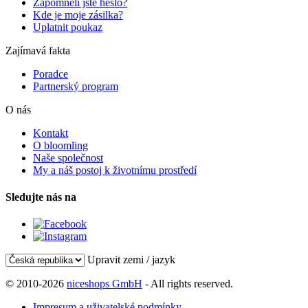
Zapomněli jste heslo?
Kde je moje zásilka?
Uplatnit poukaz
Zajímavá fakta
Poradce
Partnerský program
O nás
Kontakt
O bloomling
Naše společnost
My a náš postoj k životnímu prostředí
Sledujte nás na
Upravit zemi / jazyk
© 2010-2026
niceshops GmbH
- All rights reserved.
Impresum a uživatelské podmínky