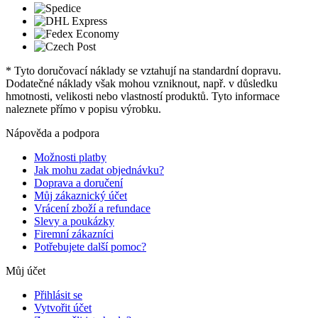
* Tyto doručovací náklady se vztahují na standardní dopravu.
Dodatečné náklady však mohou vzniknout, např. v důsledku
hmotnosti, velikosti nebo vlastností produktů. Tyto informace
naleznete přímo v popisu výrobku.
Nápověda a podpora
Možnosti platby
Jak mohu zadat objednávku?
Doprava a doručení
Můj zákaznický účet
Vrácení zboží a refundace
Slevy a poukázky
Firemní zákazníci
Potřebujete další pomoc?
Můj účet
Přihlásit se
Vytvořit účet