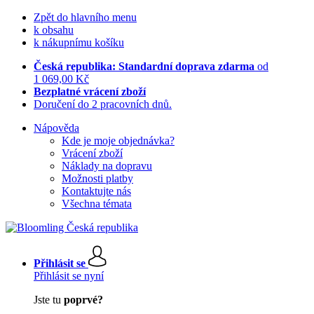
Zpět do hlavního menu
k obsahu
k nákupnímu košíku
Česká republika: Standardní doprava zdarma
od
1 069,00 Kč
Bezplatné vrácení zboží
Doručení do 2 pracovních dnů.
Nápověda
Kde je moje objednávka?
Vrácení zboží
Náklady na dopravu
Možnosti platby
Kontaktujte nás
Všechna témata
Přihlásit se
Přihlásit se nyní
Jste tu
poprvé?