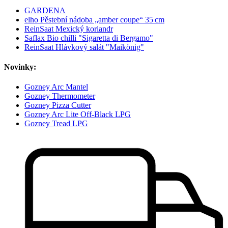
GARDENA
elho Pěstební nádoba „amber coupe“ 35 cm
ReinSaat Mexický koriandr
Saflax Bio chilli "Sigaretta di Bergamo"
ReinSaat Hlávkový salát "Maikönig"
Novinky:
Gozney Arc Mantel
Gozney Thermometer
Gozney Pizza Cutter
Gozney Arc Lite Off-Black LPG
Gozney Tread LPG