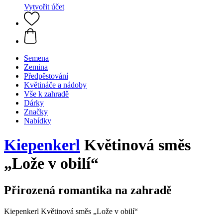
Vytvořit účet
Semena
Zemina
Předpěstování
Květináče a nádoby
Vše k zahradě
Dárky
Značky
Nabídky
Kiepenkerl
Květinová směs
„Lože v obilí“
Přirozená romantika na zahradě
Kiepenkerl Květinová směs „Lože v obilí“