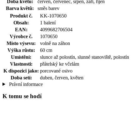
Doba květu:
červen, červenec, srpen, září, říjen
Barva květů:
směs barev
Produkt č.
KK-1070650
Obsah:
1 balení
EAN:
4099682706504
Výrobce č.
1070650
Místo výsevu:
volně na záhon
Výška růstu:
60 cm
Umístění:
slunce až polostín, slunné stanoviště, polostín
Vlastnosti:
přátelský ke včelám
K dispozici jako:
porcované osivo
Doba setí:
duben, červen, květen
Právní informace
K tomu se hodí