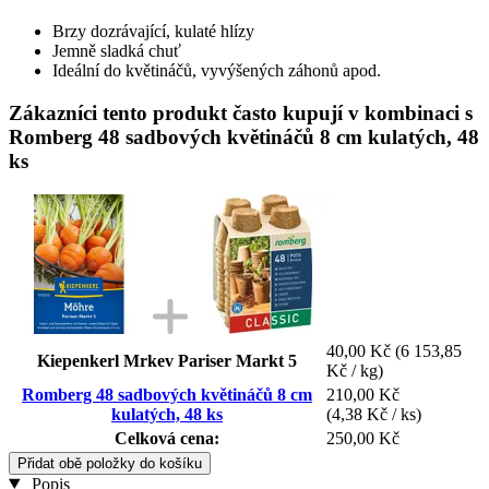
Brzy dozrávající, kulaté hlízy
Jemně sladká chuť
Ideální do květináčů, vyvýšených záhonů apod.
Zákazníci tento produkt často kupují v kombinaci s
Romberg 48 sadbových květináčů 8 cm kulatých, 48
ks
40,00 Kč
(6 153,85
Kiepenkerl Mrkev Pariser Markt 5
Kč / kg)
Romberg 48 sadbových květináčů 8 cm
210,00 Kč
kulatých, 48 ks
(4,38 Kč / ks)
Celková cena:
250,00 Kč
Přidat obě položky do košíku
Popis