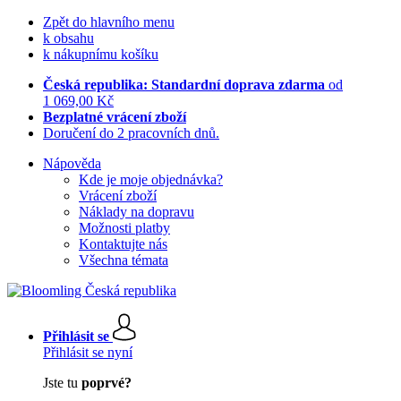
Zpět do hlavního menu
k obsahu
k nákupnímu košíku
Česká republika: Standardní doprava zdarma
od
1 069,00 Kč
Bezplatné vrácení zboží
Doručení do 2 pracovních dnů.
Nápověda
Kde je moje objednávka?
Vrácení zboží
Náklady na dopravu
Možnosti platby
Kontaktujte nás
Všechna témata
Přihlásit se
Přihlásit se nyní
Jste tu
poprvé?