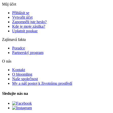
Můj účet
Přihlásit se
Vytvořit účet
Zapomněli jste heslo?
Kde je moje zásilka?
Uplatnit poukaz
Zajímavá fakta
Poradce
Partnerský program
O nás
Kontakt
O bloomling
Naše společnost
My a náš postoj k životnímu prostředí
Sledujte nás na