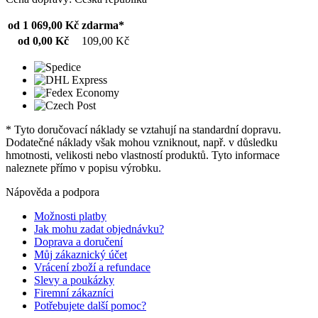
od 1 069,00 Kč
zdarma*
od 0,00 Kč
109,00 Kč
* Tyto doručovací náklady se vztahují na standardní dopravu.
Dodatečné náklady však mohou vzniknout, např. v důsledku
hmotnosti, velikosti nebo vlastností produktů. Tyto informace
naleznete přímo v popisu výrobku.
Nápověda a podpora
Možnosti platby
Jak mohu zadat objednávku?
Doprava a doručení
Můj zákaznický účet
Vrácení zboží a refundace
Slevy a poukázky
Firemní zákazníci
Potřebujete další pomoc?