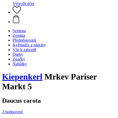
Vytvořit účet
Semena
Zemina
Předpěstování
Květináče a nádoby
Vše k zahradě
Dárky
Značky
Nabídky
Kiepenkerl
Mrkev Pariser
Markt 5
Daucus carota
2 hodnocení