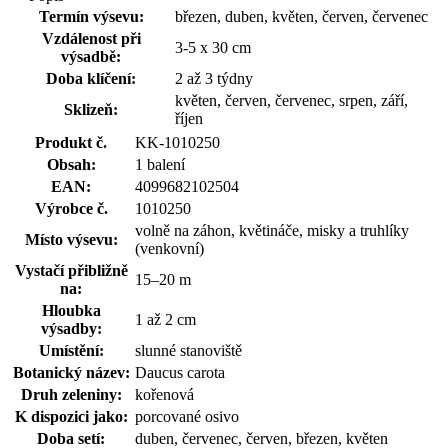
Termín výsevu:
březen, duben, květen, červen, červenec
Vzdálenost při
3-5 x 30 cm
výsadbě:
Doba klíčení:
2 až 3 týdny
květen, červen, červenec, srpen, září,
Sklizeň:
říjen
Produkt č.
KK-1010250
Obsah:
1 balení
EAN:
4099682102504
Výrobce č.
1010250
volně na záhon, květináče, misky a truhlíky
Místo výsevu:
(venkovní)
Vystačí přibližně
15–20 m
na:
Hloubka
1 až 2 cm
výsadby:
Umístění:
slunné stanoviště
Botanický název:
Daucus carota
Druh zeleniny:
kořenová
K dispozici jako:
porcované osivo
Doba setí:
duben, červenec, červen, březen, květen