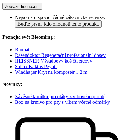
Zobrazit hodnocení
Nejsou k dispozici žádné zákaznické recenze.
Buďte první, kdo ohodnotí tento produkt.
Poznejte svět Bloomling :
Blumat
Rasendoktor Regenerační profesionální dosev
HEISSNER Výsadbový koš čtvercový
Saflax Kaktus Peyotl
Windhager Kryt na kompostér 1,2 m
Novinky:
Závěsné krmítko pro ptáky z vrbového proutí
Box na krmivo pro psy s víkem včetně odměrky