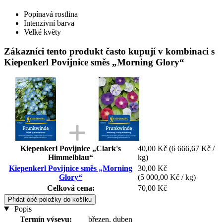
Popínavá rostlina
Intenzivní barva
Velké květy
Zákazníci tento produkt často kupují v kombinaci s
Kiepenkerl Povijnice směs „Morning Glory“
Kiepenkerl Povijnice „Clark's
40,00 Kč
(6 666,67 Kč /
Himmelblau“
kg)
Kiepenkerl Povijnice směs „Morning
30,00 Kč
Glory“
(5 000,00 Kč / kg)
Celková cena:
70,00 Kč
Přidat obě položky do košíku
Popis
Termín výsevu:
březen, duben