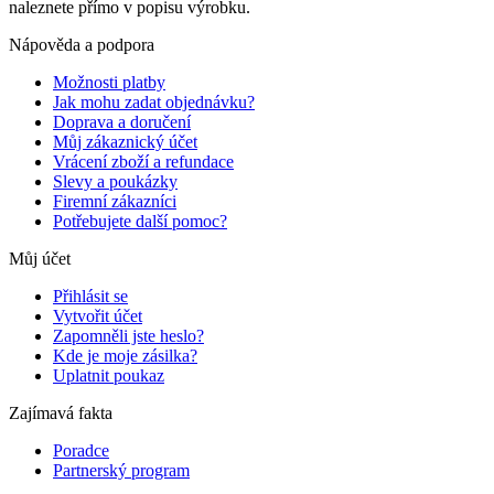
naleznete přímo v popisu výrobku.
Nápověda a podpora
Možnosti platby
Jak mohu zadat objednávku?
Doprava a doručení
Můj zákaznický účet
Vrácení zboží a refundace
Slevy a poukázky
Firemní zákazníci
Potřebujete další pomoc?
Můj účet
Přihlásit se
Vytvořit účet
Zapomněli jste heslo?
Kde je moje zásilka?
Uplatnit poukaz
Zajímavá fakta
Poradce
Partnerský program