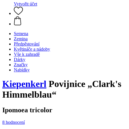
Vytvořit účet
Semena
Zemina
Předpěstování
Květináče a nádoby
Vše k zahradě
Dárky
Značky
Nabídky
Kiepenkerl
Povijnice „Clark's
Himmelblau“
Ipomoea tricolor
8 hodnocení