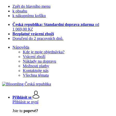
Zpět do hlavního menu
k obsahu
k nákupnímu košíku
Česká republika: Standardní doprava zdarma
od
1 069,00 Kč
Bezplatné vrácení zboží
Doručení do 2 pracovních dnů.
Nápověda
Kde je moje objednávka?
Vrácení zboží
Náklady na dopravu
Možnosti platby
Kontaktujte nás
Všechna témata
Přihlásit se
Přihlásit se nyní
Jste tu
poprvé?