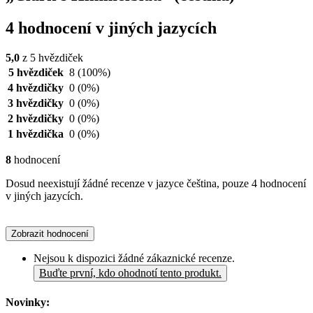
4 hodnocení v jiných jazycích
5,0
z 5 hvězdiček
5 hvězdiček
8
(100%)
4 hvězdičky
0
(0%)
3 hvězdičky
0
(0%)
2 hvězdičky
0
(0%)
1 hvězdička
0
(0%)
8
hodnocení
Dosud neexistují žádné recenze v jazyce čeština, pouze 4 hodnocení
v jiných jazycích.
Zobrazit hodnocení
Nejsou k dispozici žádné zákaznické recenze.
Buďte první, kdo ohodnotí tento produkt.
Novinky: