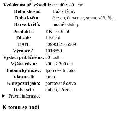
Vzdálenost při výsadbě:
cca 40 x 40+ cm
Doba klíčení:
1 až 2 týdny
Doba květu:
červen, červenec, srpen, září, říjen
Barva květů:
modré odstíny
Produkt č.
KK-1016550
Obsah:
1 balení
EAN:
4099682165509
Výrobce č.
1016550
Vystačí přibližně na:
20 rostlin
Výška růstu:
200 až 300 cm
Botanický název:
Ipomoea tricolor
Vlastnosti:
rarita
K dispozici jako:
porcované osivo
Doba setí:
duben, březen
Právní informace
K tomu se hodí