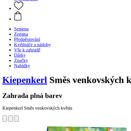
Semena
Zemina
Předpěstování
Květináče a nádoby
Vše k zahradě
Dárky
Značky
Nabídky
Kiepenkerl
Směs venkovských k
Zahrada plná barev
Kiepenkerl Směs venkovských květin