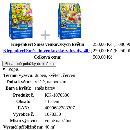
Kiepenkerl Směs venkovských květin
250,00 Kč
(1 086,9
Kiepenkerl Směs do venkovské zahrady, 40 g
250,00 Kč
(6 250,0
Celková cena:
500,00 Kč
Přidat obě položky do košíku
Popis
Termín výsevu:
duben, květen, červen
Doba květu:
v létě, na podzim
Barva květů:
směs barev
Produkt č.
KK-1078330
Obsah:
1 balení
EAN:
4099682783307
Výrobce č.
1078330
Místo výsevu:
volně na záhon
Vystačí přibližně na:
40 m²