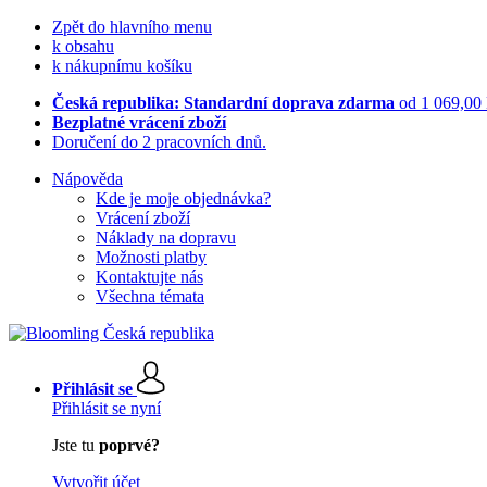
Zpět do hlavního menu
k obsahu
k nákupnímu košíku
Česká republika: Standardní doprava zdarma
od 1 069,00
Bezplatné vrácení zboží
Doručení do 2 pracovních dnů.
Nápověda
Kde je moje objednávka?
Vrácení zboží
Náklady na dopravu
Možnosti platby
Kontaktujte nás
Všechna témata
Přihlásit se
Přihlásit se nyní
Jste tu
poprvé?
Vytvořit účet