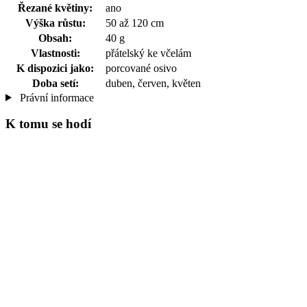
Řezané květiny:
ano
Výška růstu:
50 až 120 cm
Obsah:
40 g
Vlastnosti:
přátelský ke včelám
K dispozici jako:
porcované osivo
Doba setí:
duben, červen, květen
Právní informace
K tomu se hodí