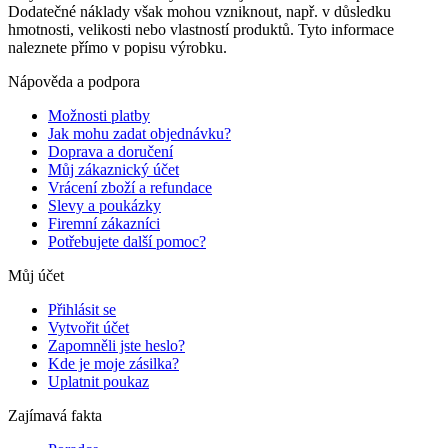
Dodatečné náklady však mohou vzniknout, např. v důsledku
hmotnosti, velikosti nebo vlastností produktů. Tyto informace
naleznete přímo v popisu výrobku.
Nápověda a podpora
Možnosti platby
Jak mohu zadat objednávku?
Doprava a doručení
Můj zákaznický účet
Vrácení zboží a refundace
Slevy a poukázky
Firemní zákazníci
Potřebujete další pomoc?
Můj účet
Přihlásit se
Vytvořit účet
Zapomněli jste heslo?
Kde je moje zásilka?
Uplatnit poukaz
Zajímavá fakta