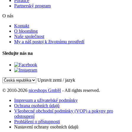
Poradce
Partnerský program
O nás
Kontakt
O bloomling
Naše společnost
My a náš postoj k životnímu prostředí
Sledujte nás na
Upravit zemi / jazyk
© 2010-2026
niceshops GmbH
- All rights reserved.
Impresum a uživatelské podmínky
Ochrana osobních údajů
Všeobecné obchodní podmínky (VOP) a pokyny pro
odstoupení
Prohlášení o přístupnosti
Nastavení ochrany osobních údajů