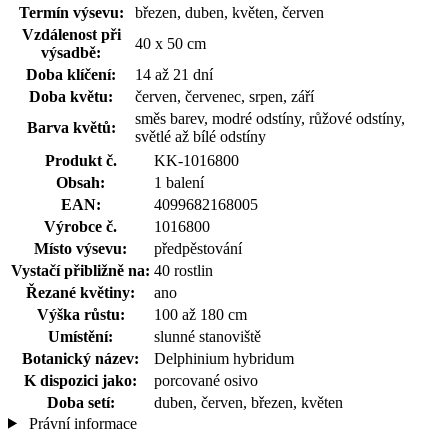
Termín výsevu:
březen, duben, květen, červen
Vzdálenost při
40 x 50 cm
výsadbě:
Doba klíčení:
14 až 21 dní
Doba květu:
červen, červenec, srpen, září
směs barev, modré odstíny, růžové odstíny,
Barva květů:
světlé až bílé odstíny
Produkt č.
KK-1016800
Obsah:
1 balení
EAN:
4099682168005
Výrobce č.
1016800
Místo výsevu:
předpěstování
Vystačí přibližně na:
40 rostlin
Řezané květiny:
ano
Výška růstu:
100 až 180 cm
Umístění:
slunné stanoviště
Botanický název:
Delphinium hybridum
K dispozici jako:
porcované osivo
Doba setí:
duben, červen, březen, květen
Právní informace