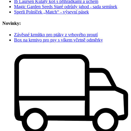
Ib Laursen Kulatý koš s přihrádkami a uchem
Magic Garden Seeds Staré odrůdy jahod - sada semínek
Sperli Polníček „Match“ - výsevní pásek
Novinky:
Závěsné krmítko pro ptáky z vrbového proutí
Box na krmivo pro psy s víkem včetně odměrky