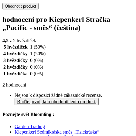
Ohodnotit produkt
hodnocení pro Kiepenkerl Stračka
„Pacific - směs“ (čeština)
4,5
z 5 hvězdiček
5 hvězdiček
1
(50%)
4 hvězdičky
1
(50%)
3 hvězdičky
0
(0%)
2 hvězdičky
0
(0%)
1 hvězdička
0
(0%)
2
hodnocení
Nejsou k dispozici žádné zákaznické recenze.
Buďte první, kdo ohodnotí tento produkt.
Poznejte svět Bloomling :
Garden Trading
Kiepenkerl Sedmikráska směs „Tisíckráska“