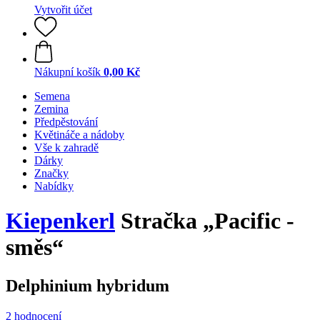
Vytvořit účet
Nákupní košík
0,00 Kč
Semena
Zemina
Předpěstování
Květináče a nádoby
Vše k zahradě
Dárky
Značky
Nabídky
Kiepenkerl
Stračka „Pacific -
směs“
Delphinium hybridum
2 hodnocení