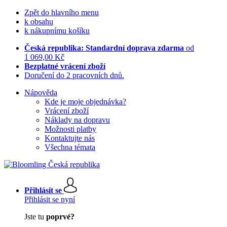
Zpět do hlavního menu
k obsahu
k nákupnímu košíku
Česká republika: Standardní doprava zdarma
od
1 069,00 Kč
Bezplatné vrácení zboží
Doručení do 2 pracovních dnů.
Nápověda
Kde je moje objednávka?
Vrácení zboží
Náklady na dopravu
Možnosti platby
Kontaktujte nás
Všechna témata
Přihlásit se
Přihlásit se nyní
Jste tu
poprvé?