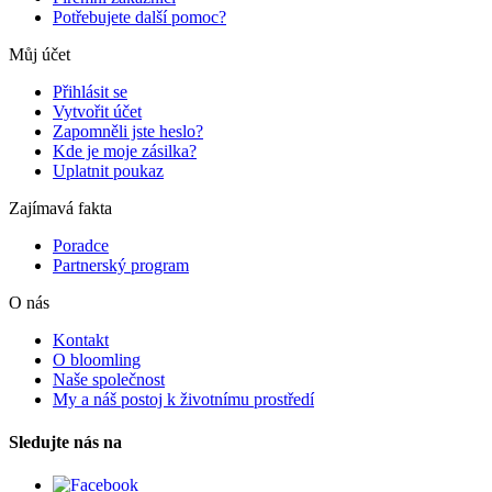
Potřebujete další pomoc?
Můj účet
Přihlásit se
Vytvořit účet
Zapomněli jste heslo?
Kde je moje zásilka?
Uplatnit poukaz
Zajímavá fakta
Poradce
Partnerský program
O nás
Kontakt
O bloomling
Naše společnost
My a náš postoj k životnímu prostředí
Sledujte nás na