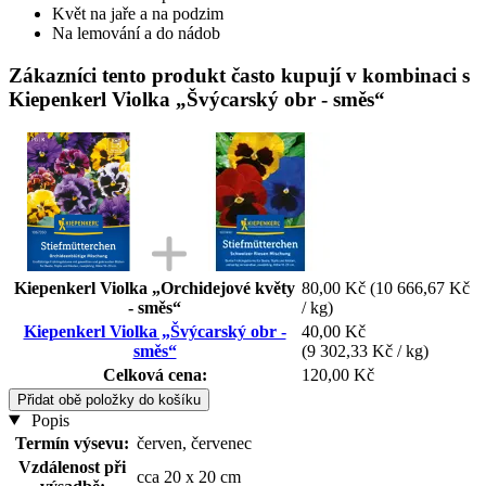
Květ na jaře a na podzim
Na lemování a do nádob
Zákazníci tento produkt často kupují v kombinaci s
Kiepenkerl Violka „Švýcarský obr - směs“
Kiepenkerl Violka „Orchidejové květy
80,00 Kč
(10 666,67 Kč
- směs“
/ kg)
Kiepenkerl Violka „Švýcarský obr -
40,00 Kč
směs“
(9 302,33 Kč / kg)
Celková cena:
120,00 Kč
Přidat obě položky do košíku
Popis
Termín výsevu:
červen, červenec
Vzdálenost při
cca 20 x 20 cm