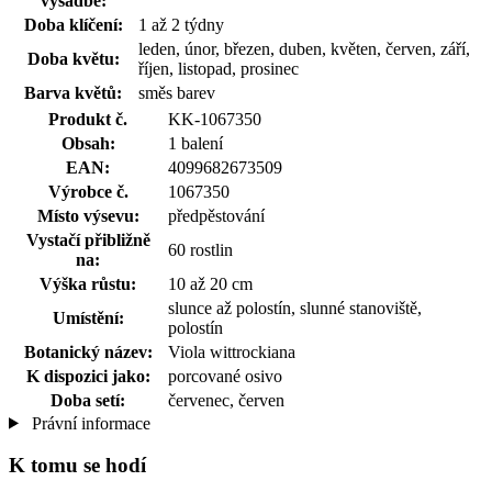
výsadbě:
Doba klíčení:
1 až 2 týdny
leden, únor, březen, duben, květen, červen, září,
Doba květu:
říjen, listopad, prosinec
Barva květů:
směs barev
Produkt č.
KK-1067350
Obsah:
1 balení
EAN:
4099682673509
Výrobce č.
1067350
Místo výsevu:
předpěstování
Vystačí přibližně
60 rostlin
na:
Výška růstu:
10 až 20 cm
slunce až polostín, slunné stanoviště,
Umístění:
polostín
Botanický název:
Viola wittrockiana
K dispozici jako:
porcované osivo
Doba setí:
červenec, červen
Právní informace
K tomu se hodí