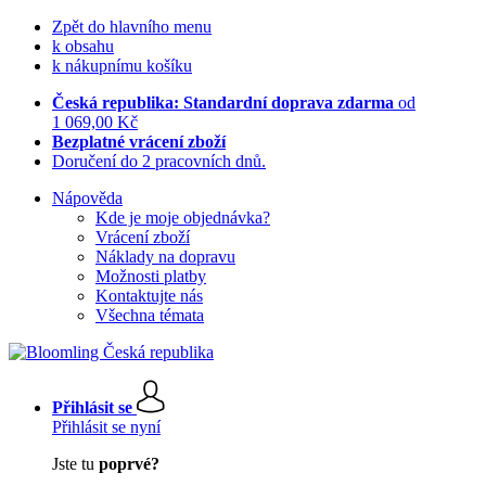
Zpět do hlavního menu
k obsahu
k nákupnímu košíku
Česká republika: Standardní doprava zdarma
od
1 069,00 Kč
Bezplatné vrácení zboží
Doručení do 2 pracovních dnů.
Nápověda
Kde je moje objednávka?
Vrácení zboží
Náklady na dopravu
Možnosti platby
Kontaktujte nás
Všechna témata
Přihlásit se
Přihlásit se nyní
Jste tu
poprvé?