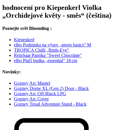
hodnocení pro Kiepenkerl Violka
„Orchidejové květy - směs“ (čeština)
Poznejte svět Bloomling :
Kiepenkerl
elho Podmiska na výsev „green basics“ M
TROPICA Chilli „Birds-Eye“
ReinSaat Paprika "Sweet Chocolate"
elho Ptačí budka „essential“ 18 cm
Novinky:
Gozney Arc Mantel
Gozney Dome XL (Gen 2) Door - Black
Gozney Arc Off-Black LPG
Gozney Arc Cover
Gozney Tread Adventure Stand - Black