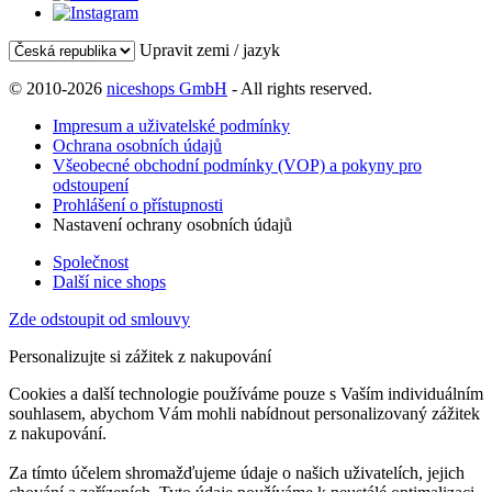
Upravit zemi / jazyk
© 2010-2026
niceshops GmbH
- All rights reserved.
Impresum a uživatelské podmínky
Ochrana osobních údajů
Všeobecné obchodní podmínky (VOP) a pokyny pro
odstoupení
Prohlášení o přístupnosti
Nastavení ochrany osobních údajů
Společnost
Další nice shops
Zde odstoupit od smlouvy
Personalizujte si zážitek z nakupování
Cookies a další technologie používáme pouze s Vaším individuálním
souhlasem, abychom Vám mohli nabídnout personalizovaný zážitek
z nakupování.
Za tímto účelem shromažďujeme údaje o našich uživatelích, jejich