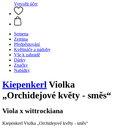
Vytvořit účet
Semena
Zemina
Předpěstování
Květináče a nádoby
Vše k zahradě
Dárky
Značky
Nabídky
Kiepenkerl
Violka
„Orchidejové květy - směs“
Viola x wittrockiana
Kiepenkerl Violka „Orchidejové květy - směs“