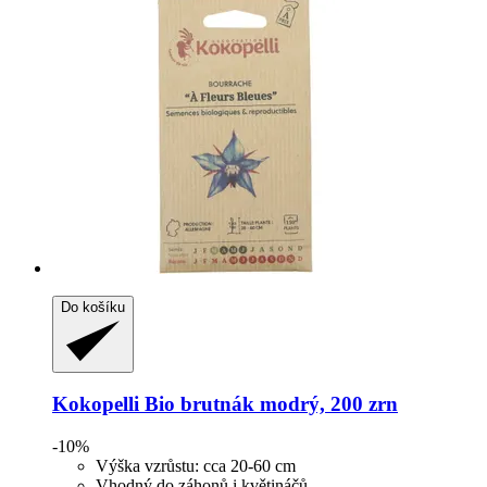
Do košíku
Kokopelli
Bio brutnák modrý, 200 zrn
-10%
Výška vzrůstu: cca 20-60 cm
Vhodný do záhonů i květináčů