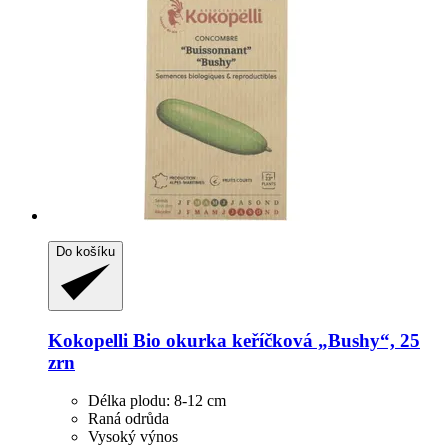
Do košíku
Kokopelli
Bio okurka keříčková „Bushy“, 25
zrn
Délka plodu: 8-12 cm
Raná odrůda
Vysoký výnos