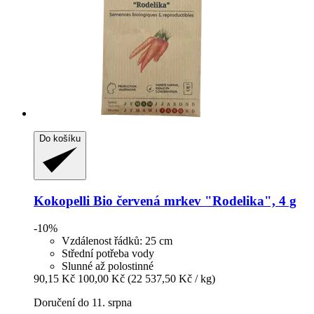
Do košíku
Kokopelli
Bio červená mrkev "Rodelika", 4 g
-10%
Vzdálenost řádků: 25 cm
Střední potřeba vody
Slunné až polostinné
90,15 Kč
100,00 Kč
(22 537,50 Kč / kg)
Doručení do 11. srpna