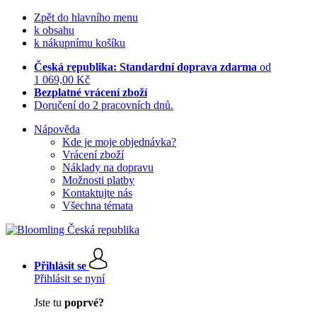
Zpět do hlavního menu
k obsahu
k nákupnímu košíku
Česká republika: Standardní doprava zdarma
od
1 069,00 Kč
Bezplatné vrácení zboží
Doručení do 2 pracovních dnů.
Nápověda
Kde je moje objednávka?
Vrácení zboží
Náklady na dopravu
Možnosti platby
Kontaktujte nás
Všechna témata
Přihlásit se
Přihlásit se nyní
Jste tu
poprvé?