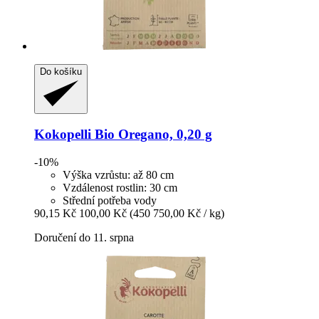
Do košíku
Kokopelli
Bio Oregano, 0,20 g
-10%
Výška vzrůstu: až 80 cm
Vzdálenost rostlin: 30 cm
Střední potřeba vody
90,15 Kč
100,00 Kč
(450 750,00 Kč / kg)
Doručení do 11. srpna