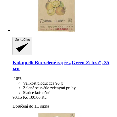
Do košíku
Kokopelli
Bio zelené rajče „Green Zebra“, 35
zrn
-10%
Velikost plodu: cca 90 g
Zelené se světle zelenými pruhy
Sladce kořeněné
90,15 Kč
100,00 Kč
Doručení do 11. srpna