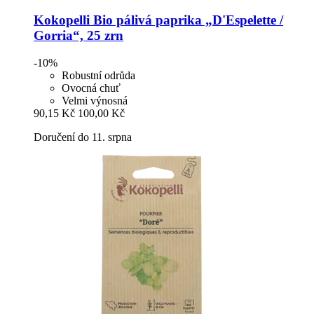
Kokopelli
Bio pálivá paprika „D'Espelette /
Gorria“, 25 zrn
-10%
Robustní odrůda
Ovocná chuť
Velmi výnosná
90,15 Kč
100,00 Kč
Doručení do 11. srpna