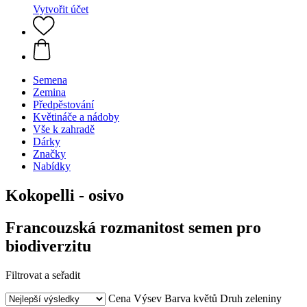
Vytvořit účet
Semena
Zemina
Předpěstování
Květináče a nádoby
Vše k zahradě
Dárky
Značky
Nabídky
Kokopelli - osivo
Francouzská rozmanitost semen pro
biodiverzitu
Filtrovat a seřadit
Cena
Výsev
Barva květů
Druh zeleniny