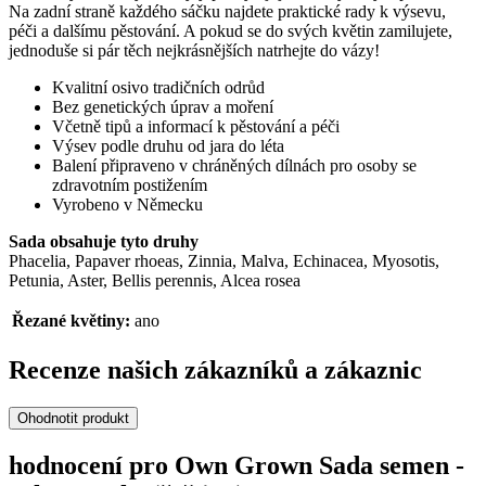
Na zadní straně každého sáčku najdete praktické rady k výsevu,
péči a dalšímu pěstování. A pokud se do svých květin zamilujete,
jednoduše si pár těch nejkrásnějších natrhejte do vázy!
Kvalitní osivo tradičních odrůd
Bez genetických úprav a moření
Včetně tipů a informací k pěstování a péči
Výsev podle druhu od jara do léta
Balení připraveno v chráněných dílnách pro osoby se
zdravotním postižením
Vyrobeno v Německu
Sada obsahuje tyto druhy
Phacelia, Papaver rhoeas, Zinnia, Malva, Echinacea, Myosotis,
Petunia, Aster, Bellis perennis, Alcea rosea
Řezané květiny:
ano
Recenze našich zákazníků a zákaznic
Ohodnotit produkt
hodnocení pro Own Grown Sada semen -