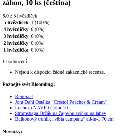
záhon, 10 ks (čeština)
5,0
z 5 hvězdiček
5 hvězdiček
1
(100%)
4 hvězdičky
0
(0%)
3 hvězdičky
0
(0%)
2 hvězdičky
0
(0%)
1 hvězdička
0
(0%)
1
hodnocení
Nejsou k dispozici žádné zákaznické recenze.
Poznejte svět Bloomling :
ReinSaat
Jora Dahl Ostálka "Cresto! Peaches & Cream"
Lechuza NAVIO Color 10
Strömshaga Držák na čajovou svíčku na lahev
Balkonový truhlík „vibia campana“ all‑in‑1 70 cm
Novinky: