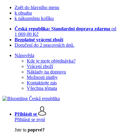
Zpět do hlavního menu
k obsahu
k nákupnímu košíku
Česká republika: Standardní doprava zdarma
od
1 069,00 Kč
Bezplatné vrácení zboží
Doručení do 2 pracovních dnů.
Nápověda
Kde je moje objednávka?
Vrácení zboží
Náklady na dopravu
Možnosti platby
Kontaktujte nás
Všechna témata
Přihlásit se
Přihlásit se nyní
Jste tu
poprvé?