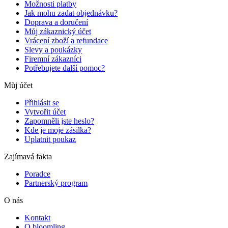
Možnosti platby
Jak mohu zadat objednávku?
Doprava a doručení
Můj zákaznický účet
Vrácení zboží a refundace
Slevy a poukázky
Firemní zákazníci
Potřebujete další pomoc?
Můj účet
Přihlásit se
Vytvořit účet
Zapomněli jste heslo?
Kde je moje zásilka?
Uplatnit poukaz
Zajímavá fakta
Poradce
Partnerský program
O nás
Kontakt
O bloomling