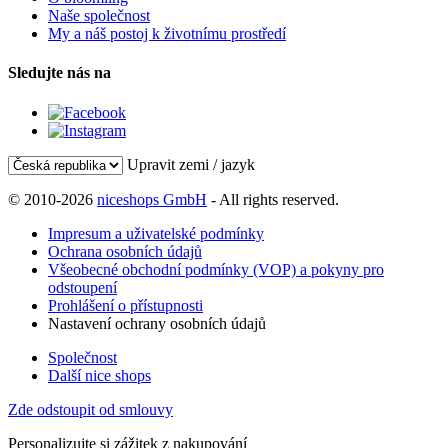
Naše společnost
My a náš postoj k životnímu prostředí
Sledujte nás na
Upravit zemi / jazyk
© 2010-2026
niceshops GmbH
- All rights reserved.
Impresum a uživatelské podmínky
Ochrana osobních údajů
Všeobecné obchodní podmínky (VOP) a pokyny pro
odstoupení
Prohlášení o přístupnosti
Nastavení ochrany osobních údajů
Společnost
Další nice shops
Zde odstoupit od smlouvy
Personalizujte si zážitek z nakupování