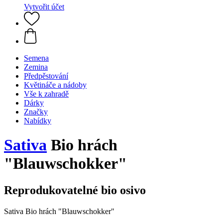
Vytvořit účet
Semena
Zemina
Předpěstování
Květináče a nádoby
Vše k zahradě
Dárky
Značky
Nabídky
Sativa
Bio hrách
"Blauwschokker"
Reprodukovatelné bio osivo
Sativa Bio hrách "Blauwschokker"