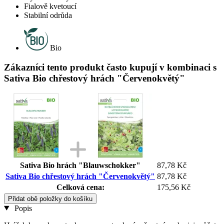
Fialově kvetoucí
Stabilní odrůda
Bio
Zákazníci tento produkt často kupují v kombinaci s
Sativa Bio chřestový hrách "Červenokvětý"
Sativa Bio hrách "Blauwschokker"
87,78 Kč
Sativa Bio chřestový hrách "Červenokvětý"
87,78 Kč
Celková cena:
175,56 Kč
Přidat obě položky do košíku
Popis