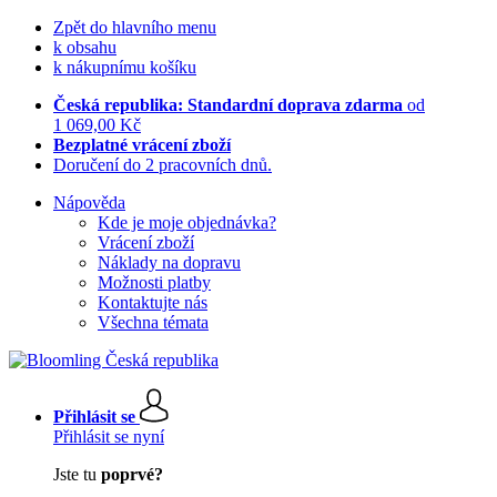
Zpět do hlavního menu
k obsahu
k nákupnímu košíku
Česká republika: Standardní doprava zdarma
od
1 069,00 Kč
Bezplatné vrácení zboží
Doručení do 2 pracovních dnů.
Nápověda
Kde je moje objednávka?
Vrácení zboží
Náklady na dopravu
Možnosti platby
Kontaktujte nás
Všechna témata
Přihlásit se
Přihlásit se nyní
Jste tu
poprvé?