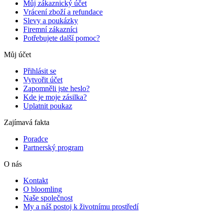
Můj zákaznický účet
Vrácení zboží a refundace
Slevy a poukázky
Firemní zákazníci
Potřebujete další pomoc?
Můj účet
Přihlásit se
Vytvořit účet
Zapomněli jste heslo?
Kde je moje zásilka?
Uplatnit poukaz
Zajímavá fakta
Poradce
Partnerský program
O nás
Kontakt
O bloomling
Naše společnost
My a náš postoj k životnímu prostředí