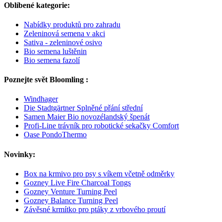
Oblíbené kategorie:
Nabídky produktů pro zahradu
Zeleninová semena v akci
Sativa - zeleninové osivo
Bio semena luštěnin
Bio semena fazolí
Poznejte svět Bloomling :
Windhager
Die Stadtgärtner Splněné přání střední
Samen Maier Bio novozélandský špenát
Profi-Line trávník pro robotické sekačky Comfort
Oase PondoThermo
Novinky:
Box na krmivo pro psy s víkem včetně odměrky
Gozney Live Fire Charcoal Tongs
Gozney Venture Turning Peel
Gozney Balance Turning Peel
Závěsné krmítko pro ptáky z vrbového proutí