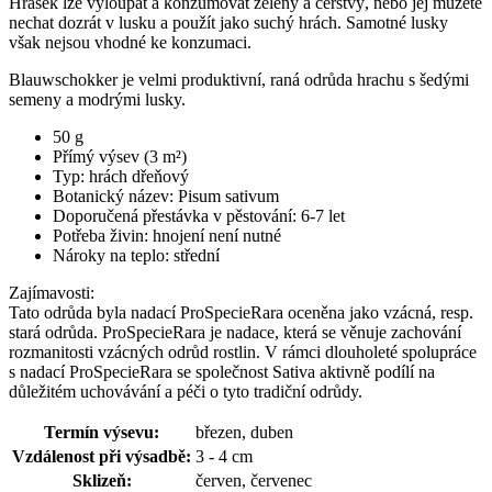
Hrášek lze vyloupat a konzumovat zelený a čerstvý, nebo jej můžete
nechat dozrát v lusku a použít jako suchý hrách. Samotné lusky
však nejsou vhodné ke konzumaci.
Blauwschokker je velmi produktivní, raná odrůda hrachu s šedými
semeny a modrými lusky.
50 g
Přímý výsev (3 m²)
Typ: hrách dřeňový
Botanický název: Pisum sativum
Doporučená přestávka v pěstování: 6-7 let
Potřeba živin: hnojení není nutné
Nároky na teplo: střední
Zajímavosti:
Tato odrůda byla nadací ProSpecieRara oceněna jako vzácná, resp.
stará odrůda. ProSpecieRara je nadace, která se věnuje zachování
rozmanitosti vzácných odrůd rostlin. V rámci dlouholeté spolupráce
s nadací ProSpecieRara se společnost Sativa aktivně podílí na
důležitém uchovávání a péči o tyto tradiční odrůdy.
Termín výsevu:
březen, duben
Vzdálenost při výsadbě:
3 - 4 cm
Sklizeň:
červen, červenec