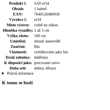
Produkt č.
SAT-er34
Obsah:
1 balení
EAN:
7640126480930
Výrobce č.
er34
Místo výsevu:
volně na záhon
Hloubka výsadby:
2 až 3 cm
Výška růstu:
180 cm
Umístění:
slunné stanoviště
Značení:
Bio
Vlastnosti:
certifikováno jako bio
Druh zeleniny:
luštěniny
K dispozici jako:
porcované osivo
Doba setí:
duben, březen
Právní informace
K tomu se hodí