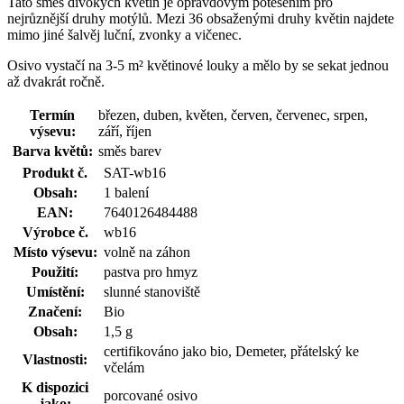
Tato směs divokých květin je opravdovým potěšením pro
nejrůznější druhy motýlů. Mezi 36 obsaženými druhy květin najdete
mimo jiné šalvěj luční, zvonky a vičenec.
Osivo vystačí na 3-5 m² květinové louky a mělo by se sekat jednou
až dvakrát ročně.
Termín
březen, duben, květen, červen, červenec, srpen,
výsevu:
září, říjen
Barva květů:
směs barev
Produkt č.
SAT-wb16
Obsah:
1 balení
EAN:
7640126484488
Výrobce č.
wb16
Místo výsevu:
volně na záhon
Použití:
pastva pro hmyz
Umístění:
slunné stanoviště
Značení:
Bio
Obsah:
1,5 g
certifikováno jako bio, Demeter, přátelský ke
Vlastnosti:
včelám
K dispozici
porcované osivo
jako: