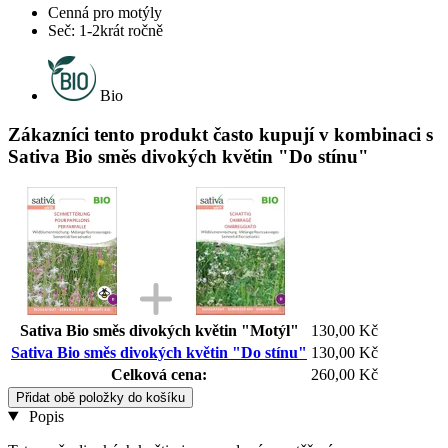
Cenná pro motýly
Seč: 1-2krát ročně
Bio
Zákazníci tento produkt často kupují v kombinaci s
Sativa Bio směs divokých květin "Do stínu"
Sativa Bio směs divokých květin "Motýl"
130,00 Kč
Sativa Bio směs divokých květin "Do stínu"
130,00 Kč
Celková cena:
260,00 Kč
Přidat obě položky do košíku
Popis