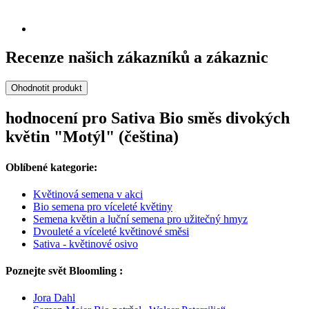
Recenze našich zákazníků a zákaznic
Ohodnotit produkt
hodnocení pro Sativa Bio směs divokých
květin "Motýl" (čeština)
Oblíbené kategorie:
Květinová semena v akci
Bio semena pro víceleté květiny
Semena květin a luční semena pro užitečný hmyz
Dvouleté a víceleté květinové směsi
Sativa - květinové osivo
Poznejte svět Bloomling :
Jora Dahl