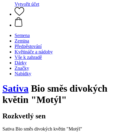
Vytvořit účet
Semena
Zemina
Předpěstování
Květináče a nádoby
Vše k zahradě
Dárky
Značky
Nabídky
Sativa
Bio směs divokých
květin "Motýl"
Rozkvetlý sen
Sativa Bio směs divokých květin "Motýl"