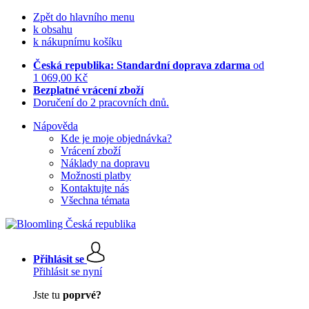
Zpět do hlavního menu
k obsahu
k nákupnímu košíku
Česká republika: Standardní doprava zdarma
od
1 069,00 Kč
Bezplatné vrácení zboží
Doručení do 2 pracovních dnů.
Nápověda
Kde je moje objednávka?
Vrácení zboží
Náklady na dopravu
Možnosti platby
Kontaktujte nás
Všechna témata
Přihlásit se
Přihlásit se nyní
Jste tu
poprvé?