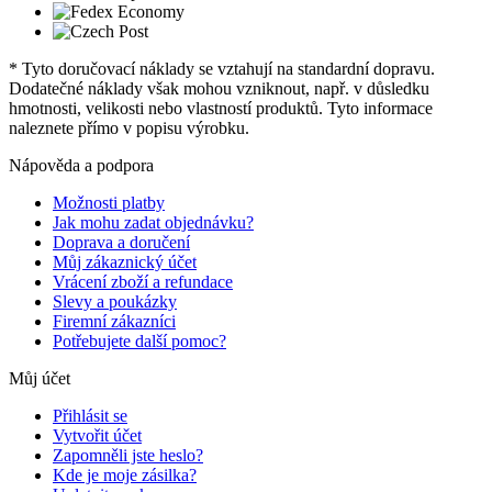
* Tyto doručovací náklady se vztahují na standardní dopravu.
Dodatečné náklady však mohou vzniknout, např. v důsledku
hmotnosti, velikosti nebo vlastností produktů. Tyto informace
naleznete přímo v popisu výrobku.
Nápověda a podpora
Možnosti platby
Jak mohu zadat objednávku?
Doprava a doručení
Můj zákaznický účet
Vrácení zboží a refundace
Slevy a poukázky
Firemní zákazníci
Potřebujete další pomoc?
Můj účet
Přihlásit se
Vytvořit účet
Zapomněli jste heslo?
Kde je moje zásilka?