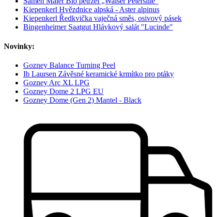
Samen Maier Bio petržel „Walser Petersilie“
Kiepenkerl Hvězdnice alpská - Aster alpinus
Kiepenkerl Ředkvička vaječná směs, osivový pásek
Bingenheimer Saatgut Hlávkový salát "Lucinde"
Novinky:
Gozney Balance Turning Peel
Ib Laursen Závěsné keramické krmítko pro ptáky
Gozney Arc XL LPG
Gozney Dome 2 LPG EU
Gozney Dome (Gen 2) Mantel - Black