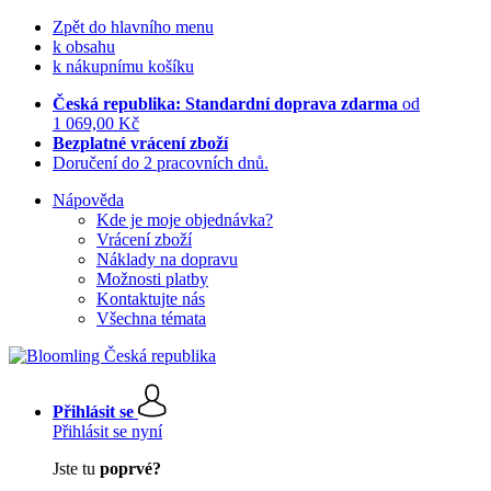
Zpět do hlavního menu
k obsahu
k nákupnímu košíku
Česká republika: Standardní doprava zdarma
od
1 069,00 Kč
Bezplatné vrácení zboží
Doručení do 2 pracovních dnů.
Nápověda
Kde je moje objednávka?
Vrácení zboží
Náklady na dopravu
Možnosti platby
Kontaktujte nás
Všechna témata
Přihlásit se
Přihlásit se nyní
Jste tu
poprvé?