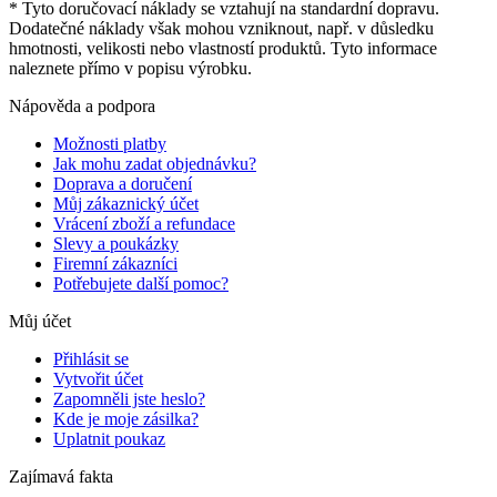
* Tyto doručovací náklady se vztahují na standardní dopravu.
Dodatečné náklady však mohou vzniknout, např. v důsledku
hmotnosti, velikosti nebo vlastností produktů. Tyto informace
naleznete přímo v popisu výrobku.
Nápověda a podpora
Možnosti platby
Jak mohu zadat objednávku?
Doprava a doručení
Můj zákaznický účet
Vrácení zboží a refundace
Slevy a poukázky
Firemní zákazníci
Potřebujete další pomoc?
Můj účet
Přihlásit se
Vytvořit účet
Zapomněli jste heslo?
Kde je moje zásilka?
Uplatnit poukaz
Zajímavá fakta