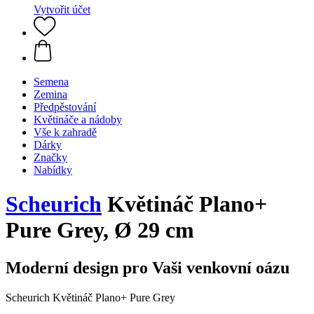
Vytvořit účet
Semena
Zemina
Předpěstování
Květináče a nádoby
Vše k zahradě
Dárky
Značky
Nabídky
Scheurich
Květináč Plano+
Pure Grey, Ø 29 cm
Moderní design pro Vaši venkovní oázu
Scheurich Květináč Plano+ Pure Grey