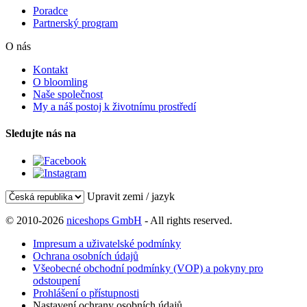
Poradce
Partnerský program
O nás
Kontakt
O bloomling
Naše společnost
My a náš postoj k životnímu prostředí
Sledujte nás na
Upravit zemi / jazyk
© 2010-2026
niceshops GmbH
- All rights reserved.
Impresum a uživatelské podmínky
Ochrana osobních údajů
Všeobecné obchodní podmínky (VOP) a pokyny pro
odstoupení
Prohlášení o přístupnosti
Nastavení ochrany osobních údajů