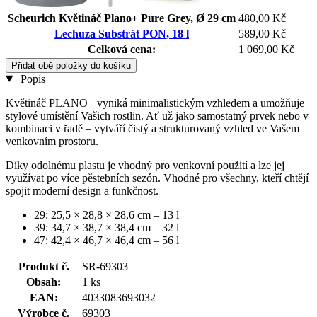
Scheurich Květináč Plano+ Pure Grey, Ø 29 cm
480,00 Kč
Lechuza Substrát PON, 18 l
589,00 Kč
Celková cena:
1 069,00 Kč
Přidat obě položky do košíku
Popis
Květináč PLANO+ vyniká minimalistickým vzhledem a umožňuje
stylové umístění Vašich rostlin. Ať už jako samostatný prvek nebo v
kombinaci v řadě – vytváří čistý a strukturovaný vzhled ve Vašem
venkovním prostoru.
Díky odolnému plastu je vhodný pro venkovní použití a lze jej
využívat po více pěstebních sezón. Vhodné pro všechny, kteří chtějí
spojit moderní design a funkčnost.
29: 25,5 × 28,8 × 28,6 cm – 13 l
39: 34,7 × 38,7 × 38,4 cm – 32 l
47: 42,4 × 46,7 × 46,4 cm – 56 l
Produkt č.
SR-69303
Obsah:
1 ks
EAN:
4033083693032
Výrobce č.
69303