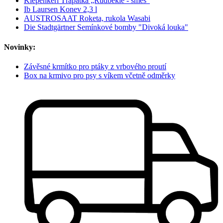
Kiepenkerl Třapatka „Rudbekie - směs“
Ib Laursen Konev 2,3 l
AUSTROSAAT Roketa, rukola Wasabi
Die Stadtgärtner Semínkové bomby "Divoká louka"
Novinky:
Závěsné krmítko pro ptáky z vrbového proutí
Box na krmivo pro psy s víkem včetně odměrky