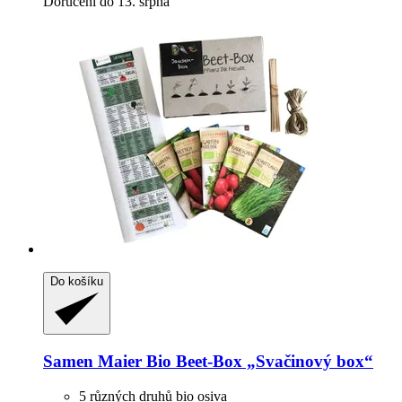
Doručení do 13. srpna
Do košíku
Samen Maier
Bio Beet-​Box „Svačinový box“
5 různých druhů bio osiva