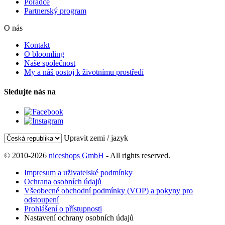
Poradce
Partnerský program
O nás
Kontakt
O bloomling
Naše společnost
My a náš postoj k životnímu prostředí
Sledujte nás na
Upravit zemi / jazyk
© 2010-2026
niceshops GmbH
- All rights reserved.
Impresum a uživatelské podmínky
Ochrana osobních údajů
Všeobecné obchodní podmínky (VOP) a pokyny pro
odstoupení
Prohlášení o přístupnosti
Nastavení ochrany osobních údajů