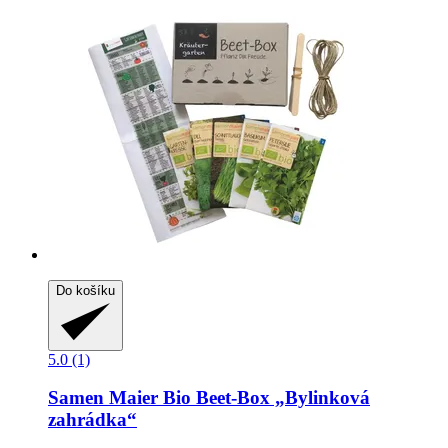
Do košíku
5.0 (1)
Samen Maier
Bio Beet-​Box „Bylinková
zahrádka“