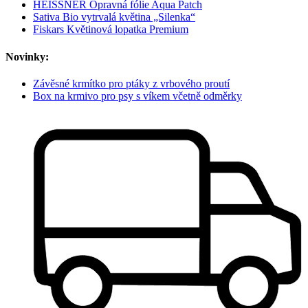
HEISSNER Opravná fólie Aqua Patch
Sativa Bio vytrvalá květina „Silenka“
Fiskars Květinová lopatka Premium
Novinky:
Závěsné krmítko pro ptáky z vrbového proutí
Box na krmivo pro psy s víkem včetně odměrky