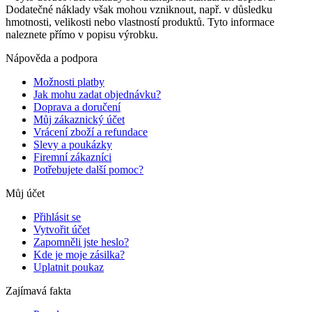
Dodatečné náklady však mohou vzniknout, např. v důsledku
hmotnosti, velikosti nebo vlastností produktů. Tyto informace
naleznete přímo v popisu výrobku.
Nápověda a podpora
Možnosti platby
Jak mohu zadat objednávku?
Doprava a doručení
Můj zákaznický účet
Vrácení zboží a refundace
Slevy a poukázky
Firemní zákazníci
Potřebujete další pomoc?
Můj účet
Přihlásit se
Vytvořit účet
Zapomněli jste heslo?
Kde je moje zásilka?
Uplatnit poukaz
Zajímavá fakta