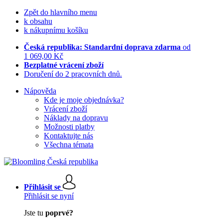
Zpět do hlavního menu
k obsahu
k nákupnímu košíku
Česká republika: Standardní doprava zdarma
od
1 069,00 Kč
Bezplatné vrácení zboží
Doručení do 2 pracovních dnů.
Nápověda
Kde je moje objednávka?
Vrácení zboží
Náklady na dopravu
Možnosti platby
Kontaktujte nás
Všechna témata
Přihlásit se
Přihlásit se nyní
Jste tu
poprvé?