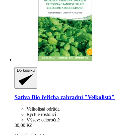
Do košíku
Sativa
Bio řeřicha zahradní "Velkolistá"
Velkolistá odrůda
Rychle rostoucí
Výsev: celoročně
80,00 Kč