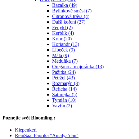
Bazalka (49)
Bylinkové směsi (7)
Citronová tráva (4)
Další koření (27)
Fenykl (2)
Kerblík (4)
Kopr (20)
Koriandr (13)
Libeček (9)
Máta (9)
Meduňka (7)
Oregano a majoránka (13)
Pažitka (24)
Petržel (43)
Rozmarýn (3)
Řeřicha (14)
Saturejka (5)
Tymián (10)
Vavřín (2)
Poznejte svět Bloomling :
Kiepenkerl
ReinSaat Paprika "Antalya’dan"