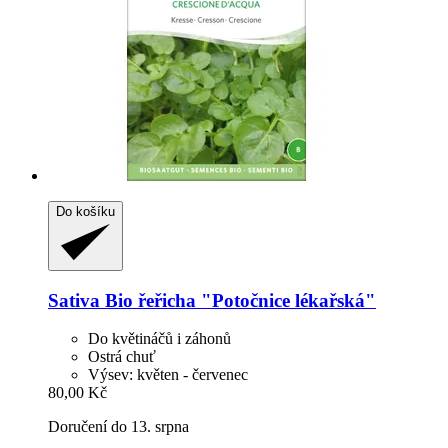
Do košíku
Sativa
Bio řeřicha "Potočnice lékařská"
Do květináčů i záhonů
Ostrá chuť
Výsev: květen - červenec
80,00 Kč
Doručení do 13. srpna