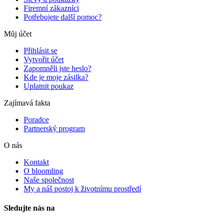
Firemní zákazníci
Potřebujete další pomoc?
Můj účet
Přihlásit se
Vytvořit účet
Zapomněli jste heslo?
Kde je moje zásilka?
Uplatnit poukaz
Zajímavá fakta
Poradce
Partnerský program
O nás
Kontakt
O bloomling
Naše společnost
My a náš postoj k životnímu prostředí
Sledujte nás na