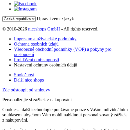
Upravit zemi / jazyk
© 2010-2026
niceshops GmbH
- All rights reserved.
Impresum a uživatelské podmínky
Ochrana osobních údajů
Všeobecné obchodní podmínky (VOP) a pokyny pro
odstoupení
Prohlášení o přístupnosti
Nastavení ochrany osobních údajů
Společnost
Další nice shops
Zde odstoupit od smlouvy
Personalizujte si zážitek z nakupování
Cookies a další technologie používáme pouze s Vaším individuálním
souhlasem, abychom Vám mohli nabídnout personalizovaný zážitek
z nakupování.