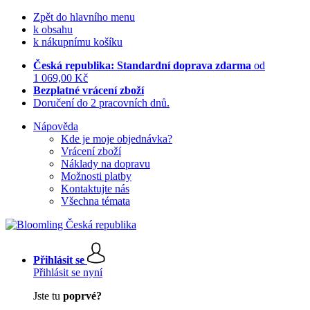
Zpět do hlavního menu
k obsahu
k nákupnímu košíku
Česká republika: Standardní doprava zdarma
od
1 069,00 Kč
Bezplatné vrácení zboží
Doručení do 2 pracovních dnů.
Nápověda
Kde je moje objednávka?
Vrácení zboží
Náklady na dopravu
Možnosti platby
Kontaktujte nás
Všechna témata
Přihlásit se
Přihlásit se nyní
Jste tu
poprvé?