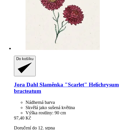
Do košíku
Jora Dahl
Slaměnka "Scarlet" Helichrysum
bracteatum
Nádherná barva
Skvělá jako sušená květina
Výška rostliny: 90 cm
97,40 Kč
Doručení do 12. srpna