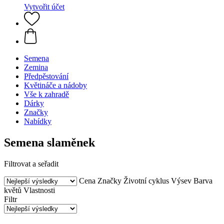
Vytvořit účet
Semena
Zemina
Předpěstování
Květináče a nádoby
Vše k zahradě
Dárky
Značky
Nabídky
Semena slaměnek
Filtrovat a seřadit
Cena
Značky
Životní cyklus
Výsev
Barva
květů
Vlastnosti
Filtr