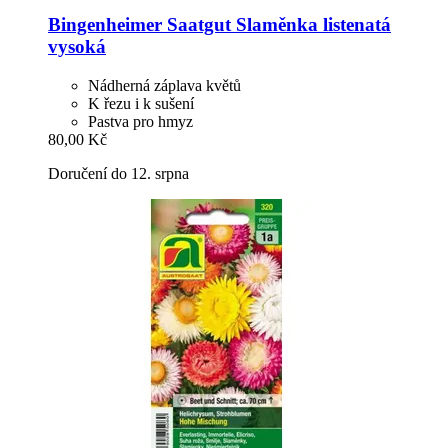
Bingenheimer Saatgut
Slaměnka listenatá
vysoká
Nádherná záplava květů
K řezu i k sušení
Pastva pro hmyz
80,00 Kč
Doručení do 12. srpna