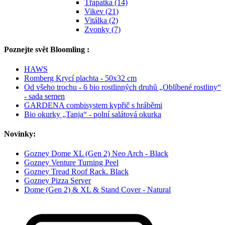
Třapatka (14)
Vikev (21)
Vitálka (2)
Zvonky (7)
Poznejte svět Bloomling :
HAWS
Romberg Krycí plachta - 50x32 cm
Od všeho trochu - 6 bio rostlinných druhů „Oblíbené rostliny“
- sada semen
GARDENA combisystem kypřič s hráběmi
Bio okurky „Tanja“ - polní salátová okurka
Novinky:
Gozney Dome XL (Gen 2) Neo Arch - Black
Gozney Venture Turning Peel
Gozney Tread Roof Rack. Black
Gozney Pizza Server
Dome (Gen 2) & XL & Stand Cover - Natural