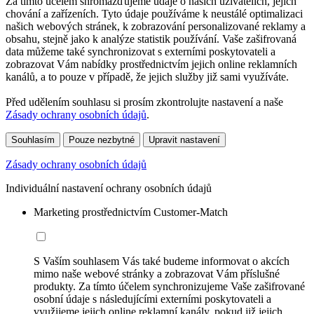
Za tímto účelem shromažďujeme údaje o našich uživatelích, jejich
chování a zařízeních. Tyto údaje používáme k neustálé optimalizaci
našich webových stránek, k zobrazování personalizované reklamy a
obsahu, stejně jako k analýze statistik používání. Vaše zašifrovaná
data můžeme také synchronizovat s externími poskytovateli a
zobrazovat Vám nabídky prostřednictvím jejich online reklamních
kanálů, a to pouze v případě, že jejich služby již sami využíváte.
Před udělením souhlasu si prosím zkontrolujte nastavení a naše
Zásady ochrany osobních údajů
.
Souhlasím
Pouze nezbytné
Upravit nastavení
Zásady ochrany osobních údajů
Individuální nastavení ochrany osobních údajů
Marketing prostřednictvím Customer-Match
S Vaším souhlasem Vás také budeme informovat o akcích
mimo naše webové stránky a zobrazovat Vám příslušné
produkty. Za tímto účelem synchronizujeme Vaše zašifrované
osobní údaje s následujícími externími poskytovateli a
využijeme jejich online reklamní kanály, pokud již jejich