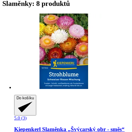
Slaměnky: 8 produktů
Do košíku
5.0 (3)
Kiepenkerl
Slaměnka „Švýcarský obr -​ směs“