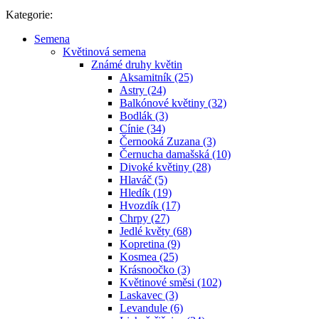
Kategorie:
Semena
Květinová semena
Známé druhy květin
Aksamitník (25)
Astry (24)
Balkónové květiny (32)
Bodlák (3)
Cínie (34)
Černooká Zuzana (3)
Černucha damašská (10)
Divoké květiny (28)
Hlaváč (5)
Hledík (19)
Hvozdík (17)
Chrpy (27)
Jedlé květy (68)
Kopretina (9)
Kosmea (25)
Krásnoočko (3)
Květinové směsi (102)
Laskavec (3)
Levandule (6)