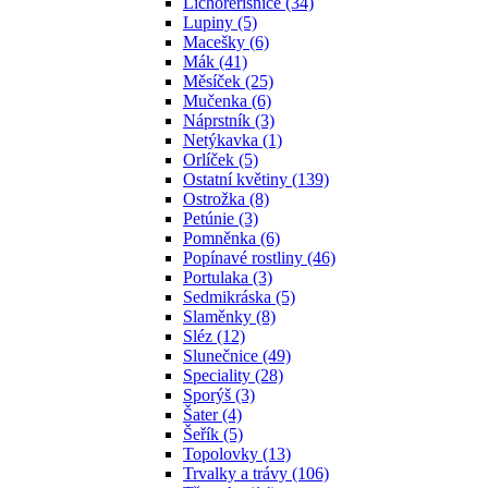
Lichořeřišnice (34)
Lupiny (5)
Macešky (6)
Mák (41)
Měsíček (25)
Mučenka (6)
Náprstník (3)
Netýkavka (1)
Orlíček (5)
Ostatní květiny (139)
Ostrožka (8)
Petúnie (3)
Pomněnka (6)
Popínavé rostliny (46)
Portulaka (3)
Sedmikráska (5)
Slaměnky (8)
Sléz (12)
Slunečnice (49)
Speciality (28)
Sporýš (3)
Šater (4)
Šeřík (5)
Topolovky (13)
Trvalky a trávy (106)