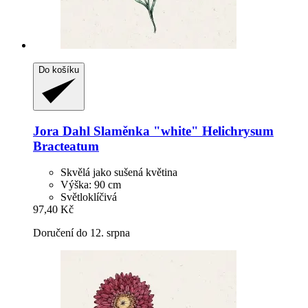
Do košíku
Jora Dahl
Slaměnka "white" Helichrysum
Bracteatum
Skvělá jako sušená květina
Výška: 90 cm
Světloklíčivá
97,40 Kč
Doručení do 12. srpna