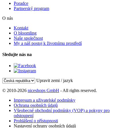
Poradce
Partnerský program
O nás
Kontakt
O bloomling
Naše společnost
My a náš postoj k životnímu prostředí
Sledujte nás na
Upravit zemi / jazyk
© 2010-2026
niceshops GmbH
- All rights reserved.
Impresum a uživatelské podmínky
Ochrana osobních údajů
Všeobecné obchodní podmínky (VOP) a pokyny pro
odstoupení
Prohlášení o přístupnosti
Nastavení ochrany osobních údajů