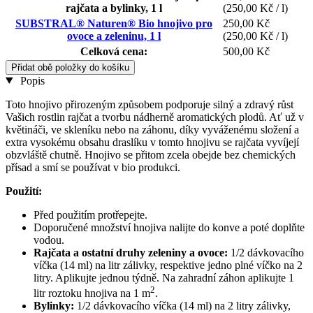
rajčata a bylinky, 1 l
(250,00 Kč / l)
SUBSTRAL® Naturen® Bio hnojivo pro
250,00 Kč
ovoce a zeleninu, 1 l
(250,00 Kč / l)
Celková cena:
500,00 Kč
Přidat obě položky do košíku
Popis
Toto hnojivo přirozeným způsobem podporuje silný a zdravý růst
Vašich rostlin rajčat a tvorbu nádherně aromatických plodů. Ať už v
květináči, ve skleníku nebo na záhonu, díky vyváženému složení a
extra vysokému obsahu draslíku v tomto hnojivu se rajčata vyvíjejí
obzvláště chutně. Hnojivo se přitom zcela obejde bez chemických
přísad a smí se používat v bio produkci.
Použití:
Před použitím protřepejte.
Doporučené množství hnojiva nalijte do konve a poté doplňte
vodou.
Rajčata a ostatní druhy zeleniny a ovoce:
1/2 dávkovacího
víčka (14 ml) na litr zálivky, respektive jedno plné víčko na 2
litry. Aplikujte jednou týdně. Na zahradní záhon aplikujte 1
2
litr roztoku hnojiva na 1 m
.
Bylinky:
1/2 dávkovacího víčka (14 ml) na 2 litry zálivky,