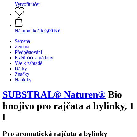
Vytvořit účet
Nákupní košík
0,00 Kč
Semena
Zemina
Předpěstování
Květináče a nádoby
Vše k zahradě
Dárky
Značky
Nabídky
SUBSTRAL® Naturen®
Bio
hnojivo pro rajčata a bylinky, 1
l
Pro aromatická rajčata a bylinky