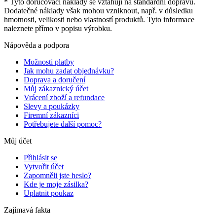
* Tyto doručovací náklady se vztahují na standardní dopravu.
Dodatečné náklady však mohou vzniknout, např. v důsledku
hmotnosti, velikosti nebo vlastností produktů. Tyto informace
naleznete přímo v popisu výrobku.
Nápověda a podpora
Možnosti platby
Jak mohu zadat objednávku?
Doprava a doručení
Můj zákaznický účet
Vrácení zboží a refundace
Slevy a poukázky
Firemní zákazníci
Potřebujete další pomoc?
Můj účet
Přihlásit se
Vytvořit účet
Zapomněli jste heslo?
Kde je moje zásilka?
Uplatnit poukaz
Zajímavá fakta