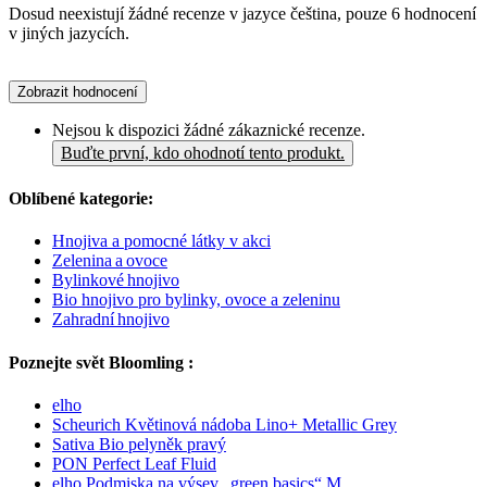
Dosud neexistují žádné recenze v jazyce čeština, pouze 6 hodnocení
v jiných jazycích.
Zobrazit hodnocení
Nejsou k dispozici žádné zákaznické recenze.
Buďte první, kdo ohodnotí tento produkt.
Oblíbené kategorie:
Hnojiva a pomocné látky v akci
Zelenina a ovoce
Bylinkové hnojivo
Bio hnojivo pro bylinky, ovoce a zeleninu
Zahradní hnojivo
Poznejte svět Bloomling :
elho
Scheurich Květinová nádoba Lino+ Metallic Grey
Sativa Bio pelyněk pravý
PON Perfect Leaf Fluid
elho Podmiska na výsev „green basics“ M