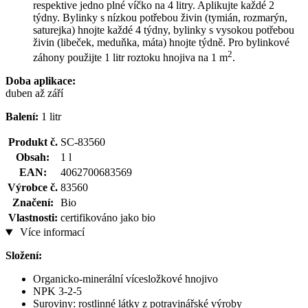
respektive jedno plné víčko na 4 litry. Aplikujte každé 2
týdny. Bylinky s nízkou potřebou živin (tymián, rozmarýn,
saturejka) hnojte každé 4 týdny, bylinky s vysokou potřebou
živin (libeček, meduňka, máta) hnojte týdně. Pro bylinkové
2
záhony použijte 1 litr roztoku hnojiva na 1 m
.
Doba aplikace:
duben až září
Balení:
1 litr
Produkt č.
SC-83560
Obsah:
1 l
EAN:
4062700683569
Výrobce č.
83560
Značení:
Bio
Vlastnosti:
certifikováno jako bio
Více informací
Složení:
Organicko-minerální vícesložkové hnojivo
NPK 3-2-5
Suroviny: rostlinné látky z potravinářské výroby