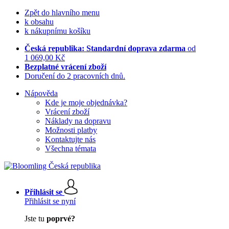
Zpět do hlavního menu
k obsahu
k nákupnímu košíku
Česká republika: Standardní doprava zdarma
od
1 069,00 Kč
Bezplatné vrácení zboží
Doručení do 2 pracovních dnů.
Nápověda
Kde je moje objednávka?
Vrácení zboží
Náklady na dopravu
Možnosti platby
Kontaktujte nás
Všechna témata
Přihlásit se
Přihlásit se nyní
Jste tu
poprvé?