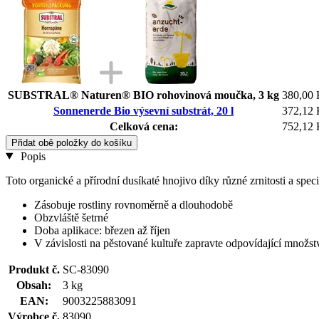
SUBSTRAL® Naturen® BIO rohovinová moučka, 3 kg
380,00
Sonnenerde Bio výsevní substrát, 20 l
372,12
Celková cena:
752,12
Přidat obě položky do košíku
Popis
Toto organické a přírodní dusíkaté hnojivo díky různé zrnitosti a spe
Zásobuje rostliny rovnoměrně a dlouhodobě
Obzvláště šetrné
Doba aplikace: březen až říjen
V závislosti na pěstované kultuře zapravte odpovídající množst
Produkt č.
SC-83090
Obsah:
3 kg
EAN:
9003225883091
Výrobce č.
83090