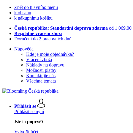
Zpět do hlavního menu
k obsahu
k nákupnímu košíku
Česká republika: Standardní doprava zdarma
od 1 069,00
Bezplatné vrácení zboží
Doručení do 2 pracovních dnů.
Nápověda
Kde je moje objednávka?
Vrácení zboží
Náklady na dopravu
Možnosti platby
Kontaktujte nás
Všechna témata
Přihlásit se
Přihlásit se nyní
Jste tu
poprvé?
Vytvořit účet