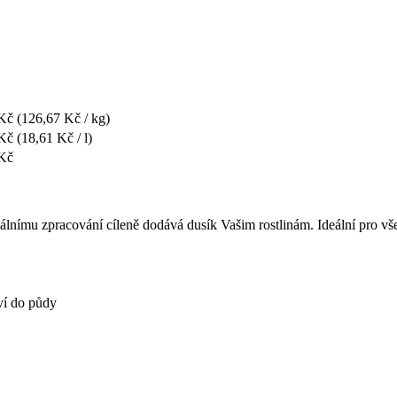
 Kč
(126,67 Kč / kg)
 Kč
(18,61 Kč / l)
 Kč
ciálnímu zpracování cíleně dodává dusík Vašim rostlinám. Ideální pro vš
ví do půdy