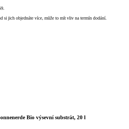
59
.
 si jich objednáte více, může to mít vliv na termín dodání.
onnenerde Bio výsevní substrát, 20 l