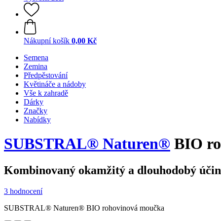
Nákupní košík
0,00 Kč
Semena
Zemina
Předpěstování
Květináče a nádoby
Vše k zahradě
Dárky
Značky
Nabídky
SUBSTRAL® Naturen®
BIO ro
Kombinovaný okamžitý a dlouhodobý úči
3 hodnocení
SUBSTRAL® Naturen® BIO rohovinová moučka