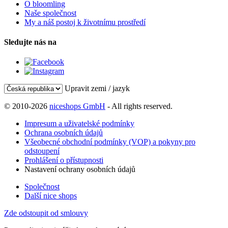
O bloomling
Naše společnost
My a náš postoj k životnímu prostředí
Sledujte nás na
Upravit zemi / jazyk
© 2010-2026
niceshops GmbH
- All rights reserved.
Impresum a uživatelské podmínky
Ochrana osobních údajů
Všeobecné obchodní podmínky (VOP) a pokyny pro
odstoupení
Prohlášení o přístupnosti
Nastavení ochrany osobních údajů
Společnost
Další nice shops
Zde odstoupit od smlouvy