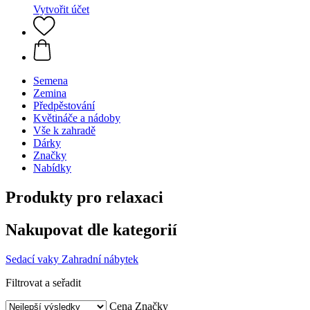
Vytvořit účet
Semena
Zemina
Předpěstování
Květináče a nádoby
Vše k zahradě
Dárky
Značky
Nabídky
Produkty pro relaxaci
Nakupovat dle kategorií
Sedací vaky
Zahradní nábytek
Filtrovat a seřadit
Cena
Značky