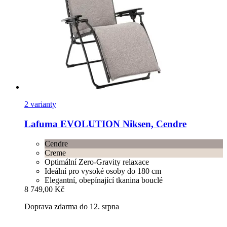
2 varianty
Lafuma
EVOLUTION Niksen, Cendre
Cendre
Creme
Optimální Zero-Gravity relaxace
Ideální pro vysoké osoby do 180 cm
Elegantní, obepínající tkanina bouclé
8 749,00 Kč
Doprava zdarma do 12. srpna