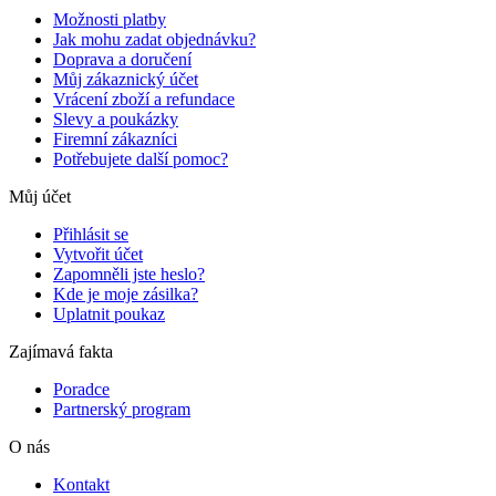
Možnosti platby
Jak mohu zadat objednávku?
Doprava a doručení
Můj zákaznický účet
Vrácení zboží a refundace
Slevy a poukázky
Firemní zákazníci
Potřebujete další pomoc?
Můj účet
Přihlásit se
Vytvořit účet
Zapomněli jste heslo?
Kde je moje zásilka?
Uplatnit poukaz
Zajímavá fakta
Poradce
Partnerský program
O nás
Kontakt