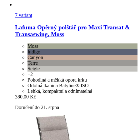
7 variant
Lafuma
Opěrný polštář pro Maxi Transat &
Transaswing, Moss
Moss
Indigo
Canyon
Terre
Seigle
+2
Pohodlná a měkká opora krku
Odolná tkanina Batyline® ISO
Lehká, kompaktní a odnímatelná
380,00 Kč
Doručení do 21. srpna