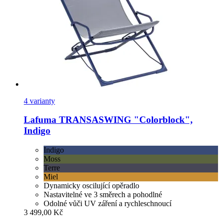
4 varianty
Lafuma
TRANSASWING "Colorblock",
Indigo
Indigo
Moss
Terre
Miel
Dynamicky oscilující opěradlo
Nastavitelné ve 3 směrech a pohodlné
Odolné vůči UV záření a rychleschnoucí
3 499,00 Kč