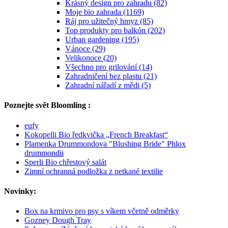
Krásný design pro zahradu (82)
Moje bio zahrada (1169)
Ráj pro užitečný hmyz (85)
Top produkty pro balkón (202)
Urban gardening (195)
Vánoce (29)
Velikonoce (20)
Všechno pro grilování (14)
Zahradničení bez plastu (21)
Zahradní nářadí z mědi (5)
Poznejte svět Bloomling :
eufy
Kokopelli Bio ředkvička „French Breakfast“
Plamenka Drummondova "Blushing Bride" Phlox
drummondii
Sperli Bio chřestový salát
Zimní ochranná podložka z netkané textilie
Novinky:
Box na krmivo pro psy s víkem včetně odměrky
Gozney Dough Tray