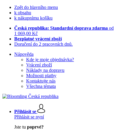
Zpět do hlavního menu
k obsahu
k nákupnímu košíku
Česká republika: Standardní doprava zdarma
od
1 069,00 Kč
Bezplatné vrácení zboží
Doručení do 2 pracovních dnů.
Nápověda
Kde je moje objednávka?
Vrácení zboží
Náklady na dopravu
Možnosti platby
Kontaktujte nás
Všechna témata
Přihlásit se
Přihlásit se nyní
Jste tu
poprvé?