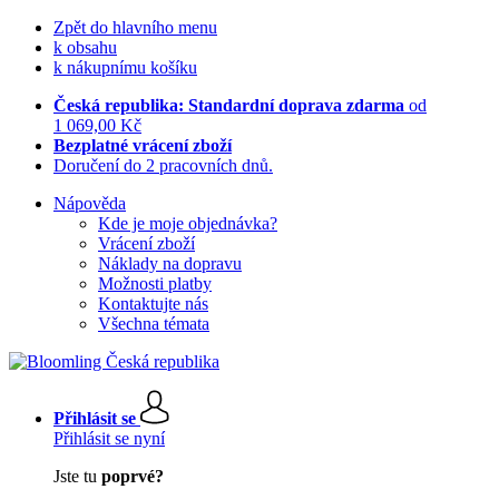
Zpět do hlavního menu
k obsahu
k nákupnímu košíku
Česká republika: Standardní doprava zdarma
od
1 069,00 Kč
Bezplatné vrácení zboží
Doručení do 2 pracovních dnů.
Nápověda
Kde je moje objednávka?
Vrácení zboží
Náklady na dopravu
Možnosti platby
Kontaktujte nás
Všechna témata
Přihlásit se
Přihlásit se nyní
Jste tu
poprvé?