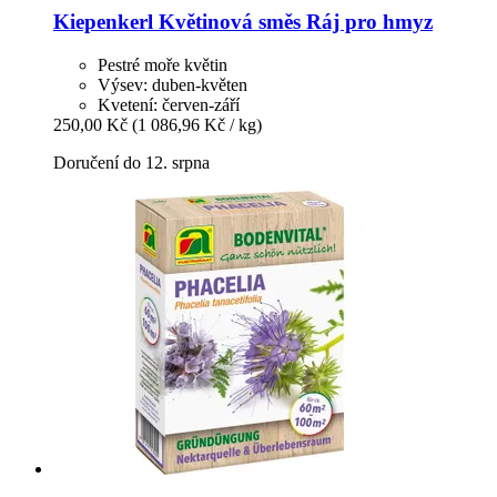
Kiepenkerl
Květinová směs Ráj pro hmyz
Pestré moře květin
Výsev: duben-květen
Kvetení: červen-září
250,00 Kč
(1 086,96 Kč / kg)
Doručení do 12. srpna