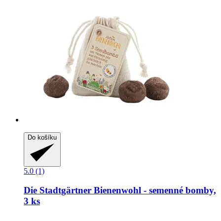
Do košíku
5.0 (1)
Die Stadtgärtner
Bienenwohl -​ semenné bomby,
3 ks