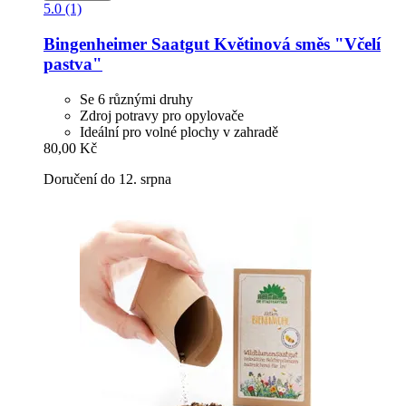
5.0 (1)
Bingenheimer Saatgut
Květinová směs "Včelí
pastva"
Se 6 různými druhy
Zdroj potravy pro opylovače
Ideální pro volné plochy v zahradě
80,00 Kč
Doručení do 12. srpna