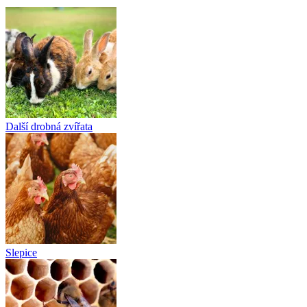
Další drobná zvířata
Slepice