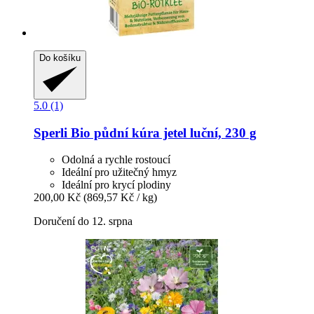
Do košíku
5.0 (1)
Sperli
Bio půdní kúra jetel luční, 230 g
Odolná a rychle rostoucí
Ideální pro užitečný hmyz
Ideální pro krycí plodiny
200,00 Kč
(869,57 Kč / kg)
Doručení do 12. srpna