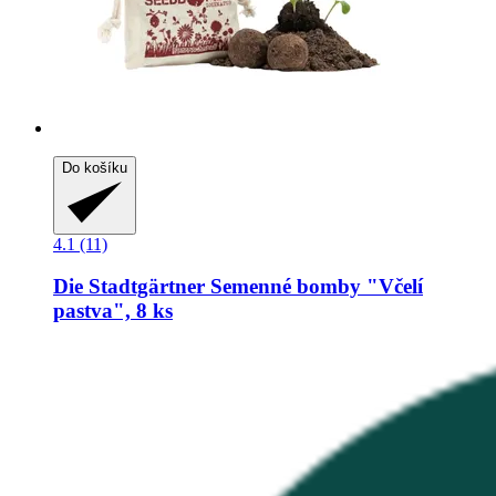
Do košíku
4.1 (11)
Die Stadtgärtner
Semenné bomby "Včelí
pastva", 8 ks