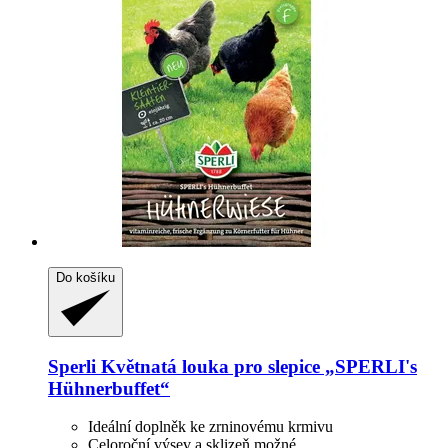
Do košíku
Sperli
Květnatá louka pro slepice „SPERLI's
Hühnerbuffet“
Ideální doplněk ke zrninovému krmivu
Celoroční výsev a sklizeň možné