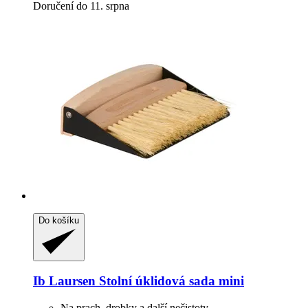
Doručení do 11. srpna
Do košíku
Ib Laursen
Stolní úklidová sada mini
Na prach, drobky a další nečistoty