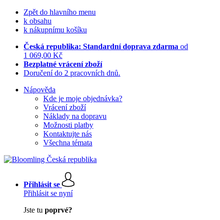
Zpět do hlavního menu
k obsahu
k nákupnímu košíku
Česká republika: Standardní doprava zdarma
od
1 069,00 Kč
Bezplatné vrácení zboží
Doručení do 2 pracovních dnů.
Nápověda
Kde je moje objednávka?
Vrácení zboží
Náklady na dopravu
Možnosti platby
Kontaktujte nás
Všechna témata
Přihlásit se
Přihlásit se nyní
Jste tu
poprvé?