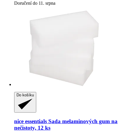
Doručení do 11. srpna
Do košíku
nice essentials
Sada melaminových gum na
nečistoty, 12 ks