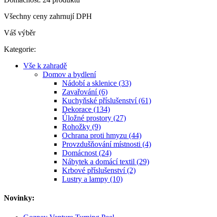
Všechny ceny zahrnují DPH
Váš výběr
Kategorie:
Vše k zahradě
Domov a bydlení
Nádobí a sklenice (33)
Zavařování (6)
Kuchyňské příslušenství (61)
Dekorace (134)
Úložné prostory (27)
Rohožky (9)
Ochrana proti hmyzu (44)
Provzdušňování místnosti (4)
Domácnost (24)
Nábytek a domácí textil (29)
Krbové příslušenství (2)
Lustry a lampy (10)
Novinky: