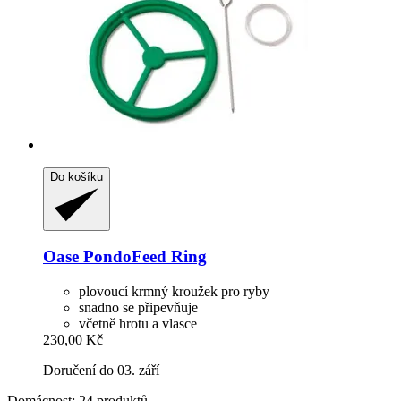
Do košíku
Oase
PondoFeed Ring
plovoucí krmný kroužek pro ryby
snadno se připevňuje
včetně hrotu a vlasce
230,00 Kč
Doručení do 03. září
Domácnost: 24 produktů