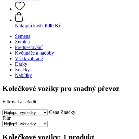
Nákupní košík
0,00 Kč
Semena
Zemina
Předpěstování
Květináče a nádoby
Vše k zahradě
Dárky
Značky
Nabídky
Kolečkové vozíky pro snadný převoz
Filtrovat a seřadit
Cena
Značky
Filtr
Kolečkové vozíky: 1 produkt