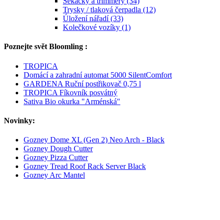
Sekačky a trimmery (34)
Trysky / tlaková čerpadla (12)
Úložení nářadí (33)
Kolečkové vozíky (1)
Poznejte svět Bloomling :
TROPICA
Domácí a zahradní automat 5000 SilentComfort
GARDENA Ruční postřikovač 0,75 l
TROPICA Fíkovník posvátný
Sativa Bio okurka "Arménská"
Novinky:
Gozney Dome XL (Gen 2) Neo Arch - Black
Gozney Dough Cutter
Gozney Pizza Cutter
Gozney Tread Roof Rack Server Black
Gozney Arc Mantel