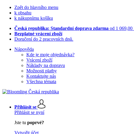
Zpět do hlavního menu
k obsahu
k nákupnímu košíku
Česká republika: Standardní doprava zdarma
od 1 069,00
Bezplatné vrácení zboží
Doručení do 2 pracovních dnů.
Nápověda
Kde je moje objednávka?
Vrácení zboží
Náklady na dopravu
Možnosti platby
Kontaktujte nás
Všechna témata
Přihlásit se
Přihlásit se nyní
Jste tu
poprvé?
Vytvořit účet