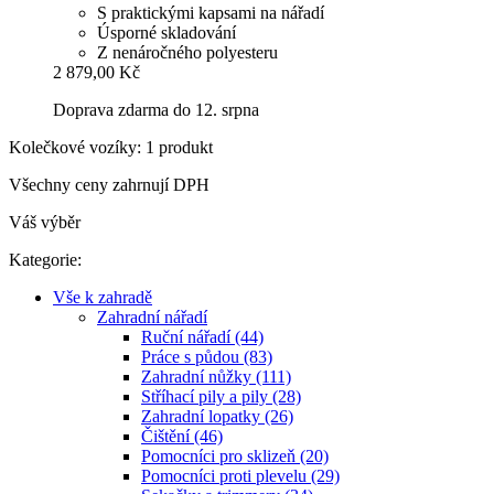
S praktickými kapsami na nářadí
Úsporné skladování
Z nenáročného polyesteru
2 879,00 Kč
Doprava zdarma do 12. srpna
Kolečkové vozíky: 1 produkt
Všechny ceny zahrnují DPH
Váš výběr
Kategorie:
Vše k zahradě
Zahradní nářadí
Ruční nářadí (44)
Práce s půdou (83)
Zahradní nůžky (111)
Stříhací pily a pily (28)
Zahradní lopatky (26)
Čištění (46)
Pomocníci pro sklizeň (20)
Pomocníci proti plevelu (29)