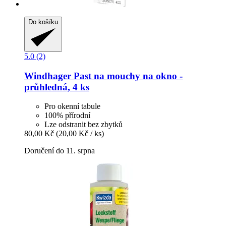
Do košíku
5.0 (2)
Windhager
Past na mouchy na okno -​
průhledná, 4 ks
Pro okenní tabule
100% přírodní
Lze odstranit bez zbytků
80,00 Kč
(20,00 Kč / ks)
Doručení do 11. srpna