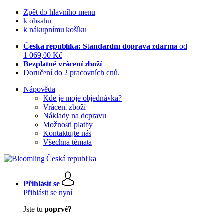
Zpět do hlavního menu
k obsahu
k nákupnímu košíku
Česká republika: Standardní doprava zdarma
od
1 069,00 Kč
Bezplatné vrácení zboží
Doručení do 2 pracovních dnů.
Nápověda
Kde je moje objednávka?
Vrácení zboží
Náklady na dopravu
Možnosti platby
Kontaktujte nás
Všechna témata
Přihlásit se
Přihlásit se nyní
Jste tu
poprvé?