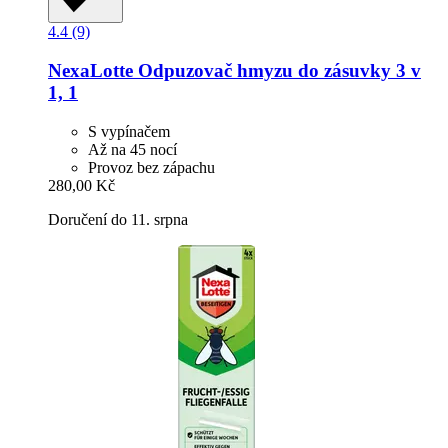
4.4 (9)
NexaLotte
Odpuzovač hmyzu do zásuvky 3 v
1, 1
S vypínačem
Až na 45 nocí
Provoz bez zápachu
280,00 Kč
Doručení do 11. srpna