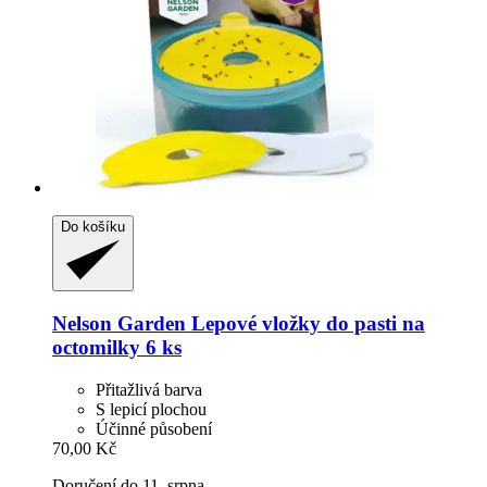
Do košíku
Nelson Garden
Lepové vložky do pasti na
octomilky 6 ks
Přitažlivá barva
S lepicí plochou
Účinné působení
70,00 Kč
Doručení do 11. srpna