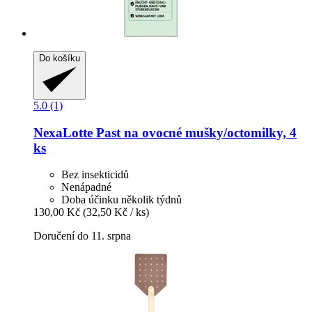
Do košíku
5.0 (1)
NexaLotte
Past na ovocné mušky/octomilky, 4
ks
Bez insekticidů
Nenápadné
Doba účinku několik týdnů
130,00 Kč
(32,50 Kč / ks)
Doručení do 11. srpna