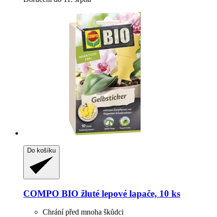
Do košíku
COMPO
BIO žluté lepové lapače, 10 ks
Chrání před mnoha škůdci