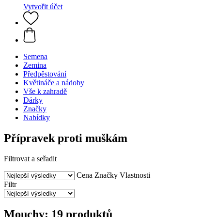
Vytvořit účet
Semena
Zemina
Předpěstování
Květináče a nádoby
Vše k zahradě
Dárky
Značky
Nabídky
Přípravek proti muškám
Filtrovat a seřadit
Cena
Značky
Vlastnosti
Filtr
Mouchy: 19 produktů