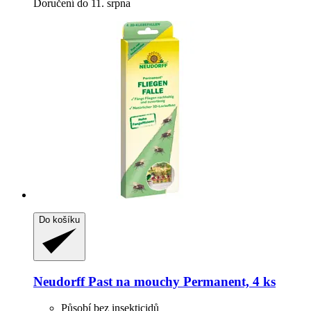
Doručení do 11. srpna
Do košíku
Neudorff
Past na mouchy Permanent, 4 ks
Působí bez insekticidů