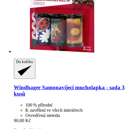
Do košíku
Windhager
Samonavíjecí mucholapka -​ sada 3
kusů
100 % přírodní
K zavěšení ve všech interiérech
Osvedčená metoda
90,00 Kč