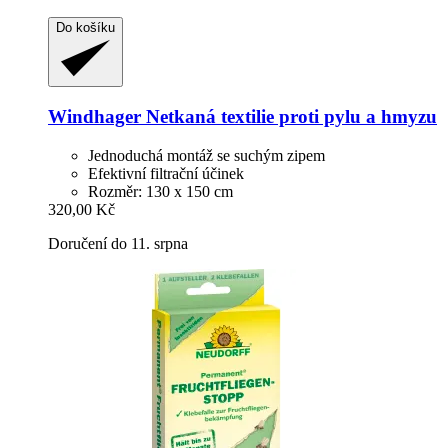
Do košíku
Windhager
Netkaná textilie proti pylu a hmyzu
Jednoduchá montáž se suchým zipem
Efektivní filtrační účinek
Rozměr: 130 x 150 cm
320,00 Kč
Doručení do 11. srpna