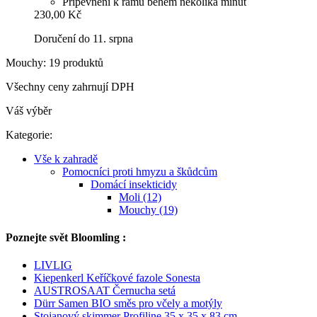
Připevnění k rámu během několika minut
230,00 Kč
Doručení do 11. srpna
Mouchy: 19 produktů
Všechny ceny zahrnují DPH
Váš výběr
Kategorie:
Vše k zahradě
Pomocníci proti hmyzu a škůdcům
Domácí insekticidy
Moli (12)
Mouchy (19)
Poznejte svět Bloomling :
LIVLIG
Kiepenkerl Keříčkové fazole Sonesta
AUSTROSAAT Černucha setá
Dürr Samen BIO směs pro včely a motýly
Stojanový skimmer Profiline 35 x 35 x 83 cm