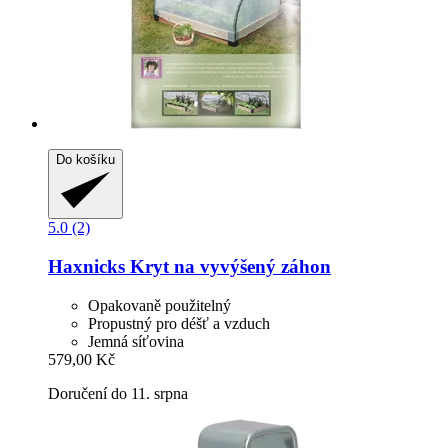
Do košíku
5.0 (2)
Haxnicks
Kryt na vyvýšený záhon
Opakovaně použitelný
Propustný pro déšť a vzduch
Jemná síťovina
579,00 Kč
Doručení do 11. srpna