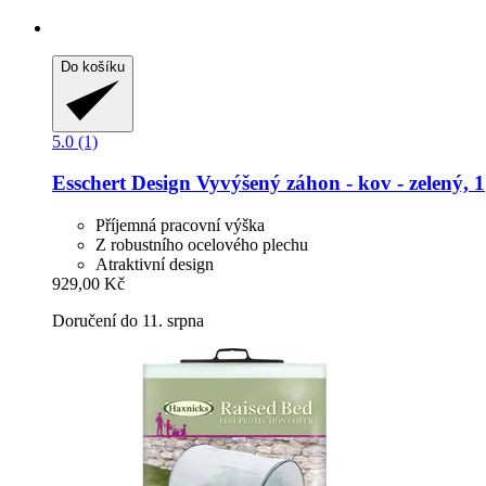
Do košíku
5.0 (1)
Esschert Design
Vyvýšený záhon -​ kov -​ zelený, 1
Příjemná pracovní výška
Z robustního ocelového plechu
Atraktivní design
929,00 Kč
Doručení do 11. srpna