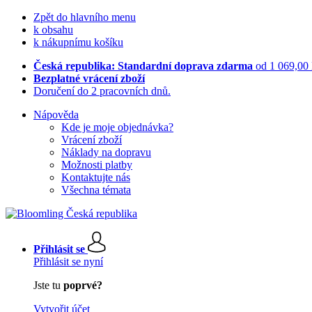
Zpět do hlavního menu
k obsahu
k nákupnímu košíku
Česká republika: Standardní doprava zdarma
od 1 069,00
Bezplatné vrácení zboží
Doručení do 2 pracovních dnů.
Nápověda
Kde je moje objednávka?
Vrácení zboží
Náklady na dopravu
Možnosti platby
Kontaktujte nás
Všechna témata
Přihlásit se
Přihlásit se nyní
Jste tu
poprvé?
Vytvořit účet