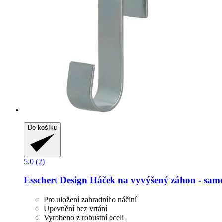
Do košíku
5.0 (2)
Esschert Design
Háček na vyvýšený záhon -​ sam
Pro uložení zahradního náčiní
Upevnění bez vrtání
Vyrobeno z robustní oceli