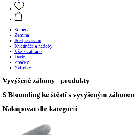
Semena
Zemina
Předpěstování
Květináče a nádoby
Vše k zahradě
Dárky
Značky
Nabídky
Vyvýšené záhony - produkty
S Bloomling ke štěstí s vyvýšeným záhone
Nakupovat dle kategorií