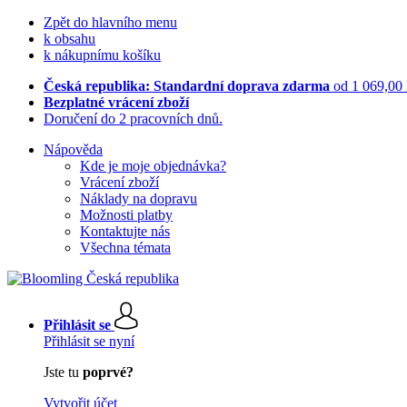
Zpět do hlavního menu
k obsahu
k nákupnímu košíku
Česká republika: Standardní doprava zdarma
od 1 069,00
Bezplatné vrácení zboží
Doručení do 2 pracovních dnů.
Nápověda
Kde je moje objednávka?
Vrácení zboží
Náklady na dopravu
Možnosti platby
Kontaktujte nás
Všechna témata
Přihlásit se
Přihlásit se nyní
Jste tu
poprvé?
Vytvořit účet