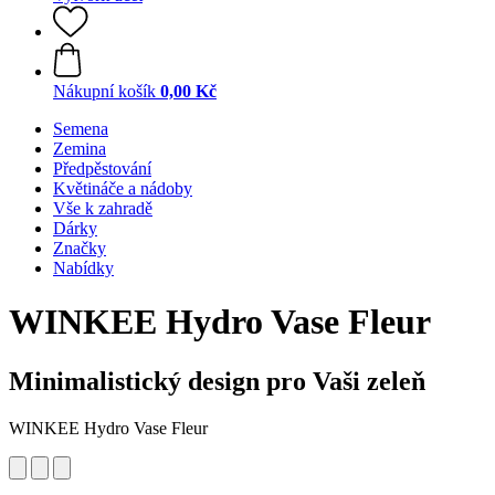
Nákupní košík
0,00 Kč
Semena
Zemina
Předpěstování
Květináče a nádoby
Vše k zahradě
Dárky
Značky
Nabídky
WINKEE
Hydro Vase Fleur
Minimalistický design pro Vaši zeleň
WINKEE Hydro Vase Fleur