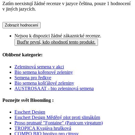
Zatím neexistují žádné recenze v jazyce čeština, pouze 1 hodnocení
v jiných jazycích.
Zobrazit hodnocení
Nejsou k dispozici žádné zákaznické recenze.
Buďte první, kdo ohodnotí tento produkt.
Oblíbené kategorie:
Zeleninová semena v akci
Bio semena kořenové zeleniny
Semena pro ředkve
Bio semena košťálové zeleniny
AUSTROSAAT - bio zeleninová semena
Poznejte svět Bloomling :
Esschert Design
Esschert Design Měděný plot proti slimákům
Proso prutnaté "Fontaine" (Panicum virgatum)
TROPICA Kvajáva hrušková
COMPO BIO hnojivo pro citrusy