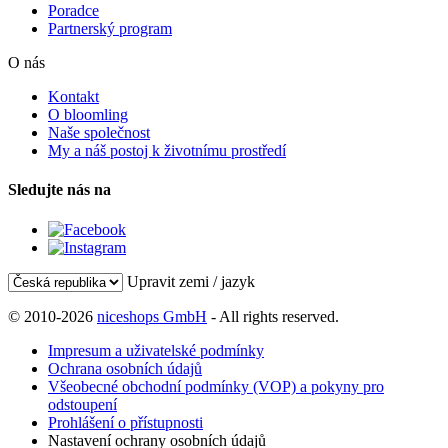
Poradce
Partnerský program
O nás
Kontakt
O bloomling
Naše společnost
My a náš postoj k životnímu prostředí
Sledujte nás na
Upravit zemi / jazyk
© 2010-2026
niceshops GmbH
- All rights reserved.
Impresum a uživatelské podmínky
Ochrana osobních údajů
Všeobecné obchodní podmínky (VOP) a pokyny pro
odstoupení
Prohlášení o přístupnosti
Nastavení ochrany osobních údajů