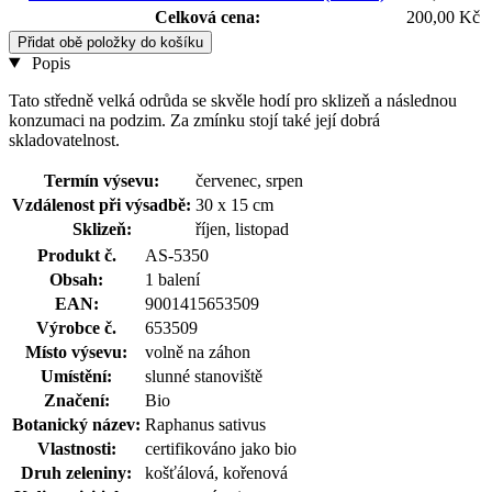
Celková cena:
200,00 Kč
Přidat obě položky do košíku
Popis
Tato středně velká odrůda se skvěle hodí pro sklizeň a následnou
konzumaci na podzim. Za zmínku stojí také její dobrá
skladovatelnost.
Termín výsevu:
červenec, srpen
Vzdálenost při výsadbě:
30 x 15 cm
Sklizeň:
říjen, listopad
Produkt č.
AS-5350
Obsah:
1 balení
EAN:
9001415653509
Výrobce č.
653509
Místo výsevu:
volně na záhon
Umístění:
slunné stanoviště
Značení:
Bio
Botanický název:
Raphanus sativus
Vlastnosti:
certifikováno jako bio
Druh zeleniny:
košťálová, kořenová