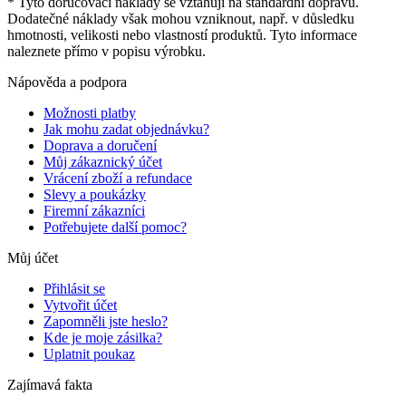
* Tyto doručovací náklady se vztahují na standardní dopravu.
Dodatečné náklady však mohou vzniknout, např. v důsledku
hmotnosti, velikosti nebo vlastností produktů. Tyto informace
naleznete přímo v popisu výrobku.
Nápověda a podpora
Možnosti platby
Jak mohu zadat objednávku?
Doprava a doručení
Můj zákaznický účet
Vrácení zboží a refundace
Slevy a poukázky
Firemní zákazníci
Potřebujete další pomoc?
Můj účet
Přihlásit se
Vytvořit účet
Zapomněli jste heslo?
Kde je moje zásilka?
Uplatnit poukaz
Zajímavá fakta