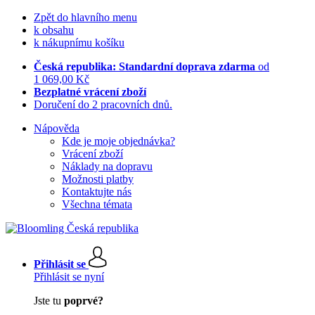
Zpět do hlavního menu
k obsahu
k nákupnímu košíku
Česká republika: Standardní doprava zdarma
od
1 069,00 Kč
Bezplatné vrácení zboží
Doručení do 2 pracovních dnů.
Nápověda
Kde je moje objednávka?
Vrácení zboží
Náklady na dopravu
Možnosti platby
Kontaktujte nás
Všechna témata
Přihlásit se
Přihlásit se nyní
Jste tu
poprvé?