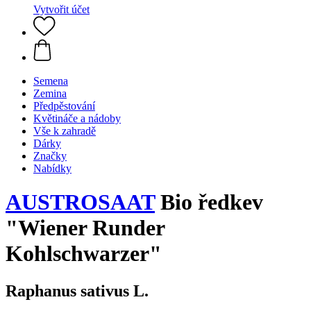
Vytvořit účet
Semena
Zemina
Předpěstování
Květináče a nádoby
Vše k zahradě
Dárky
Značky
Nabídky
AUSTROSAAT
Bio ředkev
"Wiener Runder
Kohlschwarzer"
Raphanus sativus L.