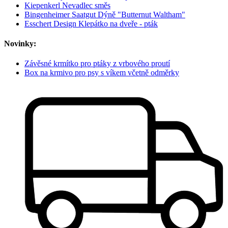
Kiepenkerl Nevadlec směs
Bingenheimer Saatgut Dýně "Butternut Waltham"
Esschert Design Klepátko na dveře - pták
Novinky:
Závěsné krmítko pro ptáky z vrbového proutí
Box na krmivo pro psy s víkem včetně odměrky