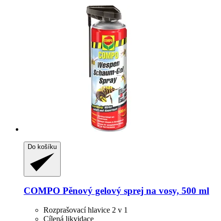
Do košíku
COMPO
Pěnový gelový sprej na vosy, 500 ml
Rozprašovací hlavice 2 v 1
Cílená likvidace