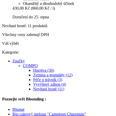
Okamžitý a dlouhodobý účinek
430,00 Kč
(860,00 Kč / l)
Doručení do 25. srpna
Nevítaní hosté: 11 produktů
Všechny ceny zahrnují DPH
Váš výběr
Kategorie:
Značky
COMPO
Hnojiva (36)
Zemina a granuláty (12)
Péče o trávník (3)
Vyvýšený záhon (4)
Nevítaní hosté (11)
Poznejte svět Bloomling :
Blumat
Bio cukrový meloun "Cantaloup Charentais"