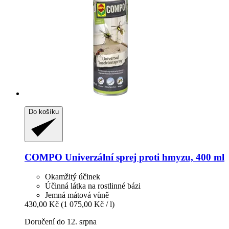
Do košíku
COMPO
Univerzální sprej proti hmyzu, 400 ml
Okamžitý účinek
Účinná látka na rostlinné bázi
Jemná mátová vůně
430,00 Kč
(1 075,00 Kč / l)
Doručení do 12. srpna