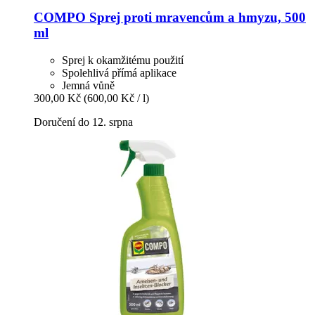
COMPO
Sprej proti mravencům a hmyzu, 500
ml
Sprej k okamžitému použití
Spolehlivá přímá aplikace
Jemná vůně
300,00 Kč
(600,00 Kč / l)
Doručení do 12. srpna