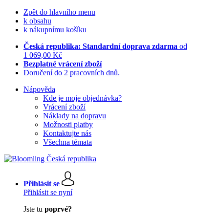
Zpět do hlavního menu
k obsahu
k nákupnímu košíku
Česká republika: Standardní doprava zdarma
od
1 069,00 Kč
Bezplatné vrácení zboží
Doručení do 2 pracovních dnů.
Nápověda
Kde je moje objednávka?
Vrácení zboží
Náklady na dopravu
Možnosti platby
Kontaktujte nás
Všechna témata
Přihlásit se
Přihlásit se nyní
Jste tu
poprvé?