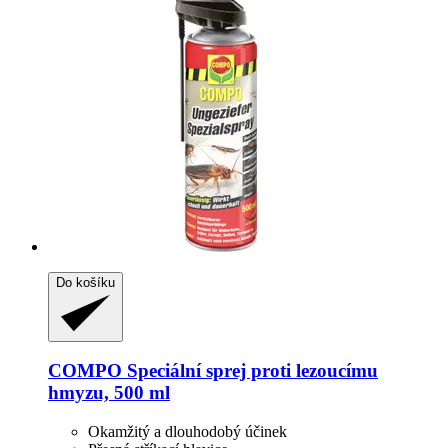
Do košíku
COMPO
Speciální sprej proti lezoucímu
hmyzu, 500 ml
Okamžitý a dlouhodobý účinek