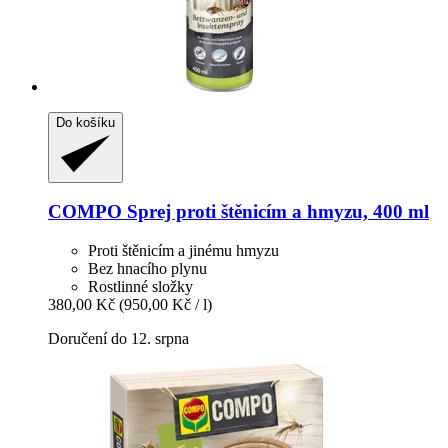
Do košíku
COMPO
Sprej proti štěnicím a hmyzu, 400 ml
Proti štěnicím a jinému hmyzu
Bez hnacího plynu
Rostlinné složky
380,00 Kč
(950,00 Kč / l)
Doručení do 12. srpna