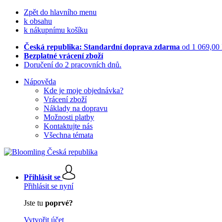
Zpět do hlavního menu
k obsahu
k nákupnímu košíku
Česká republika: Standardní doprava zdarma
od 1 069,00
Bezplatné vrácení zboží
Doručení do 2 pracovních dnů.
Nápověda
Kde je moje objednávka?
Vrácení zboží
Náklady na dopravu
Možnosti platby
Kontaktujte nás
Všechna témata
Přihlásit se
Přihlásit se nyní
Jste tu
poprvé?
Vytvořit účet