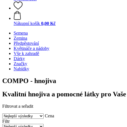
Nákupní košík
0,00 Kč
Semena
Zemina
Předpěstování
Květináče a nádoby
Vše k zahradě
Dárky
Značky
Nabídky
COMPO - hnojiva
Kvalitní hnojiva a pomocné látky pro Vaše
Filtrovat a seřadit
Cena
Filtr