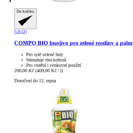
Do košíku
5.0 (2)
COMPO
BIO hnojivo pro zelené rostliny a palm
Pro sytě zelené listy
Stimuluje růst kořenů
Pro vnitřní i venkovní použití
200,00 Kč
(400,00 Kč / l)
Doručení do 12. srpna