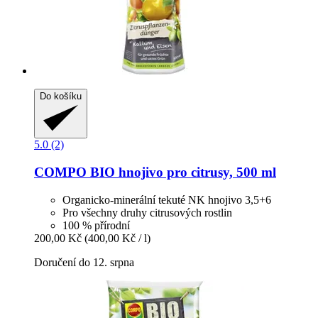
Do košíku
5.0 (2)
COMPO
BIO hnojivo pro citrusy, 500 ml
Organicko-minerální tekuté NK hnojivo 3,5+6
Pro všechny druhy citrusových rostlin
100 % přírodní
200,00 Kč
(400,00 Kč / l)
Doručení do 12. srpna