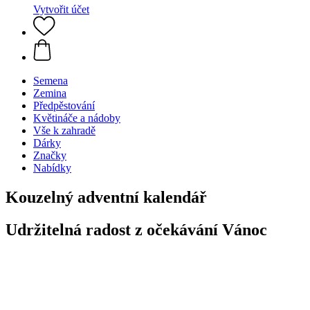
Vytvořit účet
Semena
Zemina
Předpěstování
Květináče a nádoby
Vše k zahradě
Dárky
Značky
Nabídky
Kouzelný adventní kalendář
Udržitelná radost z očekávání Vánoc