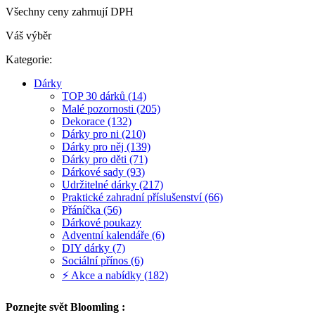
Všechny ceny zahrnují DPH
Váš výběr
Kategorie:
Dárky
TOP 30 dárků (14)
Malé pozornosti (205)
Dekorace (132)
Dárky pro ni (210)
Dárky pro něj (139)
Dárky pro děti (71)
Dárkové sady (93)
Udržitelné dárky (217)
Praktické zahradní příslušenství (66)
Přáníčka (56)
Dárkové poukazy
Adventní kalendáře (6)
DIY dárky (7)
Sociální přínos (6)
⚡ Akce a nabídky (182)
Poznejte svět Bloomling :