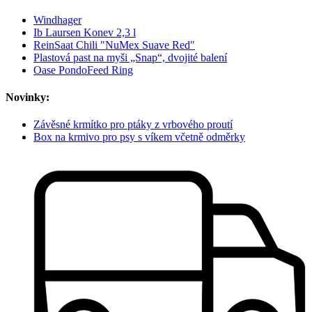
Windhager
Ib Laursen Konev 2,3 l
ReinSaat Chili "NuMex Suave Red"
Plastová past na myši „Snap“, dvojité balení
Oase PondoFeed Ring
Novinky:
Závěsné krmítko pro ptáky z vrbového proutí
Box na krmivo pro psy s víkem včetně odměrky