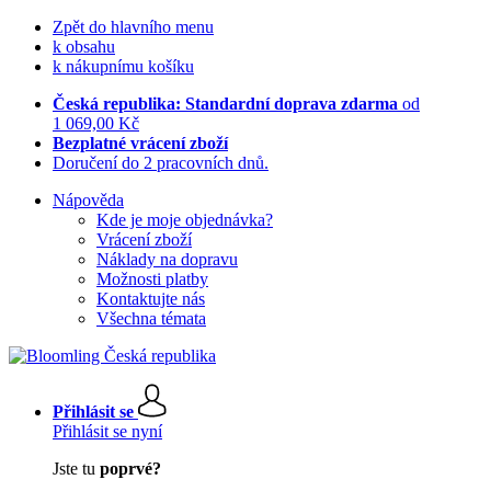
Zpět do hlavního menu
k obsahu
k nákupnímu košíku
Česká republika: Standardní doprava zdarma
od
1 069,00 Kč
Bezplatné vrácení zboží
Doručení do 2 pracovních dnů.
Nápověda
Kde je moje objednávka?
Vrácení zboží
Náklady na dopravu
Možnosti platby
Kontaktujte nás
Všechna témata
Přihlásit se
Přihlásit se nyní
Jste tu
poprvé?