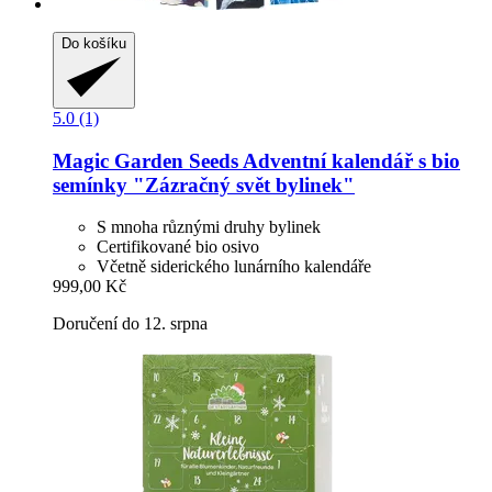
Do košíku
5.0 (1)
Magic Garden Seeds
Adventní kalendář s bio
semínky "Zázračný svět bylinek"
S mnoha různými druhy bylinek
Certifikované bio osivo
Včetně siderického lunárního kalendáře
999,00 Kč
Doručení do 12. srpna