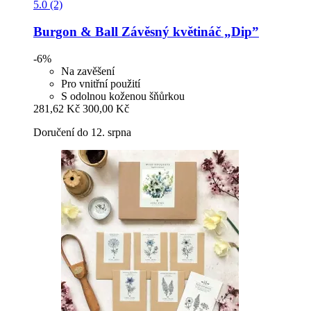
5.0 (2)
Burgon & Ball
Závěsný květináč „Dip”
-6%
Na zavěšení
Pro vnitřní použití
S odolnou koženou šňůrkou
281,62 Kč
300,00 Kč
Doručení do 12. srpna