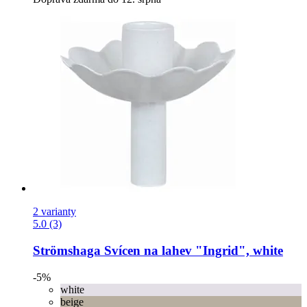
2 varianty
5.0 (3)
Strömshaga
Svícen na lahev "Ingrid", white
-5%
white
beige