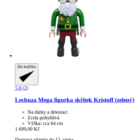
Do košíku
5.0 (2)
Lechuza
Mega figurka skřítek Kristoff (zelený)
Na dárky a dekoraci
Zcela pohyblivá
Výška: cca 64 cm
1 699,00 Kč
Doprava zdarma do 12. srpna