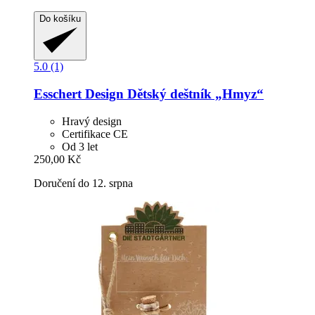
Do košíku
5.0 (1)
Esschert Design
Dětský deštník „Hmyz“
Hravý design
Certifikace CE
Od 3 let
250,00 Kč
Doručení do 12. srpna