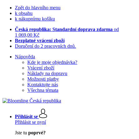
Zpět do hlavního menu
k obsahu
k nákupnímu košíku
Česká republika: Standardní doprava zdarma
od
1 069,00 Kč
Bezplatné vrácení zboží
Doručení do 2 pracovních dnů.
Nápověda
Kde je moje objednávka?
Vrácení zboží
Náklady na dopravu
Možnosti platby
Kontaktujte nás
Všechna témata
Přihlásit se
Přihlásit se nyní
Jste tu
poprvé?