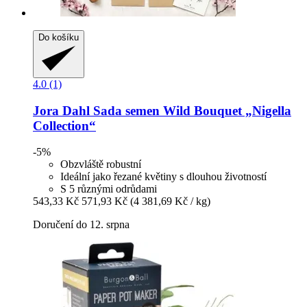
Do košíku
4.0 (1)
Jora Dahl
Sada semen Wild Bouquet „Nigella
Collection“
-5%
Obzvláště robustní
Ideální jako řezané květiny s dlouhou životností
S 5 různými odrůdami
543,33 Kč
571,93 Kč
(4 381,69 Kč / kg)
Doručení do 12. srpna