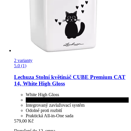
2 varianty
5.0 (1)
Lechuza
Stolní květináč CUBE Premium CAT
14, White High Gloss
White High Gloss
Black High Gloss
Integrovaný zavlažovací systém
Odolné proti rozbití
Praktická All-in-One sada
579,00 Kč
Doručení do 12. srpna