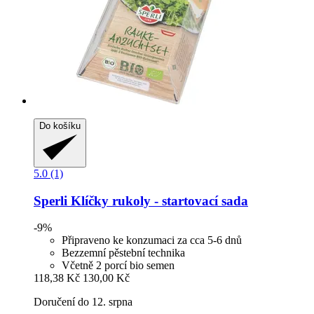
Do košíku
5.0 (1)
Sperli
Klíčky rukoly -​ startovací sada
-9%
Připraveno ke konzumaci za cca 5-6 dnů
Bezzemní pěstební technika
Včetně 2 porcí bio semen
118,38 Kč
130,00 Kč
Doručení do 12. srpna